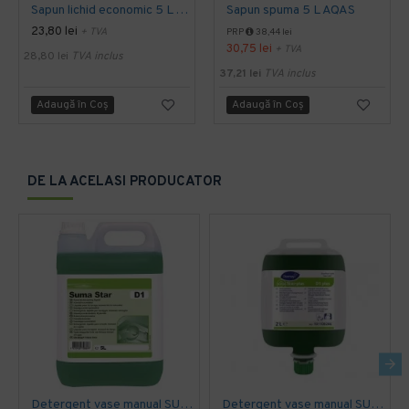
Sapun lichid economic 5 L AQAS
Sapun spuma 5 L AQAS
23,80 lei
+ TVA
PRP
38,44 lei
30,75 lei
+ TVA
28,80 lei
TVA inclus
37,21 lei
TVA inclus
Adaugă în Coş
Adaugă în Coş
DE LA ACELASI PRODUCATOR
Detergent vase manual SUMA STAR D1, Diversey, 5L
Detergent vase manual SUMA STAR D1 Plus, Diversey, 2L