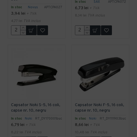
In stoc
SAX
APTCPA072
In stoc
Novus
APTCPA027
6,73 lei
+ TVA
3,94 lei
+ TVA
8,14 lei
TVA inclus
4,77 lei
TVA inclus
Capsator Noki S-5, 16 coli,
Capsator Noki F-5, 16 coli,
capse nr. 10, negru
capse nr. 10, negru
In stoc
Noki
RT_DY170001buc
In stoc
Noki
RT_DY111903buc
6,79 lei
8,66 lei
+ TVA
+ TVA
8,22 lei
TVA inclus
10,48 lei
TVA inclus