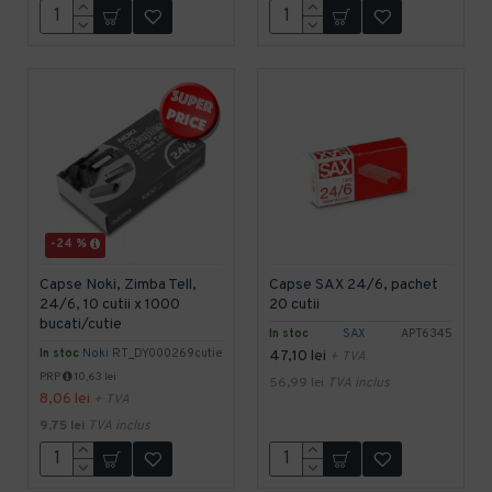
-24 %
Capse Noki, Zimba Tell,
Capse SAX 24/6, pachet
24/6, 10 cutii x 1000
20 cutii
bucati/cutie
In stoc
SAX
APT6345
In stoc
Noki
RT_DY000269cutie
47,10 lei
+ TVA
PRP
10,63 lei
56,99 lei
TVA inclus
8,06 lei
+ TVA
9,75 lei
TVA inclus