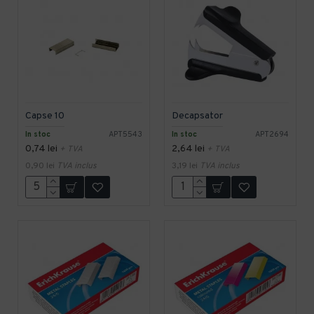
Capse 10
Decapsator
In stoc
APT5543
In stoc
APT2694
0,74 lei
2,64 lei
+ TVA
+ TVA
0,90 lei
TVA inclus
3,19 lei
TVA inclus