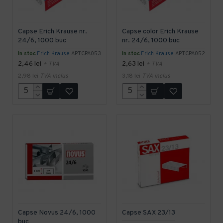
Capse Erich Krause nr.
Capse color Erich Krause
24/6, 1000 buc
nr. 24/6, 1000 buc
In stoc
Erich Krause
APTCPA053
In stoc
Erich Krause
APTCPA052
2,46 lei
2,63 lei
+ TVA
+ TVA
2,98 lei
TVA inclus
3,18 lei
TVA inclus
Capse Novus 24/6, 1000
Capse SAX 23/13
buc