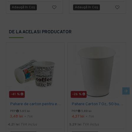
Adaugă în Coş
Adaugă în Coş
DE LA ACELASI PRODUCATOR
-41 %
-26 %
Pahare de carton pentru espresso, 4 Oz, 50 buc/set
Pahare Carton 7 Oz, 50 buc/set
PRP
5,85 lei
PRP
5,88 lei
3,48 lei
4,37 lei
+ TVA
+ TVA
4,21 lei
TVA inclus
5,29 lei
TVA inclus