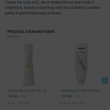
Crema de corp
la 5L are in compozitia sa ceai verde si
vitamina A. Aceste extracte au rolul de a hidrata si catifela
pielea in profunzime dupa utilizare.
PRODUSE ASEMANATOARE
Crema De Corp 25 Ml - Sense
Dispenser Crema De Corp 450 Ml - Botanika
1,01 lei
19,71 lei
+ TVA
+ TVA
1,22 lei
TVA inclus
23,85 lei
TVA inclus