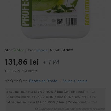
Stoc:
În Stoc
Brand:
Horeca
Model:
HM71021
131,86 lei
+ TVA
159,55 lei
TVA inclus
Bazată pe 0 note.
-
Spune-ţi opinia
5
sau mai multe la
127,90 RON / buc
(3% discount)
+ TVA
9
sau mai multe la
125,27 RON / buc
(5% discount)
+ TVA
14
sau mai multe la
122,63 RON / buc
(7% discount)
+ TVA
Cupoanele de discount anuleaza aceasta reducere