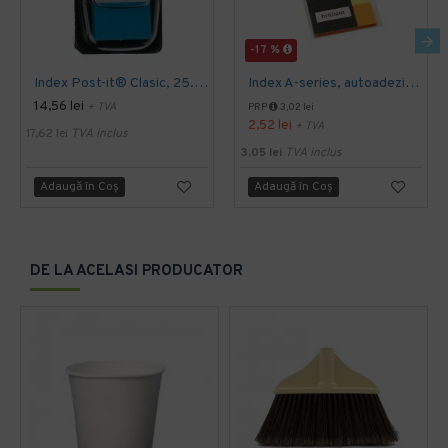
-17 %
Index Post-it® Clasic, 25.4 x 43.2 mm, albastru
Index A-series, autoadeziv, hartie, 20 x 50 mm, 4 culori/set, 40 file/culoare
14,56 lei
+ TVA
PRP
3,02 lei
2,52 lei
+ TVA
17,62 lei
TVA inclus
3,05 lei
TVA inclus
Adaugă în Coş
Adaugă în Coş
DE LA ACELASI PRODUCATOR