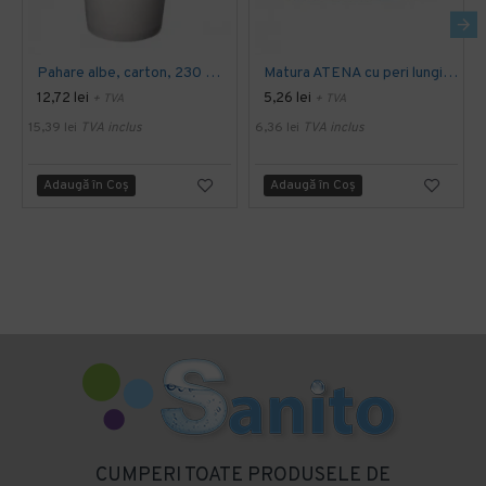
Pahare albe, carton, 230 ml, 50 bucati/set
Matura ATENA cu peri lungi, diverse culori
12,72 lei
5,26 lei
+ TVA
+ TVA
15,39 lei
TVA inclus
6,36 lei
TVA inclus
Adaugă în Coş
Adaugă în Coş
CUMPERI TOATE PRODUSELE DE