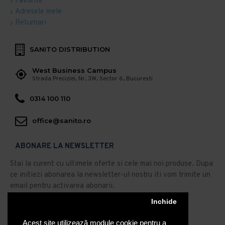
Favorite
Adresele mele
Returnari
SANITO DISTRIBUTION
West Business Campus
Strada Preciziei, Nr, 3W, Sector 6, Bucuresti
0314 100 110
office@sanito.ro
ABONARE LA NEWSLETTER
Stai la curent cu ultimele oferte si cele mai noi produse. Dupa
ce initiezi abonarea la newsletter-ul nostru iti vom trimite un
email pentru activarea abonarii.
Abonare
Inchide
Acest site utilizează module cookie pentru a
Am citit şi sunt de acord cu
Politica de Confidentialitate