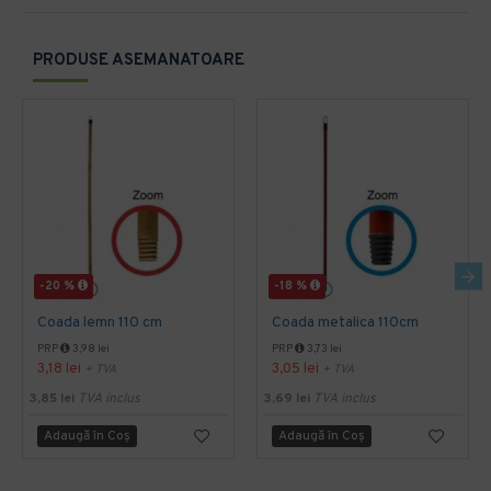
PRODUSE ASEMANATOARE
-20 %
-18 %
Coada lemn 110 cm
Coada metalica 110cm
PRP
3,98 lei
PRP
3,73 lei
3,18 lei
3,05 lei
+ TVA
+ TVA
3,85 lei
TVA inclus
3,69 lei
TVA inclus
Adaugă în Coş
Adaugă în Coş