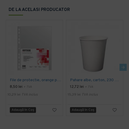
DE LA ACELASI PRODUCATOR
File de protectie, orange peel, 40 microni, A4 plastic, 100 bucati/set
Pahare albe, carton, 230 ml, 50 bucati/set
8,50 lei
12,72 lei
+ TVA
+ TVA
10,29 lei
TVA inclus
15,39 lei
TVA inclus
Adaugă în Coş
Adaugă în Coş