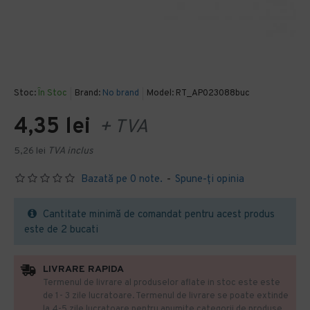
Stoc:
În Stoc
Brand:
No brand
Model:
RT_AP023088buc
4,35 lei
+ TVA
5,26 lei
TVA inclus
Bazată pe 0 note.
-
Spune-ţi opinia
Cantitate minimă de comandat pentru acest produs
este de 2 bucati
LIVRARE RAPIDA
Termenul de livrare al produselor aflate in stoc este este
de 1- 3 zile lucratoare. Termenul de livrare se poate extinde
la 4-5 zile lucratoare pentru anumite categorii de produse