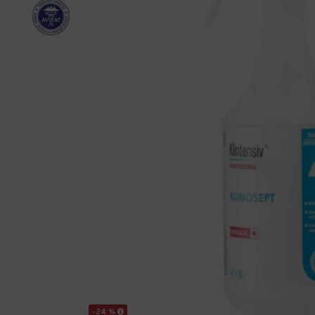
-24 %