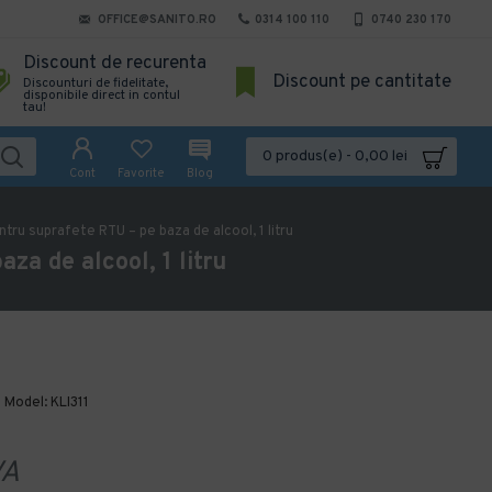
OFFICE@SANITO.RO
0314 100 110
0740 230 170
Discount de recurenta
Discount pe cantitate
Discounturi de fidelitate,
disponibile direct in contul
tau!
0 produs(e) - 0,00 lei
Cont
Favorite
Blog
ru suprafete RTU – pe baza de alcool, 1 litru
a de alcool, 1 litru
Model:
KLI311
VA