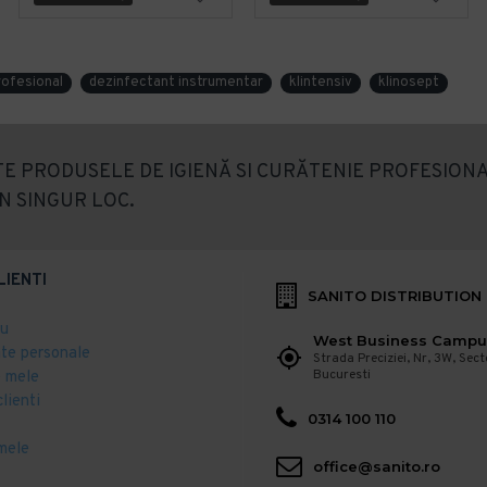
rofesional
dezinfectant instrumentar
klintensiv
klinosept
E PRODUSELE DE IGIENĂ SI CURĂTENIE PROFESIONA
N SINGUR LOC.
LIENTI
SANITO DISTRIBUTION
eu
West Business Campu
ate personale
Strada Preciziei, Nr, 3W, Sect
Bucuresti
 mele
clienti
0314 100 110
mele
office@sanito.ro