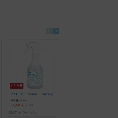
-17 %
-9 %
RAPIDES Manual - Detergent rapid, 750 ml, Kiehl
Dezinfectant rapid pentru suprafete, fara clatire, SIRAFAN SPEED, Ecolab, 750ml
PRP
55,10 lei
PRP
100,19 lei
45,68 lei
91,08 lei
+ TVA
+ TVA
55,27 lei
TVA inclus
110,21 lei
TVA inclus