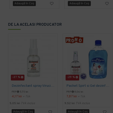
Adaugă în Coş
Adaugă în Coş
DE LA ACELASI PRODUCATOR
-27 %
-29 %
Dezinfectant spray Virucid pentru maini si tegumente 40 ml Alchosept
Pachet Spirt si Gel dezinfectant Alchosept
PRP
5,75 lei
PRP
11,06 lei
4,17 lei
7,87 lei
+ TVA
+ TVA
5,05 lei
TVA inclus
9,52 lei
TVA inclus
Adaugă în Coş
Adaugă în Coş