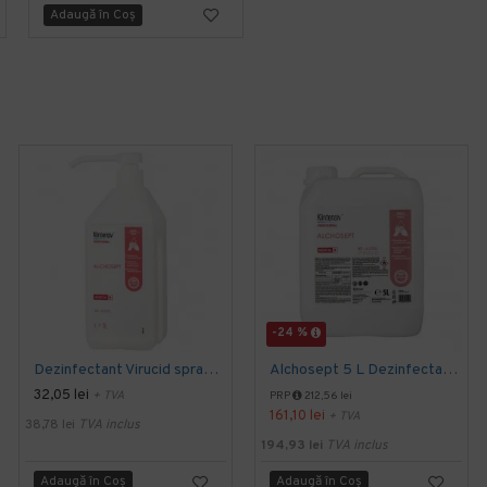
Adaugă în Coş
Adaugă în Coş
-24 %
Dezinfectant Virucid spray pentru maini si tegumente 1000 ml Alchosept Avizat MS
Alchosept 5 L Dezinfectant de maini si tegumente pe baza de alcool 85%
32,05 lei
+ TVA
PRP
212,56 lei
161,10 lei
+ TVA
38,78 lei
TVA inclus
194,93 lei
TVA inclus
Adaugă în Coş
Adaugă în Coş