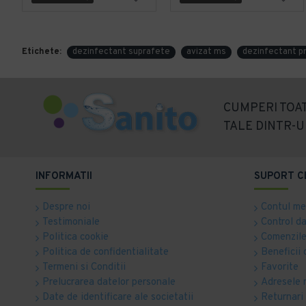
Etichete:
dezinfectant suprafete
avizat ms
dezinfectant p
CUMPERI TOAT
TALE DINTR-U
INFORMATII
SUPORT C
Despre noi
Contul m
Testimoniale
Control d
Politica cookie
Comenzile
Politica de confidentialitate
Beneficii 
Termeni si Conditii
Favorite
Prelucrarea datelor personale
Adresele 
Date de identificare ale societatii
Returnari