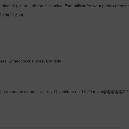
 aluminiu, cupru, silicon si cauciuc. Este utilizat frecvent pentru mentin
IO/02/12.24
.
onas, Enterococcus hirae, Candida
ea pe o zona mica putin vizibila. O cantitate de 16-20 ml/ m@@@@@92