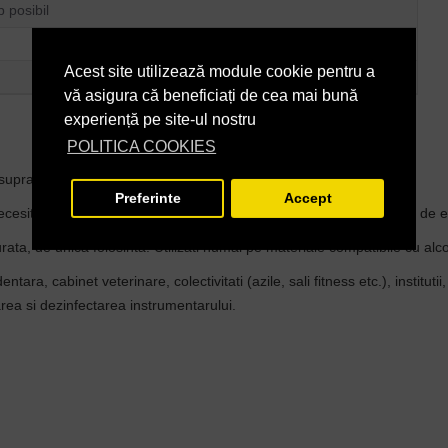
p posibil
Acest site utilizează module cookie pentru a
vă asigura că beneficiați de cea mai bună
experiență pe site-ul nostru
POLITICA COOKIES
uprafetelor din spatii private si zone de sanatate publica.
Preferinte
Accept
cesita dezinfectare si lasati solutia sa actioneze. Respectati timpii de
rata, de unica folosinta. Utilizati numai pe materiale compatibile cu alco
tara, cabinet veterinare, colectivitati (azile, sali fitness etc.), institu
tarea si dezinfectarea instrumentarului.