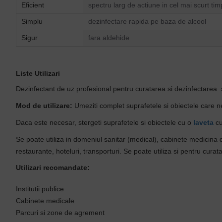
Eficient
spectru larg de actiune in cel mai scurt tim
Simplu
dezinfectare rapida pe baza de alcool
Sigur
fara aldehide
Liste Utilizari
Dezinfectant de uz profesional pentru curatarea si dezinfectarea s
Mod de utilizare:
Umeziti complet suprafetele si obiectele care ne
Daca este necesar, stergeti suprafetele si obiectele cu o
laveta
cu
Se poate utiliza in domeniul sanitar (medical), cabinete medicina den
restaurante, hoteluri, transporturi. Se poate utiliza si pentru cura
Utilizari recomandate:
Institutii publice
Cabinete medicale
Parcuri si zone de agrement