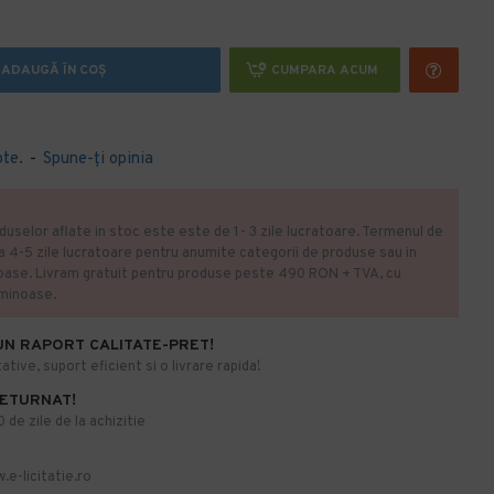
ADAUGĂ ÎN COŞ
CUMPARA ACUM
ote.
-
Spune-ţi opinia
duselor aflate in stoc este este de 1- 3 zile lucratoare. Termenul de
la 4-5 zile lucratoare pentru anumite categorii de produse sau in
oase. Livram gratuit pentru produse peste 490 RON + TVA, cu
uminoase.
UN RAPORT CALITATE-PRET!
ative, suport eficient si o livrare rapida!
RETURNAT!
de zile de la achizitie
.e-licitatie.ro