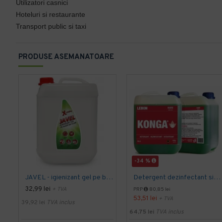
Utilizatori casnici
Hoteluri si restaurante
Transport public si taxi
PRODUSE ASEMANATOARE
-34 %
JAVEL - igienizant gel pe baza de clor 5 L AQAS
Detergent dezinfectant si detartrant, Konga Hard, 5L -Aviz biocid
32,99 lei
+ TVA
PRP
80,85 lei
53,51 lei
+ TVA
39,92 lei
TVA inclus
64,75 lei
TVA inclus