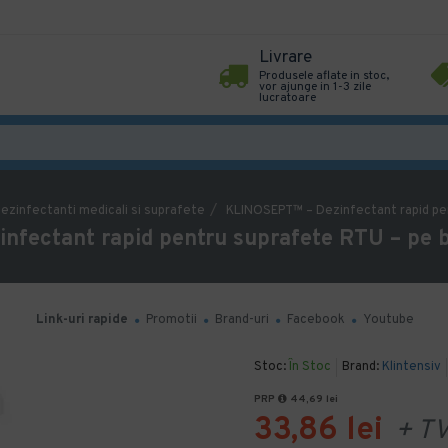
Livrare
Produsele aflate in stoc,
vor ajunge in 1-3 zile
lucratoare
ezinfectanti medicali si suprafete
KLINOSEPT™ – Dezinfectant rapid pent
ectant rapid pentru suprafete RTU – pe baz
Link-uri rapide
Promotii
Brand-uri
Facebook
Youtube
Stoc:
În Stoc
Brand:
Klintensiv
PRP
44,69 lei
33,86 lei
+ T