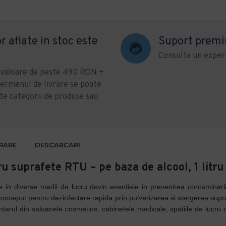
r aflate in stoc este
Suport prem
Consulta un expert
u valoare de peste 490 RON +
ermenul de livrare se poate
te categorii de produse sau
VRARE
DESCARCARI
suprafete RTU – pe baza de alcool, 1 litru
te in diverse medii de lucru devin esentiale in prevenirea contaminari
nceput pentru dezinfectare rapida prin pulverizarea si stergerea suprafe
entarul din saloanele cosmetice, cabinetele medicale, spatiile de lucru 