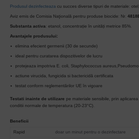
Produsul dezinfecteaza
cu succes diverse tipuri de materiale: otel,
Aviz emis de Comisia Naţională pentru produse biocide: Nr.
4818B
Substanta activa
: etanol, concentrație în unități metrice 85%.
Avantajele produsului:
elimina efecient germenii (30 de secunde)
ideal pentru curatarea dispozitivelor de lucru
protejeaza impotriva E. coli, Staphylococcus aureus,Pseudom
actiune virucida, fungicida si bactericidă certificata
testat conform reglementărilor UE în vigoare
Testati inainte de utilizare
pe materiale sensibile, prin aplicar
conditii normale de temperatura (20-23°C).
Beneficii
Rapid
doar un minut pentru o dezinfectare