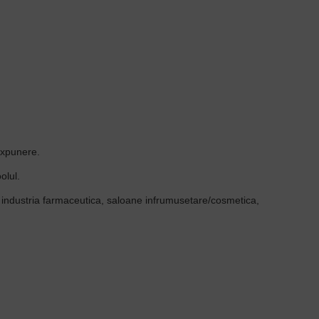
 expunere.
olul.
tii, industria farmaceutica, saloane infrumusetare/cosmetica,