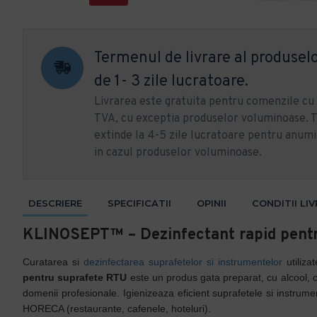
Termenul de livrare al produselo
de 1- 3 zile lucratoare.
Livrarea este gratuita pentru comenzile c
TVA, cu exceptia produselor voluminoase. T
extinde la 4-5 zile lucratoare pentru anumi
in cazul produselor voluminoase.
DESCRIERE
SPECIFICATII
OPINII
CONDITII LI
KLINOSEPT™ – Dezinfectant rapid pentru 
Curatarea si
dezinfectarea suprafetelor si instrumentelor
utiliza
pentru suprafete RTU
este un produs gata preparat, cu alcool, co
domenii profesionale. Igienizeaza eficient suprafetele si instrum
HORECA (restaurante, cafenele, hoteluri).