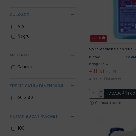
CULOARE
Alb
Negru
-23 %
Spirt Medicinal Saniblue
MATERIAL
In stoc
Sanib
PRP
5,31 lei
Cauciuc
4,11 lei
+ TVA
4,97 lei
TVA inclus
SPECIFICATII > DIMENSIUNI
ADAUGĂ ÎN CO
60 x 80
Cumpara acum
NUMAR BUCATI/PACHET
100