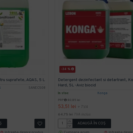
-34 %
tru suprafete, AQAS, 5 L
Detergent dezinfectant si detartrant, K
Hard, 5L -Aviz biocid
S
SANEC508
In stoc
Konga
PRP
80,85 lei
53,51 lei
+ TVA
64,75 lei
TVA inclus
Ş
ADAUGĂ ÎN COŞ
Intreaba despre produs
Cumpara acum
Intreaba desp