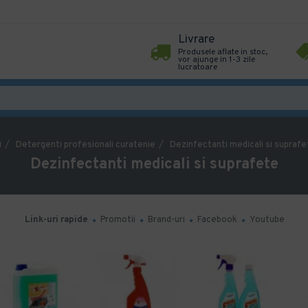
Livrare
Produsele aflate in stoc,
vor ajunge in 1-3 zile
lucratoare
Detergenti profesionali curatenie
Dezinfectanti medicali si suprafe
Dezinfectanti medicali si suprafete
Link-uri rapide
Promotii
Brand-uri
Facebook
Youtube