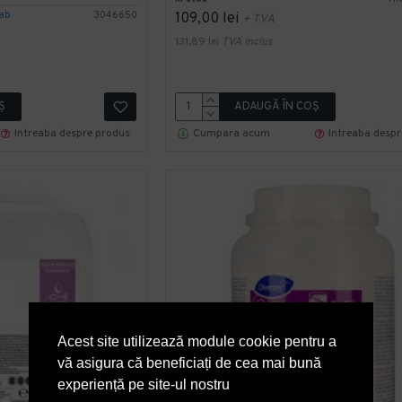
ab
3046650
109,00 lei
+ TVA
131,89 lei
TVA inclus
Ş
ADAUGĂ ÎN COŞ
Intreaba despre produs
Cumpara acum
Intreaba desp
Acest site utilizează module cookie pentru a
vă asigura că beneficiați de cea mai bună
experiență pe site-ul nostru