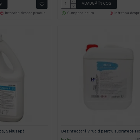
Ş
ADAUGĂ ÎN COŞ
Intreaba despre produs
Cumpara acum
Intreaba desp
ica, Sekusept
Dezinfectant virucid pentru suprafete H
In stoc
HI