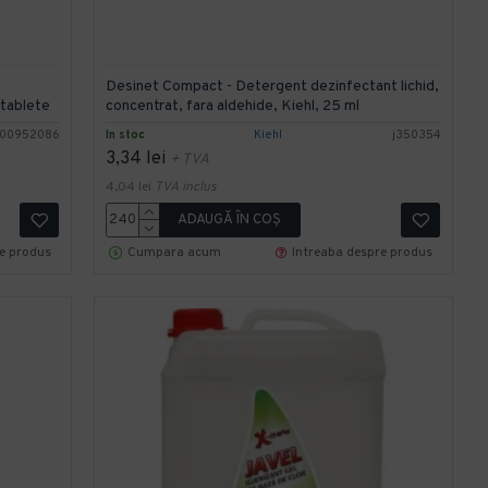
Desinet Compact - Detergent dezinfectant lichid,
 tablete
concentrat, fara aldehide, Kiehl, 25 ml
100952086
In stoc
Kiehl
j350354
3,34 lei
+ TVA
4,04 lei
TVA inclus
ADAUGĂ ÎN COŞ
re produs
Cumpara acum
Intreaba despre produs