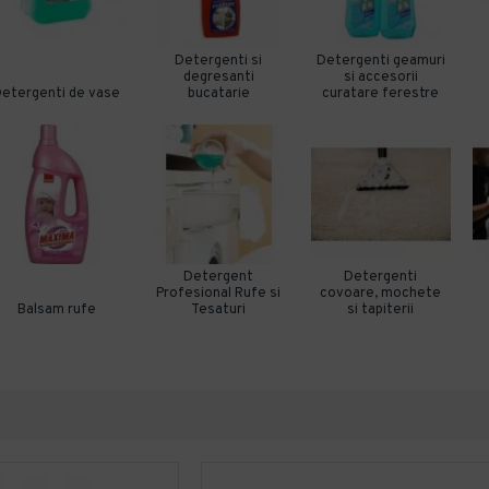
Detergenti si
Detergenti geamuri
degresanti
si accesorii
etergenti de vase
bucatarie
curatare ferestre
Detergent
Detergenti
Profesional Rufe si
covoare, mochete
Balsam rufe
Tesaturi
si tapiterii