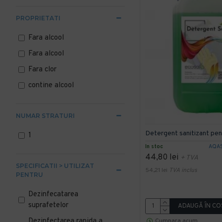
PROPRIETATI
Fara alcool
Fara alcool
Fara clor
contine alcool
NUMAR STRATURI
Detergent sanitizant pen
1
In stoc
AQA
44,80 lei
+ TVA
SPECIFICATII > UTILIZAT
54,21 lei
TVA inclus
PENTRU
Dezinfecatarea
suprafetelor
ADAUGĂ ÎN CO
Dezinfectarea rapida a
Cumpara acum