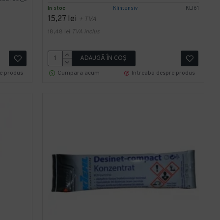
In stoc
Klintensiv
KLI61
15,27 lei
+ TVA
18,48 lei
TVA inclus
ADAUGĂ ÎN COŞ
re produs
Cumpara acum
Intreaba despre produs