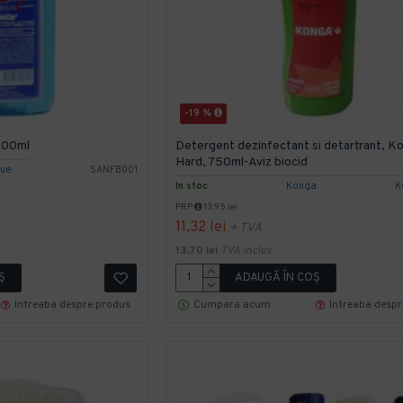
-19 %
 500ml
Detergent dezinfectant si detartrant, K
Hard, 750ml-Aviz biocid
lue
SANFB001
In stoc
Konga
K
PRP
13,95 lei
11,32 lei
+ TVA
13,70 lei
TVA inclus
Ş
ADAUGĂ ÎN COŞ
Intreaba despre produs
Cumpara acum
Intreaba desp