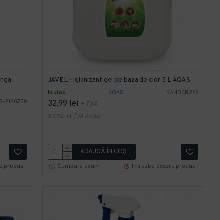
onga
JAVEL - igienizant gel pe baza de clor 5 L AQAS
In stoc
AQAS
SANDCR228
G-2120.750
32,99 lei
+ TVA
39,92 lei
TVA inclus
ADAUGĂ ÎN COŞ
re produs
Cumpara acum
Intreaba despre produs