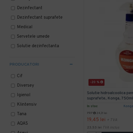
Dezinfectant
Dezinfectant suprafete
Medical
Servetele umede
Solutie dezinfectanta
PRODUCATORI
Cif
-20 %
Diversey
Solutie hidroalcoolica pe
Igienol
suprafete, Konga, 750ml-
Klintensiv
In stoc
Kong
Tana
PRP
24,31 lei
19,45 lei
+ TVA
AQAS
23,53 lei
TVA inclus