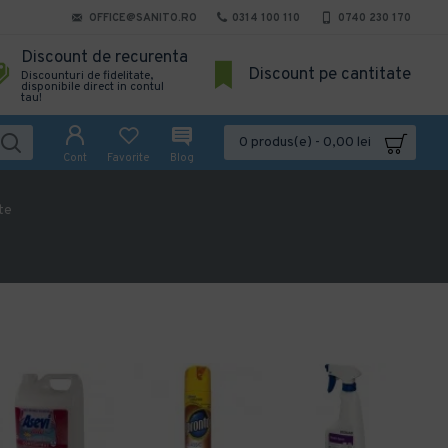
OFFICE@SANITO.RO
0314 100 110
0740 230 170
Discount de recurenta
Discount pe cantitate
Discounturi de fidelitate,
disponibile direct in contul
tau!
0 produs(e) - 0,00 lei
Cont
Favorite
Blog
te