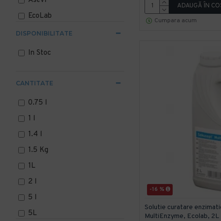
Asevi
ADAUGĂ ÎN CO
EcoLab
Cumpara acum
Kiehl
DISPONIBILITATE
Konga
In Stoc
Promo
Saniblue
CANTITATE
Sense Emergency
0.75 l
1 l
1.4 l
1.5 Kg
1L
2 l
-16 %
5 l
Solutie curatare enzimat
5L
MultiEnzyme, Ecolab, 2L