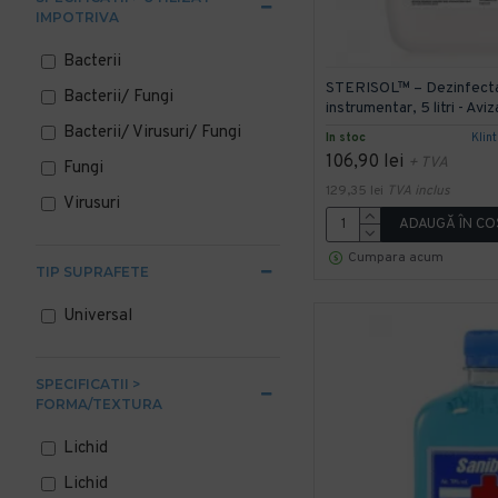
IMPOTRIVA
Bacterii
STERISOL™ – Dezinfectan
Bacterii/ Fungi
instrumentar, 5 litri - Avi
Bacterii/ Virusuri/ Fungi
In stoc
Klin
106,90 lei
+ TVA
Fungi
129,35 lei
TVA inclus
Virusuri
ADAUGĂ ÎN CO
Cumpara acum
TIP SUPRAFETE
Universal
SPECIFICATII >
FORMA/TEXTURA
Lichid
Lichid