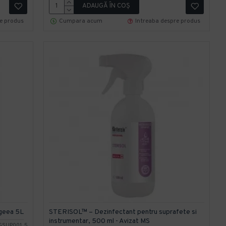
ADAUGĂ ÎN COŞ
re produs
Cumpara acum
Intreaba despre produs
igeea 5L
STERISOL™ – Dezinfectant pentru suprafete si
instrumentar, 500 ml - Avizat MS
GSUP001_5