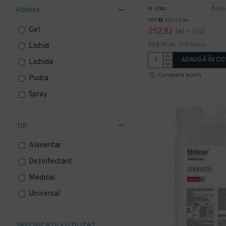
6 l
In stoc
EcoL
FORMA
PRP
300,63 lei
10 l
Gel
252,82 lei
+ TVA
20 l
305,91 lei
TVA inclus
Lichid
25 ml
ADAUGĂ ÎN CO
Lichida
200 l
Cumpara acum
Pudra
300
Spray
500 ml
600 ml
TIP
750 ml
Alimentar
1000 ml
Dezinfectant
Medical
Universal
SPECIFICATII > UTILIZAT