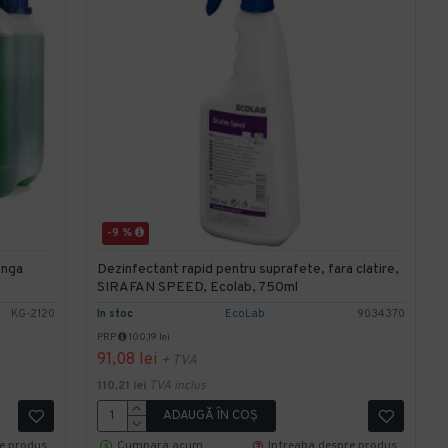
-9 %
onga
Dezinfectant rapid pentru suprafete, fara clatire,
SIRAFAN SPEED, Ecolab, 750ml
KG-2120
In stoc
EcoLab
9034370
PRP
100,19 lei
91,08 lei
+ TVA
110,21 lei
TVA inclus
ADAUGĂ ÎN COŞ
re produs
Cumpara acum
Intreaba despre produs