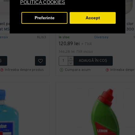
POLITICA COOKIES
Preferinte
Accept
t pentru suprafete si
Dezinfectant concentrat pe baza de clor
zat MS
(cloramina), Suma Tab D4, Diversey, 300
tensiv
KLI63
In stoc
Diversey
120,89 lei
+ TVA
146,28 lei
TVA inclus
Ş
ADAUGĂ ÎN COŞ
Intreaba despre produs
Cumpara acum
Intreaba desp