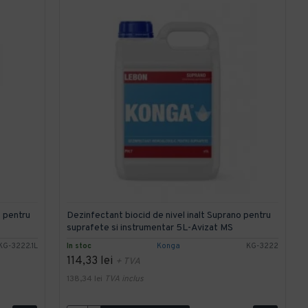
o pentru
Dezinfectant biocid de nivel inalt Suprano pentru
suprafete si instrumentar 5L-Avizat MS
KG-3222.1L
In stoc
Konga
KG-3222
114,33 lei
+ TVA
138,34 lei
TVA inclus