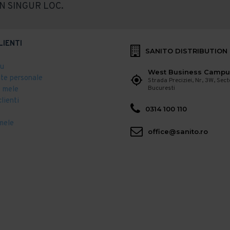
N SINGUR LOC.
LIENTI
SANITO DISTRIBUTION
eu
West Business Campu
ate personale
Strada Preciziei, Nr, 3W, Sect
Bucuresti
 mele
clienti
0314 100 110
mele
office@sanito.ro