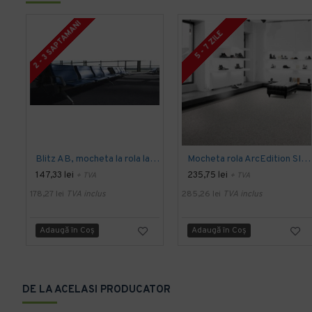
2 - 3 SAPTAMANI
5 - 7 ZILE
Blitz AB, mocheta la rola latime 4 m, Balta Industries
Mocheta rola ArcEdition SIRIOUS AB
147,33 lei
235,75 lei
+ TVA
+ TVA
178,27 lei
TVA inclus
285,26 lei
TVA inclus
Adaugă în Coş
Adaugă în Coş
DE LA ACELASI PRODUCATOR