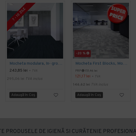
7 - 10 ZILE
-20 %
Mocheta modulara, In- groove, 50 x 50 cm, Modulyss
Mocheta First Blocks, Modulyss
243,85 lei
+ TVA
PRP
151,46 lei
121,17 lei
+ TVA
295,06 lei
TVA inclus
146,62 lei
TVA inclus
Adaugă în Coş
Adaugă în Coş
E PRODUSELE DE IGIENĂ SI CURĂTENIE PROFESIONA