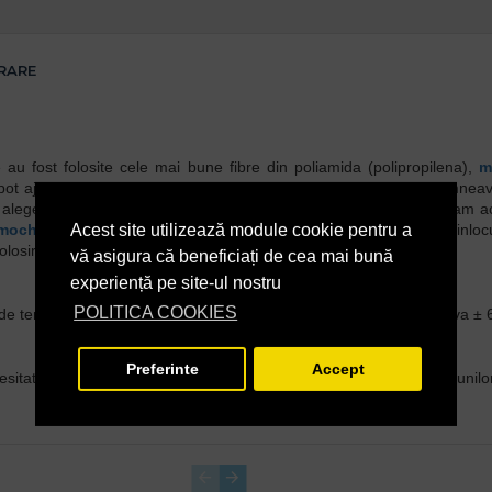
VRARE
au fost folosite cele mai bune fibre din poliamida (polipropilena),
m
ot ajuta in sensul clarificarii potrivirii produsului cu dorintele dumne
ti alegerea potrivita in raport cu nevoia dumneavoastra, recomandam acce
mocheta
este usurinta si flexibilitatea cu care pot fi instalate sau inloc
Acest site utilizează module cookie pentru a
folosirea mochetei rola.
vă asigura că beneficiați de cea mai bună
experiență pe site-ul nostru
POLITICA COOKIES
 unde temperatura este cuprinsa intre 15°C si 25°C, umiditatea relativa ±
Preferinte
Accept
esitate absoluta. Prin urmare recomandam accesarea instructiunilor 