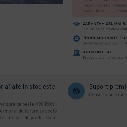
livrare se poate extinde 
cazul produselor volumin
exceptia produselor vol
GARANTAM CEL MAI B
​Bucura-te de produse calit
PRODUSUL POATE FI 
De catre consumatori in 30 
ACTIVI IN SEAP
Produs disponibil si pe www
r aflate in stoc este
Suport prem
Consulta un expert
u valoare de peste 490 RON +
ermenul de livrare se poate
te categorii de produse sau