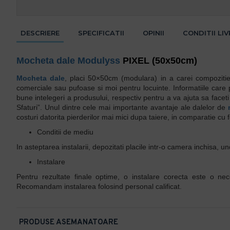
DESCRIERE
SPECIFICATII
OPINII
CONDITII LI
Mocheta dale
Modulyss
PIXEL (50x50cm)
Mocheta dale
, placi 50×50cm (modulara) in a carei compozitie 
comerciale sau pufoase si moi pentru locuinte. Informatiile care p
bune intelegeri a produsului, respectiv pentru a va ajuta sa face
Sfaturi”. Unul dintre cele mai importante avantaje ale dalelor de
costuri datorita pierderilor mai mici dupa taiere, in comparatie cu 
Conditii de mediu
In asteptarea instalarii, depozitati placile intr-o camera inchisa,
Instalare
Pentru rezultate finale optime, o instalare corecta este o nec
Recomandam instalarea folosind personal calificat.
PRODUSE ASEMANATOARE