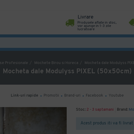
Livrare
Produsele aflate in stoc,
vor ajunge in 1-3 zile
lucratoare
se Profesionale
Mochete Birou si Horeca
Mocheta dale Modulyss PIX
Mocheta dale Modulyss PIXEL (50x50cm)
Link-uri rapide
Promotii
Brand-uri
Facebook
Youtube
Stoc:
2 - 3 saptamani
Brand:
Mo
Acest produs iti va fi livra