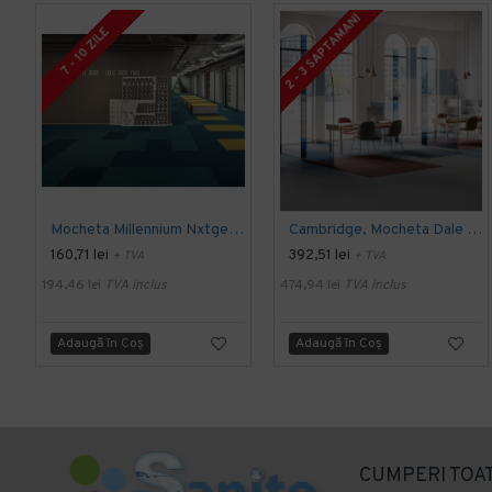
2 - 3 SAPTAMANI
7 - 10 ZILE
Mocheta Millennium Nxtgen, Modulyss
Cambridge, Mocheta Dale 50x50cm, Modulyss
160,71 lei
392,51 lei
+ TVA
+ TVA
194,46 lei
TVA inclus
474,94 lei
TVA inclus
Adaugă în Coş
Adaugă în Coş
CUMPERI TOAT