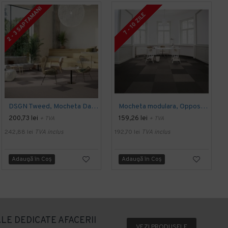
2 - 3 SAPTAMANI
7 - 10 ZILE
DSGN Tweed, Mocheta Dale 50x50cm, Modulyss
Mocheta modulara, Opposite, 50 x 50 cm, Modulyss
200,73 lei
159,26 lei
+ TVA
+ TVA
242,88 lei
TVA inclus
192,70 lei
TVA inclus
3
Adaugă în Coş
Adaugă în Coş
LE DEDICATE AFACERII
VEZI PRODUSELE