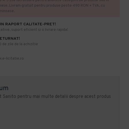
la 4-5 zile lucratoare pentru anumite categorii de produse sau in
oase. Livram gratuit pentru produse peste 490 RON + TVA, cu
uminoase.
UN RAPORT CALITATE-PRET!
ative, suport eficient si o livrare rapida!
RETURNAT!
de zile de la achizitie
.e-licitatie.ro
ium
 Sanito pentru mai multe detalii despre acest produs