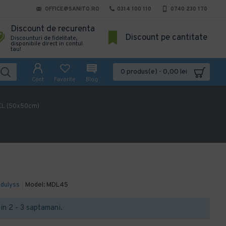
OFFICE@SANITO.RO
0314 100 110
0740 230 170
Discount de recurenta
Discount pe cantitate
Discounturi de fidelitate,
disponibile direct in contul
tau!
0 produs(e) - 0,00 lei
Cont
Favorite
Blog
EL (50x50cm)
dulyss
Model:
MDL45
t in 2 - 3 saptamani.