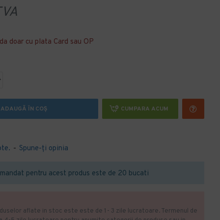
TVA
da doar cu plata Card sau OP
ADAUGĂ ÎN COŞ
CUMPARA ACUM
ote.
-
Spune-ţi opinia
mandat pentru acest produs este de 20 bucati
duselor aflate in stoc este este de 1- 3 zile lucratoare. Termenul de