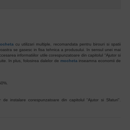
ocheta
cu utilizari multiple, recomandata pentru birouri si spatii
avoastra se gasesc in fisa tehnica a produsului. In sensul unei mai
sarea informatiilor utile corespunzatoare din capitolul “Ajutor si
uite. In plus, folosirea dalelor de
mocheta
inseamna economii de
 60%.
de instalare corespunzatoare din capitolul “Ajutor si Sfaturi”.