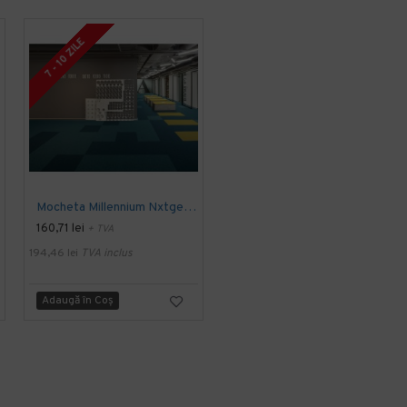
2 - 3 SAPTAMANI
7 - 10 ZILE
Mocheta Millennium Nxtgen, Modulyss
Cambridge, Mocheta Dale 50x50cm, Modulyss
160,71 lei
392,51 lei
+ TVA
+ TVA
194,46 lei
TVA inclus
474,94 lei
TVA inclus
Adaugă în Coş
Adaugă în Coş