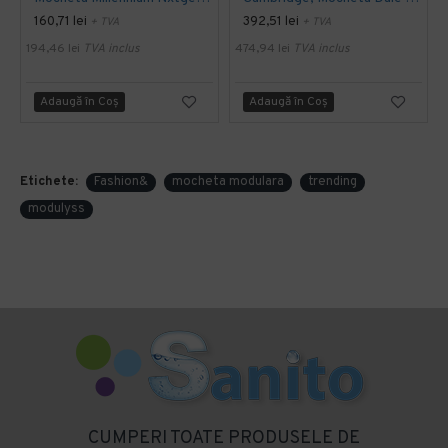
160,71 lei
392,51 lei
+ TVA
+ TVA
194,46 lei
TVA inclus
474,94 lei
TVA inclus
Adaugă în Coş
Adaugă în Coş
Etichete:
Fashion&
mocheta modulara
trending
modulyss
CUMPERI TOATE PRODUSELE DE