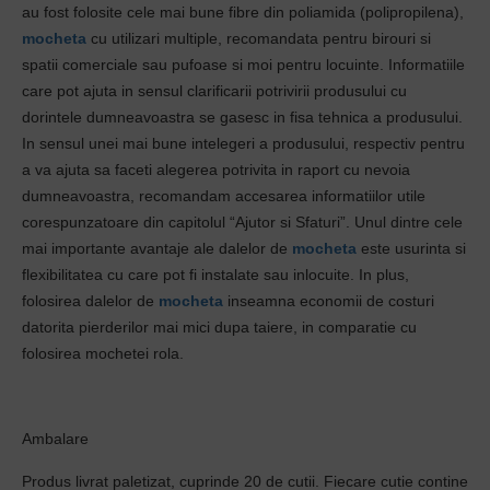
au fost folosite cele mai bune fibre din poliamida (polipropilena),
mocheta
cu utilizari multiple, recomandata pentru birouri si
spatii comerciale sau pufoase si moi pentru locuinte. Informatiile
care pot ajuta in sensul clarificarii potrivirii produsului cu
dorintele dumneavoastra se gasesc in fisa tehnica a produsului.
In sensul unei mai bune intelegeri a produsului, respectiv pentru
a va ajuta sa faceti alegerea potrivita in raport cu nevoia
dumneavoastra, recomandam accesarea informatiilor utile
corespunzatoare din capitolul “Ajutor si Sfaturi”. Unul dintre cele
mai importante avantaje ale dalelor de
mocheta
este usurinta si
flexibilitatea cu care pot fi instalate sau inlocuite. In plus,
folosirea dalelor de
mocheta
inseamna economii de costuri
datorita pierderilor mai mici dupa taiere, in comparatie cu
folosirea mochetei rola.
Ambalare
Produs livrat paletizat, cuprinde 20 de cutii. Fiecare cutie contine