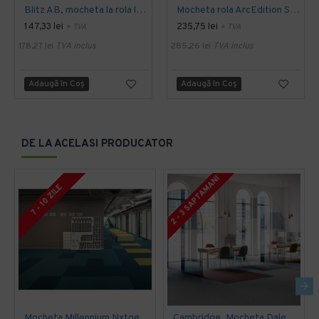
Blitz AB, mocheta la rola latime 4 m, Balta Industries
Mocheta rola ArcEdition SIRIOUS AB
147,33 lei
235,75 lei
+ TVA
+ TVA
178,27 lei
TVA inclus
285,26 lei
TVA inclus
Adaugă în Coş
Adaugă în Coş
DE LA ACELASI PRODUCATOR
2 - 3 SAPTAMANI
7 - 10 ZILE
Mocheta Millennium Nxtgen, Modulyss
Cambridge, Mocheta Dale 50x50cm, Modulyss