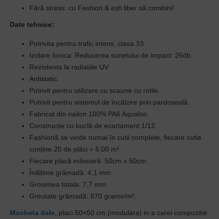
Fără stress: cu Fashion & ești liber să combini!
Date tehnice:
Potrivita pentru trafic intens, clasa 33
Izolare fonica:
Reducerea sunetului de impact: 26db.
Rezistenta la radiatiile UV
Antistatic.
Potrivit pentru utilizare cu scaune cu rotile.
Potrivit pentru sistemul de încălzire prin pardoseală.
Fabricat din nailon 100% PA6 Aqualon.
Construcție cu buclă de ecartament 1/12.
Fashion& se vinde numai în cutii complete, fiecare cutie
conține 20 de plăci = 5,00 m².
Fiecare placă măsoară: 50cm x 50cm.
Înălțime grămadă: 4,1 mm.
Grosimea totala: 7,7 mm.
Greutate grămadă: 870 grame/m².
Mocheta dale
, placi 50×50 cm (modulara) in a carei compozitie