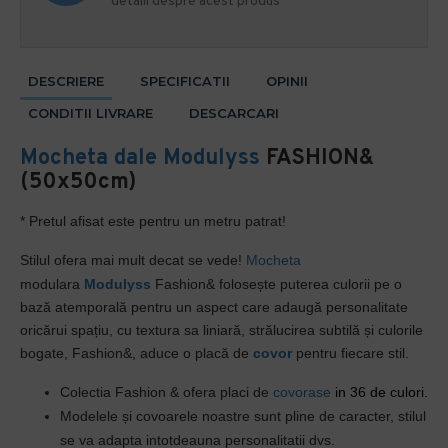
detalii despre acest produs
DESCRIERE
SPECIFICATII
OPINII
CONDITII LIVRARE
DESCARCARI
Mocheta dale
Modulyss
FASHION&
(50x50cm)
* Pretul afisat este pentru un metru patrat!
Stilul ofera mai mult decat se vede!
Mocheta
modulara
Modulyss
Fashion& folosește puterea culorii pe o
bază atemporală pentru un aspect care adaugă personalitate
oricărui spațiu, cu textura sa liniară, strălucirea subtilă și culorile
bogate, Fashion&, aduce o placă de
covor
pentru fiecare stil.
Colectia Fashion & ofera placi de
covorase
in 36 de culori.
Modelele și covoarele noastre sunt pline de caracter, stilul
se va adapta intotdeauna personalitatii dvs.