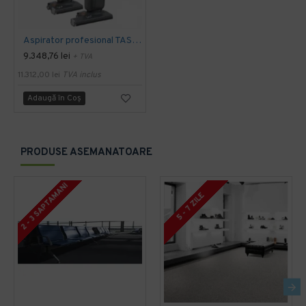
Aspirator profesional TASKI jet 38 Euro, 900 W, TASKI
9.348,76 lei
+ TVA
11.312,00 lei
TVA inclus
Adaugă în Coş
PRODUSE ASEMANATOARE
2 - 3 SAPTAMANI
5 - 7 ZILE