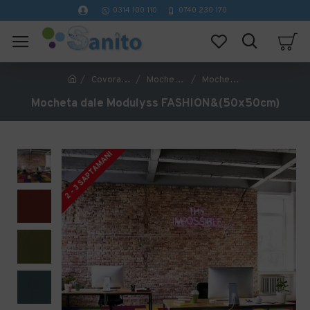
0314 100 110
0740 230 170
Covorase Profesionale
Mochete Birou si Horeca
Mocheta dale Modulyss FASHION&(50x50cm)
Mocheta dale Modulyss FASHION&(50x50cm)
2 - 3 SAPTAMANI