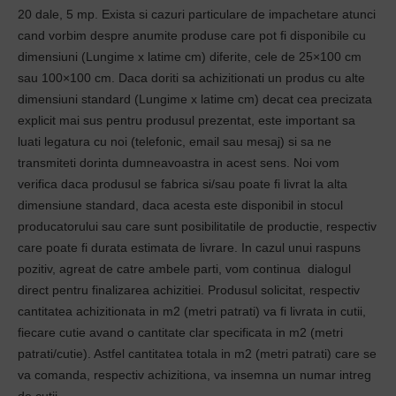
20 dale, 5 mp. Exista si cazuri particulare de impachetare atunci
cand vorbim despre anumite produse care pot fi disponibile cu
dimensiuni (Lungime x latime cm) diferite, cele de 25×100 cm
sau 100×100 cm. Daca doriti sa achizitionati un produs cu alte
dimensiuni standard (Lungime x latime cm) decat cea precizata
explicit mai sus pentru produsul prezentat, este important sa
luati legatura cu noi (telefonic, email sau mesaj) si sa ne
transmiteti dorinta dumneavoastra in acest sens. Noi vom
verifica daca produsul se fabrica si/sau poate fi livrat la alta
dimensiune standard, daca acesta este disponibil in stocul
producatorului sau care sunt posibilitatile de productie, respectiv
care poate fi durata estimata de livrare. In cazul unui raspuns
pozitiv, agreat de catre ambele parti, vom continua dialogul
direct pentru finalizarea achizitiei. Produsul solicitat, respectiv
cantitatea achizitionata in m2 (metri patrati) va fi livrata in cutii,
fiecare cutie avand o cantitate clar specificata in m2 (metri
patrati/cutie). Astfel cantitatea totala in m2 (metri patrati) care se
va comanda, respectiv achizitiona, va insemna un numar intreg