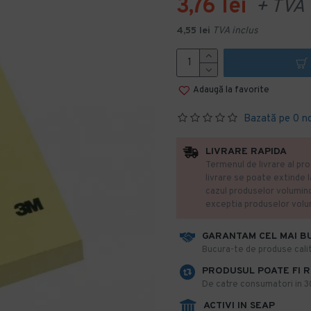
3,76 lei
+ TVA
4,55 lei
TVA inclus
Adaugă la favorite
Bazată pe 0 n
LIVRARE RAPIDA
Termenul de livrare al pro
livrare se poate extinde 
cazul produselor volumin
exceptia produselor vol
GARANTAM CEL MAI B
​Bucura-te de produse calit
PRODUSUL POATE FI 
De catre consumatori in 30 
ACTIVI IN SEAP