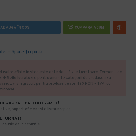
ADAUGĂ ÎN COŞ
CUMPARA ACUM
ote.
-
Spune-ţi opinia
duselor aflate in stoc este este de 1- 3 zile lucratoare. Termenul de
la 4-5 zile lucratoare pentru anumite categorii de produse sau in
oase. Livram gratuit pentru produse peste 490 RON + TVA, cu
uminoase.
UN RAPORT CALITATE-PRET!
ative, suport eficient si o livrare rapida!
RETURNAT!
de zile de la achizitie