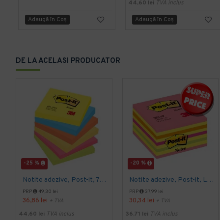
44,60 lei
TVA inclus
Adaugă în Coş
Adaugă în Coş
DE LA ACELASI PRODUCATOR
-25 %
-20 %
Notite adezive, Post-it, 76 x 76 mm, multicolor, neon, 100 file, 6 bucati/set
Notite adezive, Post-it, Lollipop, 76 x 76 mm, neon, 450 file
PRP
49,30 lei
PRP
37,99 lei
36,86 lei
30,34 lei
+ TVA
+ TVA
44,60 lei
TVA inclus
36,71 lei
TVA inclus