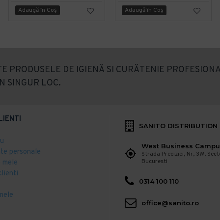
Adaugă în Coş
Adaugă în Coş
E PRODUSELE DE IGIENĂ SI CURĂTENIE PROFESIONA
N SINGUR LOC.
LIENTI
SANITO DISTRIBUTION
eu
West Business Campu
ate personale
Strada Preciziei, Nr, 3W, Sect
Bucuresti
 mele
clienti
0314 100 110
mele
office@sanito.ro