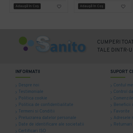
Adaugă în Coş
Adaugă în Coş
CUMPERI TOAT
TALE DINTR-U
INFORMATII
SUPORT C
Despre noi
Contul m
Testimoniale
Control d
Politica cookie
Comenzile
Politica de confidentialitate
Beneficii 
Termeni si Conditii
Favorite
Prelucrarea datelor personale
Adresele 
Date de identificare ale societatii
Returnari
Certificari ISO