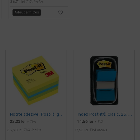
36,71 lei
TVA inclus
Adaugă în Coş
Adaugă în Coş
Notite adezive, Post-it, galben/verde, 51 x 51 mm, 400 file
Index Post-it® Clasic, 25.4 x 43.2 mm, albastru
22,23 lei
14,56 lei
+ TVA
+ TVA
26,90 lei
TVA inclus
17,62 lei
TVA inclus