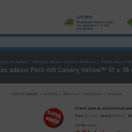
Livrare
Produsele aflate in stoc,
vor ajunge in 1-3 zile
lucratoare
icole din hartie
Notesuri adezive si cuburi de hartie
Notes adeziv Pos
es adeziv Post-it® Canary Yellow™ 51 x 7
Link-uri rapide
Promotii
Brand-uri
Facebook
Youtube
Clienti care au achizitionat ac
Stoc:
În Stoc
Brand:
Post-it
Mo
PRP
6,05 lei