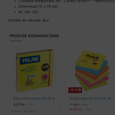
Culoarea înregistrată 3M - Canary Yellow™ - reprezintă o 
Dimensiuni: 51 x 76 mm
Nr. file: 100
Unitate de vanzare: Buc
PRODUSE ASEMANATOARE
-25 %
Bloc notes adeziv 76x76 4 culori asortate fluo milan
Notite adezive, Post-it, 76 x 76 mm, multicolor, neon, 100 file, 6 bucati/set
4,29 lei
+ TVA
PRP
49,30 lei
36,86 lei
+ TVA
5,19 lei
TVA inclus