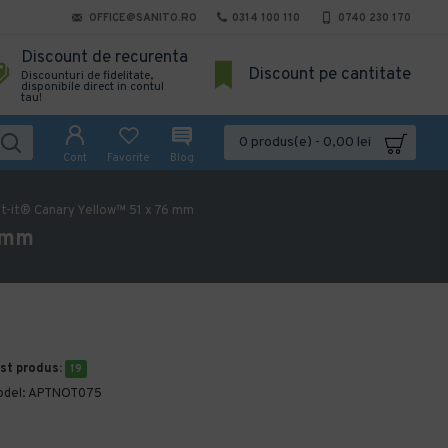
OFFICE@SANITO.RO
0314 100 110
0740 230 170
Discount de recurenta
Discount pe cantitate
Discounturi de fidelitate,
disponibile direct in contul
tau!
0 produs(e) - 0,00 lei
Cont
Favorite
Blog
t-it® Canary Yellow™ 51 x 76 mm
6 mm
est produs:
19
del:
APTNOT075