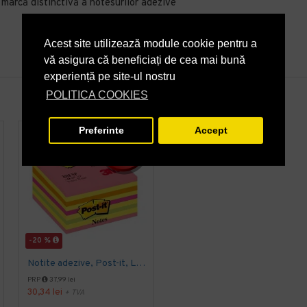
marcă distinctivă a notesurilor adezive
Acest site utilizează module cookie pentru a
vă asigura că beneficiați de cea mai bună
experiență pe site-ul nostru
POLITICA COOKIES
Preferinte
Accept
-20 %
Notite adezive, Post-it, Lollipop, 76 x 76 mm, neon, 450 file
Notite adezive, Post-it, galben/verde, 51 x 51 mm, 400 file
22,23 lei
+ TVA
PRP
37,99 lei
30,34 lei
+ TVA
26,90 lei
TVA inclus