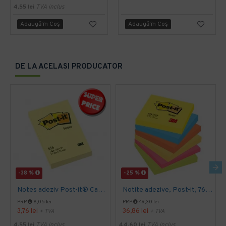
4,55 lei
TVA inclus
Adaugă în Coş
Adaugă în Coş
DE LA ACELASI PRODUCATOR
-38 %
-25 %
Notes adeziv Post-it® Canary Yellow™ 51 x 76 mm
Notite adezive, Post-it, 76 x 76 mm, multicolor, neon, 100 file, 6 bucati/set
PRP
6,05 lei
PRP
49,30 lei
3,76 lei
36,86 lei
+ TVA
+ TVA
4,55 lei
TVA inclus
44,60 lei
TVA inclus