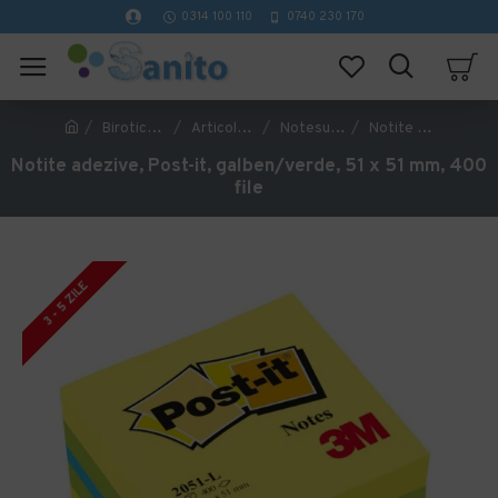
0314 100 110
0740 230 170
Birotica si papetarie
Articole din hartie
Notesuri adezive si cuburi de hartie
Notite adezive, Post-it, galben/verde, 51 x 51 mm, 400 file
Notite adezive, Post-it, galben/verde, 51 x 51 mm, 400
file
3 - 5 ZILE