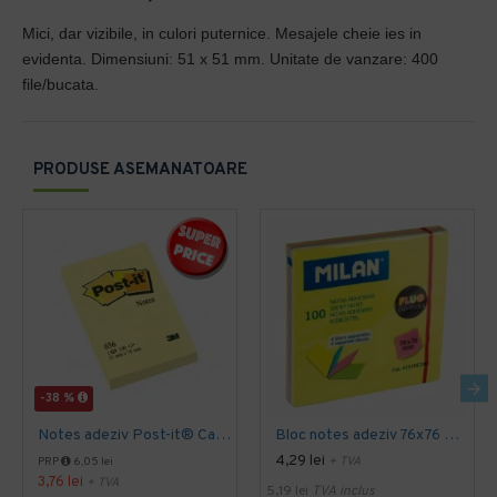
Mici, dar vizibile, in culori puternice. Mesajele cheie ies in
evidenta. Dimensiuni: 51 x 51 mm. Unitate de vanzare: 400
file/bucata.
PRODUSE ASEMANATOARE
-38 %
Notes adeziv Post-it® Canary Yellow™ 51 x 76 mm
Bloc notes adeziv 76x76 4 culori asortate fluo milan
4,29 lei
+ TVA
PRP
6,05 lei
3,76 lei
+ TVA
5,19 lei
TVA inclus