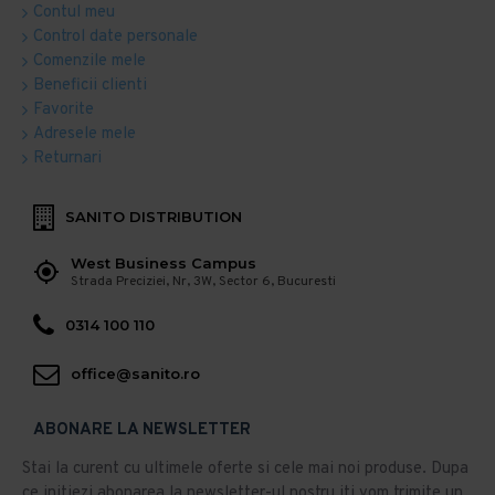
Contul meu
Control date personale
Comenzile mele
Beneficii clienti
Favorite
Adresele mele
Returnari
SANITO DISTRIBUTION
West Business Campus
Strada Preciziei, Nr, 3W, Sector 6, Bucuresti
0314 100 110
office@sanito.ro
ABONARE LA NEWSLETTER
Stai la curent cu ultimele oferte si cele mai noi produse. Dupa
ce initiezi abonarea la newsletter-ul nostru iti vom trimite un