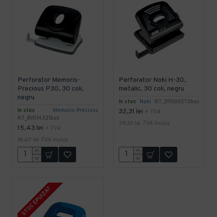
Perforator Memoris-
Perforator Noki H-30,
Precious P30, 30 coli,
metalic, 30 coli, negru
negru
In stoc
Noki
RT_DY000272buc
In stoc
Memoris-Precious
32,31 lei
+ TVA
RT_BV014321buc
39,10 lei
TVA inclus
15,43 lei
+ TVA
18,67 lei
TVA inclus
STOC EPUIZAT