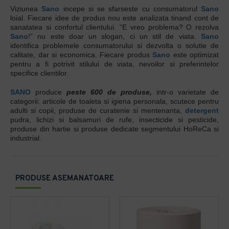
Viziunea
Sano
incepe si se sfarseste cu consumatorul
Sano
loial. Fiecare idee de produs nou este analizata tinand cont de
sanatatea si confortul clientului. “E vreo problema? O rezolva
Sano
!” nu este doar un slogan, ci un stil de viata.
Sano
identifica problemele consumatorului si dezvolta o solutie de
calitate, dar si economica. Fiecare produs
Sano
este optimizat
pentru a fi potrivit stilului de viata, nevoilor si preferintelor
specifice clientilor.
SANO
produce
peste 600 de produse,
intr-o varietate de
categorii: articole de toaleta si igiena personala, scutece pentru
adulti si copii, produse de curatenie si mentenanta,
detergent
pudra, lichizi si balsamuri de rufe, insecticide si pesticide,
produse din hartie si produse dedicate segmentului HoReCa si
industrial.
PRODUSE ASEMANATOARE