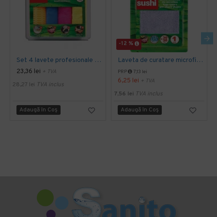
-12 %
Set 4 lavete profesionale din microfibre Sano Sushi
Laveta de curatare microfibra 30 x 30 cm, Sano Sushi
23,36 lei
+ TVA
PRP
7,13 lei
6,25 lei
+ TVA
28,27 lei
TVA inclus
7,56 lei
TVA inclus
Adaugă în Coş
Adaugă în Coş