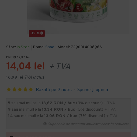
-19 %
Stoc:
În Stoc
Brand:
Sano
Model:
7290014006966
PRP
17,37 lei
14,04 lei
+ TVA
16,99 lei
TVA inclus
Bazată pe 2 note.
-
Spune-ţi opinia
5
sau mai multe la
13,62 RON / buc
(3% discount)
+ TVA
9
sau mai multe la
13,34 RON / buc
(5% discount)
+ TVA
14
sau mai multe la
13,06 RON / buc
(7% discount)
+ TVA
Cupoanele de discount anuleaza aceasta reducere