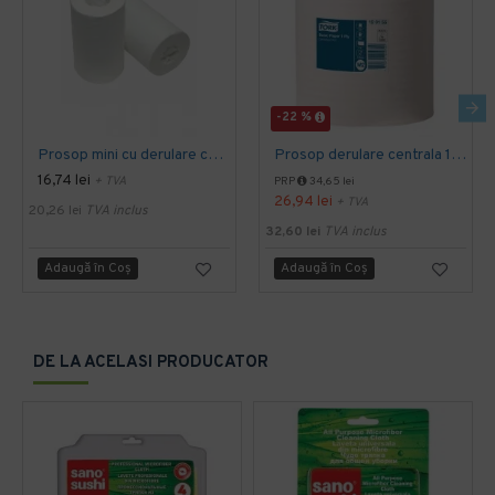
-22 %
Prosop mini cu derulare centrala 1 pliu, 120 m Tork
Prosop derulare centrala 1 pliu, 300 m Tork
16,74 lei
+ TVA
PRP
34,65 lei
26,94 lei
+ TVA
20,26 lei
TVA inclus
32,60 lei
TVA inclus
Adaugă în Coş
Adaugă în Coş
DE LA ACELASI PRODUCATOR