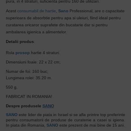
pura, in 4 straturi, suficienta pentru 160 de utilizari.
Acest
consumabil de hartie
,
Sano
Professional, are o capacitate
superioara de absorbtie pentru apa si uleiuri, fiind
ideal pentru
curatarea oricaror suprafete din bucatarie dar si pentru
ambalarea igienica a alimentelor.
Detalii produs
:
Rola
prosop
hartie 4 straturi
Dimensiuni foaie: 22 x 22 cm;
Numar de foi: 160 buc;
Lungimea rolei: 35.20 m.
550 g,
FABRICAT IN ROMANIA!
Despre produsele
SANO
SANO
este lider de piata in Israel si se afla printre top preferinte
pentru consumatorii de produse de curatenie a casei si igiena.
In piata din Romania,
SANO
este prezent de mai bine de 15 ani.