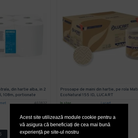
ala, din hartie alba, in 2
Prosoape de maini din hartie, pe rola Mati
l, 108m, portionate
EcoNatural 155 ID, LUCART
rnet
403832
In stoc
Lucart
35,86 lei
+ TVA
Acest site utilizează module cookie pentru a
43,39 lei
TVA inclus
vă asigura că beneficiați de cea mai bună
experiență pe site-ul nostru
Ş
ADAUGĂ ÎN COŞ