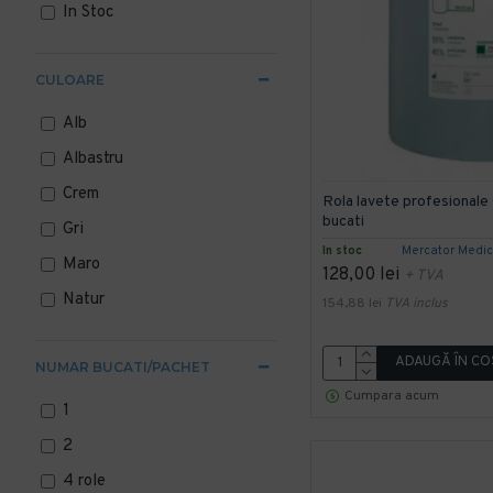
In Stoc
CULOARE
Alb
Albastru
Crem
Rola lavete profesionale
bucati
Gri
In stoc
Mercator Medic
Maro
128,00 lei
+ TVA
Natur
154,88 lei
TVA inclus
ADAUGĂ ÎN CO
NUMAR BUCATI/PACHET
Cumpara acum
1
2
4 role