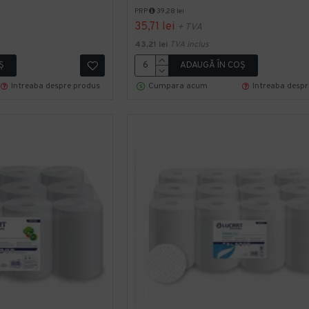
PRP
39,28 lei
35,71 lei
+ TVA
43,21 lei
TVA inclus
Ş
ADAUGĂ ÎN COŞ
Intreaba despre produs
Cumpara acum
Intreaba desp