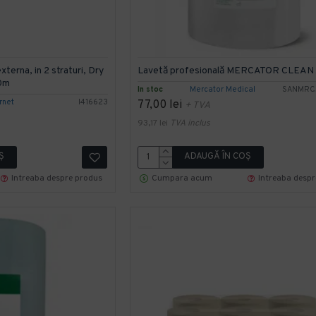
terna, in 2 straturi, Dry
Lavetă profesională MERCATOR CLEAN 
00m
In stoc
Mercator Medical
SANMRC.
rnet
I416623
77,00 lei
+ TVA
93,17 lei
TVA inclus
Ş
ADAUGĂ ÎN COŞ
Intreaba despre produs
Cumpara acum
Intreaba desp