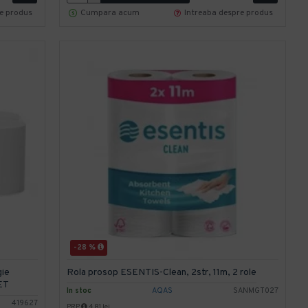
re produs
Cumpara acum
Intreaba despre produs
-28 %
gie
Rola prosop ESENTIS-Clean, 2str, 11m, 2 role
ET
In stoc
AQAS
SANMGT027
419627
PRP
4,81 lei