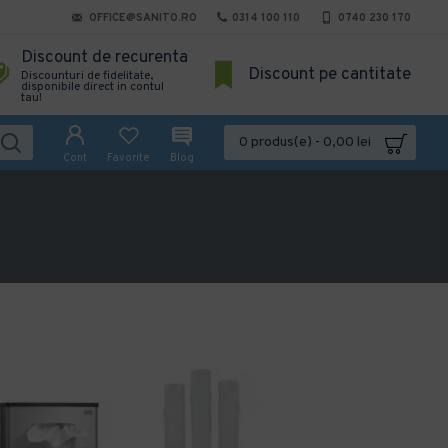
OFFICE@SANITO.RO
0314 100 110
0740 230 170
Discount de recurenta
Discount pe cantitate
Discounturi de fidelitate,
disponibile direct in contul
tau!
0 produs(e) - 0,00 lei
Cont
Favorite
Blog