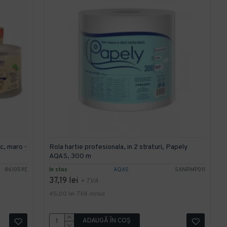
c, maro -
Rola hartie profesionala, in 2 straturi, Papely
AQAS, 300 m
861059E
In stoc
AQAS
SANRMP011
37,19 lei
+ TVA
45,00 lei
TVA inclus
ADAUGĂ ÎN COŞ