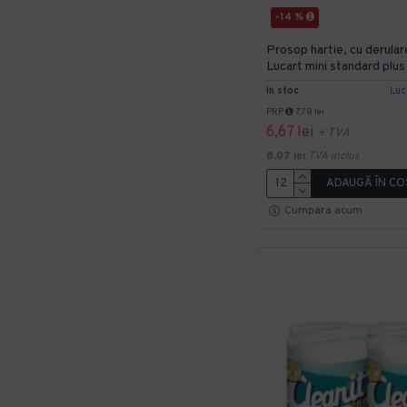
-14 %
Prosop hartie, cu derulare
Lucart mini standard plus
In stoc
Luc
PRP
7,78 lei
6,67 lei
+ TVA
8,07 lei
TVA inclus
ADAUGĂ ÎN CO
Cumpara acum