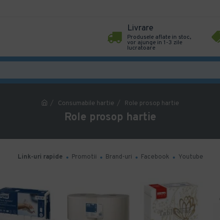
Livrare
Produsele aflate in stoc,
vor ajunge in 1-3 zile
lucratoare
Consumabile hartie
Role prosop hartie
Role prosop hartie
Link-uri rapide
Promotii
Brand-uri
Facebook
Youtube