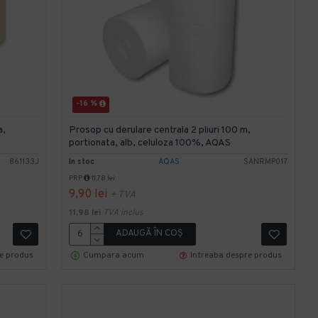
-16 %
a,
Prosop cu derulare centrala 2 pliuri 100 m,
portionata, alb, celuloza 100%, AQAS
861133J
In stoc
AQAS
SANRMP017
PRP
11,78 lei
9,90 lei
+ TVA
11,98 lei
TVA inclus
ADAUGĂ ÎN COŞ
re produs
Cumpara acum
Intreaba despre produs