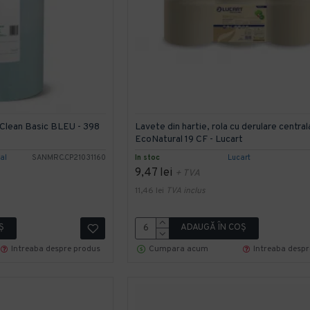
 Clean Basic BLEU - 398
Lavete din hartie, rola cu derulare central
EcoNatural 19 CF - Lucart
al
SANMRC.CP21031160
In stoc
Lucart
9,47 lei
+ TVA
11,46 lei
TVA inclus
Ş
ADAUGĂ ÎN COŞ
Intreaba despre produs
Cumpara acum
Intreaba desp