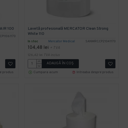
AIR 100
Lavetă profesională MERCATOR Clean Strong
White 110
CP11061170
In stoc
Mercator Medical
SANMRC.CP21041170
104,48 lei
+ TVA
126,42 lei
TVA inclus
ADAUGĂ ÎN COŞ
re produs
Cumpara acum
Intreaba despre produs