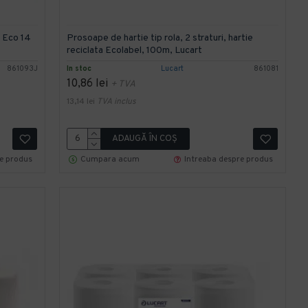
t Eco 14
Prosoape de hartie tip rola, 2 straturi, hartie
reciclata Ecolabel, 100m, Lucart
861093J
In stoc
Lucart
861081
10,86 lei
+ TVA
13,14 lei
TVA inclus
ADAUGĂ ÎN COŞ
re produs
Cumpara acum
Intreaba despre produs