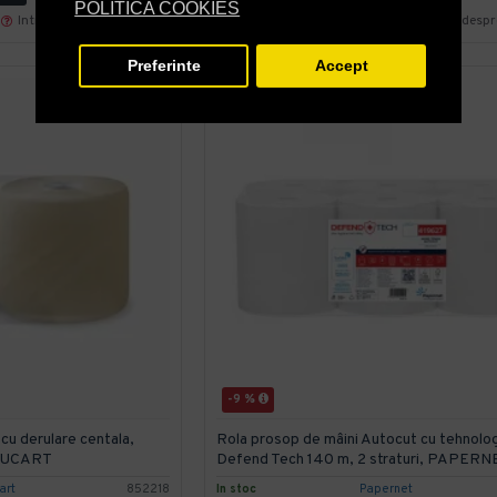
POLITICA COOKIES
Intreaba despre produs
Cumpara acum
Intreaba desp
Preferinte
Accept
-9 %
 cu derulare centala,
Rola prosop de mâini Autocut cu tehnolo
 LUCART
Defend Tech 140 m, 2 straturi, PAPERN
art
852218
In stoc
Papernet