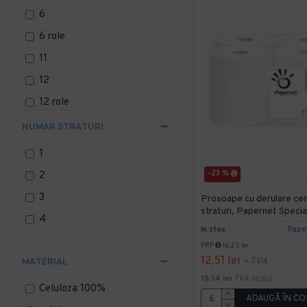
6
6 role
11
12
12 role
1333
NUMAR STRATURI
1
-23 %
2
3
Prosoape cu derulare centr
straturi, Papernet Specia
4
In stoc
Pape
PRP
16,25 lei
12,51 lei
+ TVA
MATERIAL
15,14 lei
TVA inclus
Celuloza 100%
ADAUGĂ ÎN CO