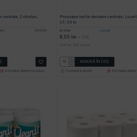
 centrala, 2 straturi,
Prosoape hartie derulare centrala, Lucar
CF, 55 m
art
861080
In stoc
Lucart
8,05 lei
+ TVA
9,74 lei
TVA inclus
Ş
ADAUGĂ ÎN COŞ
Intreaba despre produs
Cumpara acum
Intreaba desp