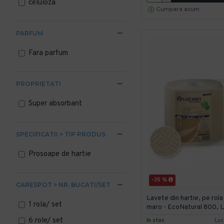
celuloza
Cumpara acum
PARFUM
Fara parfum
PROPRIETATI
Super absorbant
SPECIFICATII > TIP PRODUS
Prosoape de hartie
-35 %
CARESPOT > NR. BUCATI/SET
Lavete din hartie, pe rola
1 rola/ set
maro - EcoNatural 800,
6 role/ set
In stoc
Luc