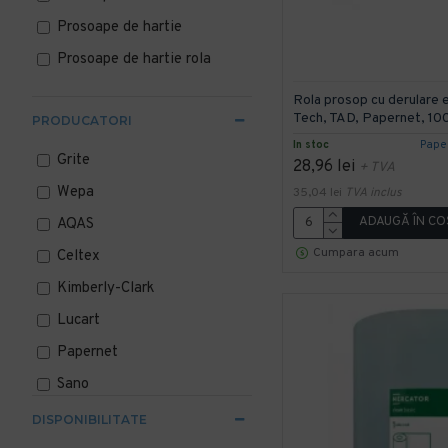
Prosoape de hartie
Prosoape de hartie rola
Rola prosop cu derulare ex
Tech, TAD, Papernet, 1
PRODUCATORI
In stoc
Pape
Grite
28,96 lei
+ TVA
Wepa
35,04 lei
TVA inclus
ADAUGĂ ÎN CO
AQAS
Cumpara acum
Celtex
Kimberly-Clark
Lucart
Papernet
Sano
Tork
DISPONIBILITATE