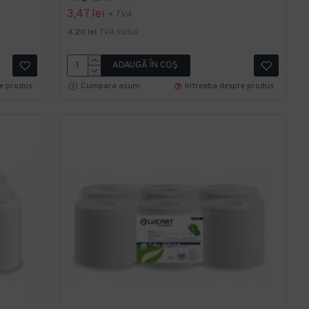
3,47 lei
+ TVA
4,20 lei
TVA inclus
ADAUGĂ ÎN COŞ
re produs
Cumpara acum
Intreaba despre produs