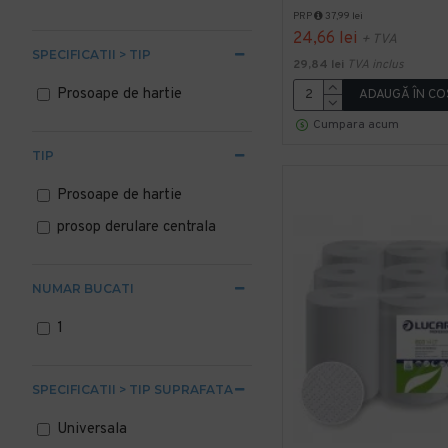
PRP
37,99 lei
24,66 lei
+ TVA
SPECIFICATII > TIP
29,84 lei
TVA inclus
Prosoape de hartie
ADAUGĂ ÎN CO
Cumpara acum
TIP
Prosoape de hartie
prosop derulare centrala
NUMAR BUCATI
1
SPECIFICATII > TIP SUPRAFATA
Universala