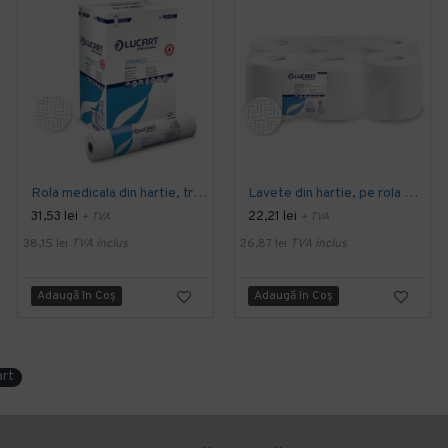
Rola medicala din hartie, tratata antimicrobian, alba - Strong 80 Joint, LUCART
Lavete din hartie, pe rola cu derulare centrala, albe - Strong 150 Joint, LUCART, portionate
31,53 lei
22,21 lei
+ TVA
+ TVA
38,15 lei
TVA inclus
26,87 lei
TVA inclus
Adaugă în Coş
Adaugă în Coş
art