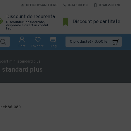
OFFICE@SANITO.RO
0314 100 110
0740 230 170
Discount de recurenta
Discount pe cantitate
Discounturi de fidelitate,
disponibile direct in contul
tau!
0 produs(e) - 0,00 lei
Cont
Favorite
Blog
Lucart mini standard plus
i standard plus
del:
861080