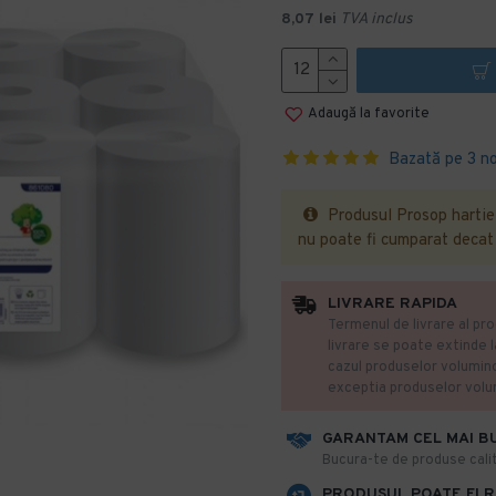
8,07 lei
TVA inclus
Adaugă la favorite
Bazată pe 3 no
Produsul Prosop hartie, 
nu poate fi cumparat decat 
LIVRARE RAPIDA
Termenul de livrare al pro
livrare se poate extinde 
cazul produselor volumin
exceptia produselor vol
GARANTAM CEL MAI B
​Bucura-te de produse calit
PRODUSUL POATE FI 