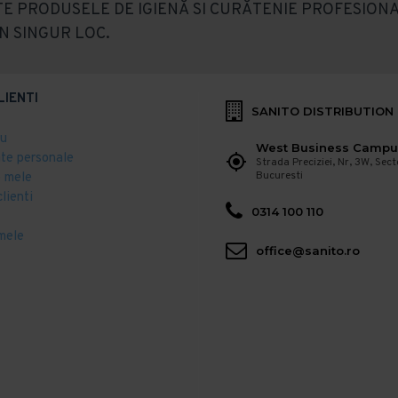
E PRODUSELE DE IGIENĂ SI CURĂTENIE PROFESIONA
N SINGUR LOC.
LIENTI
SANITO DISTRIBUTION
eu
West Business Campu
ate personale
Strada Preciziei, Nr, 3W, Sect
Bucuresti
 mele
clienti
0314 100 110
mele
office@sanito.ro