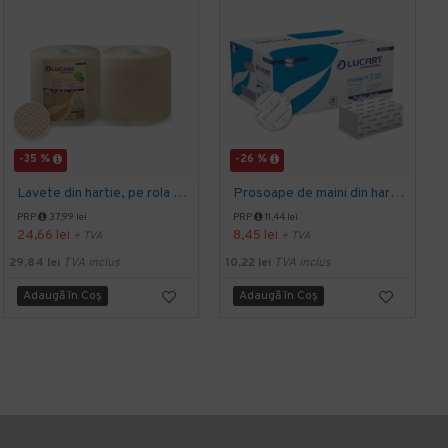
-35 %
-26 %
Lavete din hartie, pe rola cu derulare centala, maro - EcoNatural 800, LUCART
Prosoape de maini din hartie, pliate in V, albe - Strong V2.25, LUCART
PRP
37,99 lei
PRP
11,44 lei
24,66 lei
8,45 lei
+ TVA
+ TVA
4
29,84 lei
TVA inclus
10,22 lei
TVA inclus
Adaugă în Coş
Adaugă în Coş