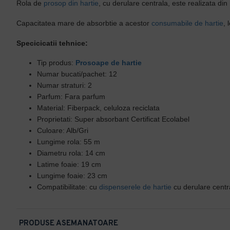
Rola de
prosop din hartie
, cu derulare centrala, este realizata din 
Capacitatea mare de absorbtie a acestor
consumabile de hartie
, 
Specicicatii tehnice:
Tip produs:
Prosoape de hartie
Numar bucati/pachet: 12
Numar straturi: 2
Parfum: Fara parfum
Material: Fiberpack, celuloza reciclata
Proprietati: Super absorbant Certificat Ecolabel
Culoare: Alb/Gri
Lungime rola: 55 m
Diametru rola: 14 cm
Latime foaie: 19 cm
Lungime foaie: 23 cm
Compatibilitate: cu
dispenserele de hartie
cu derulare centr
PRODUSE ASEMANATOARE