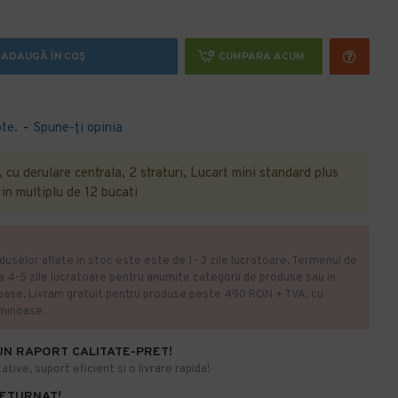
ADAUGĂ ÎN COŞ
CUMPARA ACUM
te.
-
Spune-ţi opinia
cu derulare centrala, 2 straturi, Lucart mini standard plus
in multiplu de 12 bucati
duselor aflate in stoc este este de 1- 3 zile lucratoare. Termenul de
la 4-5 zile lucratoare pentru anumite categorii de produse sau in
oase. Livram gratuit pentru produse peste 490 RON + TVA, cu
uminoase.
UN RAPORT CALITATE-PRET!
ative, suport eficient si o livrare rapida!
RETURNAT!