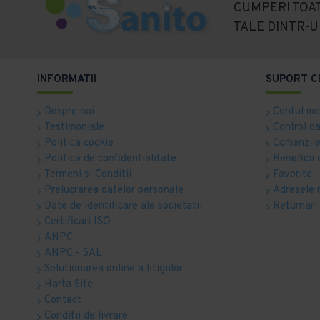
CUMPERI TOAT
TALE DINTR-U
INFORMATII
SUPORT C
Despre noi
Contul m
Testimoniale
Control d
Politica cookie
Comenzile
Politica de confidentialitate
Beneficii 
Termeni si Conditii
Favorite
Prelucrarea datelor personale
Adresele 
Date de identificare ale societatii
Returnari
Certificari ISO
ANPC
ANPC - SAL
Solutionarea online a litigiilor
Harta Site
Contact
Conditii de livrare