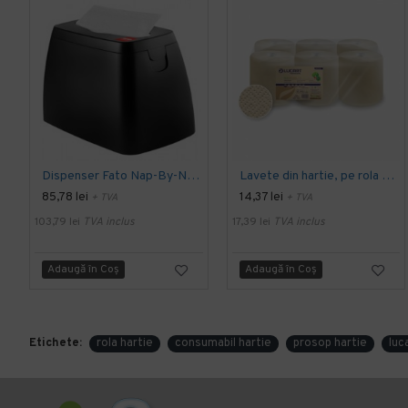
Dispenser Fato Nap-By-Nap Table, Lucart
Lavete din hartie, pe rola cu derulare centrala, maro - EcoNatural 135 Joint, LUCART
85,78 lei
14,37 lei
+ TVA
+ TVA
103,79 lei
TVA inclus
17,39 lei
TVA inclus
Adaugă în Coş
Adaugă în Coş
Etichete:
rola hartie
consumabil hartie
prosop hartie
luc