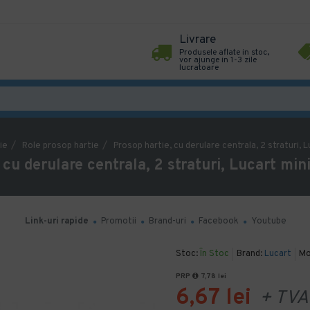
Livrare
Produsele aflate in stoc,
vor ajunge in 1-3 zile
lucratoare
ie
Role prosop hartie
Prosop hartie, cu derulare centrala, 2 straturi, 
 cu derulare centrala, 2 straturi, Lucart min
Link-uri rapide
Promotii
Brand-uri
Facebook
Youtube
Stoc:
În Stoc
Brand:
Lucart
Mo
PRP
7,78 lei
6,67 lei
+ TVA