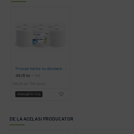
Prosop hartie cu derulare centrala Multiuse, 78.8 m/ rola, 6 buc/bax, Lucart
48,18 lei
+ TVA
58,30 lei
TVA inclus
Adaugă în Coş
DE LA ACELASI PRODUCATOR