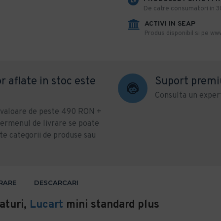
De catre consumatori in 30 
ACTIVI IN SEAP
Produs disponibil si pe www
r aflate in stoc este
Suport prem
Consulta un expert
u valoare de peste 490 RON +
ermenul de livrare se poate
te categorii de produse sau
VRARE
DESCARCARI
raturi,
Lucart
mini standard plus