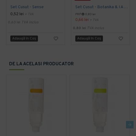
Set Cusut - Sense
Set Cusut - Botanika & I Am You
0,52 lei
+ TVA
PRP
0,83 lei
0,66 lei
+ TVA
0,63 lei
TVA inclus
0,80 lei
TVA inclus
Adaugă în Coş
Adaugă în Coş
DE LA ACELASI PRODUCATOR