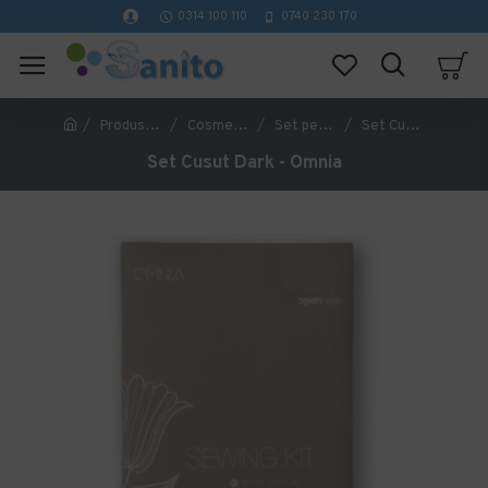
0314 100 110
0740 230 170
Produse Hoteliere
Cosmetice Hoteliere
Set pentru cusut
Set Cusut Dark - Omnia
Set Cusut Dark - Omnia