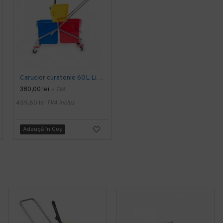
-21 %
Carucior curatenie 60L Limpio
Carucior curatenie din plastic 36 L Limpio
380,00 lei
+ TVA
PRP
380,00 lei
301,00 lei
+ TVA
459,80 lei
TVA inclus
364,21 lei
TVA inclus
Adaugă în Coş
Adaugă în Coş