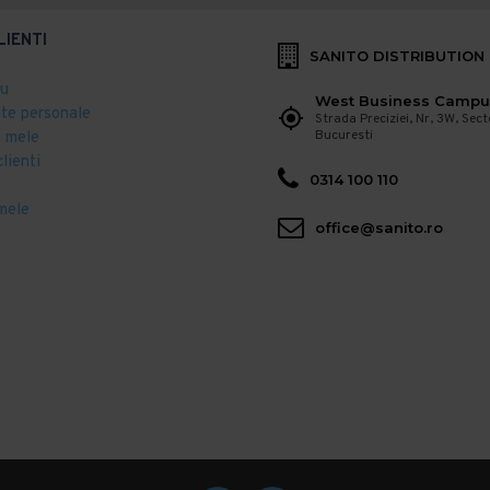
LIENTI
SANITO DISTRIBUTION
eu
West Business Campu
ate personale
Strada Preciziei, Nr, 3W, Sect
Bucuresti
 mele
clienti
0314 100 110
mele
office@sanito.ro