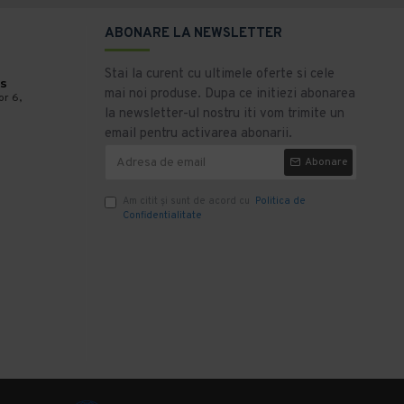
ABONARE LA NEWSLETTER
Stai la curent cu ultimele oferte si cele
s
mai noi produse. Dupa ce initiezi abonarea
or 6,
la newsletter-ul nostru iti vom trimite un
email pentru activarea abonarii.
Abonare
Am citit şi sunt de acord cu
Politica de
Confidentialitate