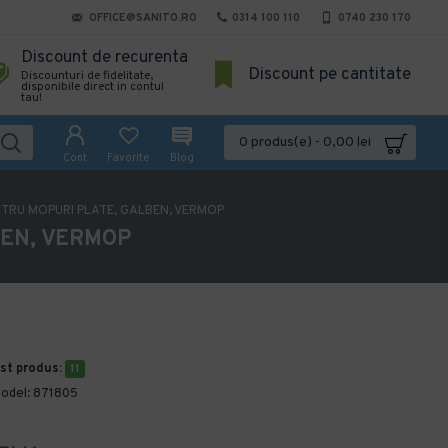
OFFICE@SANITO.RO
0314 100 110
0740 230 170
Discount de recurenta
Discount pe cantitate
Discounturi de fidelitate,
disponibile direct in contul
tau!
0 produs(e) - 0,00 lei
Cont
Favorite
Blog
TRU MOPURI PLATE, GALBEN, VERMOP
BEN, VERMOP
est produs:
11
odel:
871805