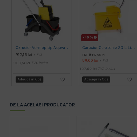
-40 %
Carucior Vermop tip Aquva, 2*17L cu storcator
Carucior Curatenie 20 L Limpio, 3.0 kg, 46x27x29cm
912,18 lei
+ TVA
PRP
147,50 lei
89,00 lei
+ TVA
1.103,74 lei
TVA inclus
107,69 lei
TVA inclus
Adaugă în Coş
Adaugă în Coş
DE LA ACELASI PRODUCATOR