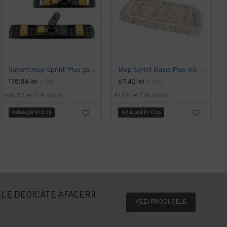
Suport mop Sprint Plus galben 40 cm Vermop
Mop Sprint Basic Plus 40 cm, Vermop
138,84 lei
67,42 lei
+ TVA
+ TVA
168,00 lei
TVA inclus
81,58 lei
TVA inclus
4
Adaugă în Coş
Adaugă în Coş
LE DEDICATE AFACERII
VEZI PRODUSELE