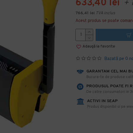
633,40 lei
+ 
766,41 lei
TVA inclus
Acest produs se poate coman
Adaugă la favorite
Bazată pe 0 n
GARANTAM CEL MAI B
​Bucura-te de produse calit
PRODUSUL POATE FI 
De catre consumatori in 30 
ACTIVI IN SEAP
Produs disponibil si pe www