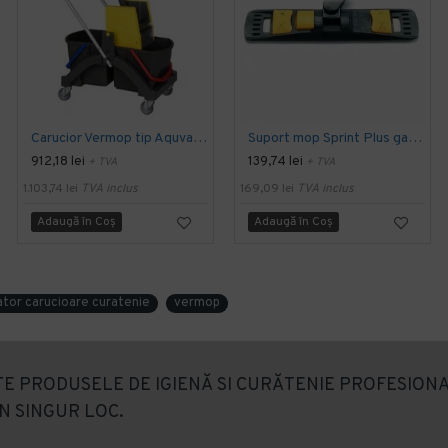
Carucior Vermop tip Aquva, 2*17L cu storcator
Suport mop Sprint Plus galben 50 cm Vermop
912,18 lei
139,74 lei
+ TVA
+ TVA
1.103,74 lei
TVA inclus
169,09 lei
TVA inclus
Adaugă în Coş
Adaugă în Coş
ator carucioare curatenie
vermop
E PRODUSELE DE IGIENĂ SI CURĂTENIE PROFESIONA
N SINGUR LOC.