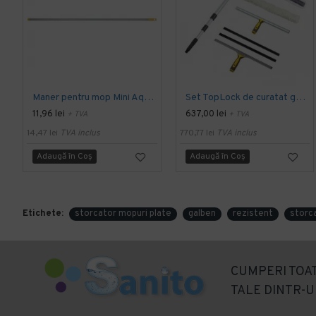
Maner pentru mop Mini Aquva tip spaghetti, gri, 205 grame, Vermop
Set TopLock de curatat geamuri, 35cm, Vermop
11,96 lei
637,00 lei
+ TVA
+ TVA
14,47 lei
TVA inclus
770,77 lei
TVA inclus
Adaugă în Coş
Adaugă în Coş
Etichete:
storcator mopuri plate
galben
rezistent
storc
CUMPERI TOAT
TALE DINTR-U