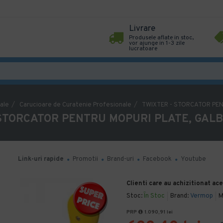
Livrare
Produsele aflate in stoc,
vor ajunge in 1-3 zile
lucratoare
ale
Carucioare de Curatenie Profesionale
TWIXTER - STORCATOR PEN
STORCATOR PENTRU MOPURI PLATE, GAL
Link-uri rapide
Promotii
Brand-uri
Facebook
Youtube
Clienti care au achizitionat ac
Stoc:
În Stoc
Brand:
Vermop
M
PRP
1.090,91 lei