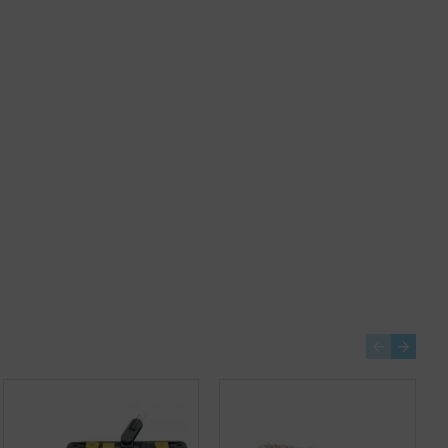
-20 %
Carucior curatenie 35L Limpio
Carucior Vermop tip Aquva 1x17L
759,50 lei
+ TVA
PRP
568,75 lei
455,00 lei
+ TVA
919,00 lei
TVA inclus
550,55 lei
TVA inclus
Adaugă în Coş
Adaugă în Coş