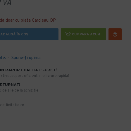
TVA
da doar cu plata Card sau OP
ADAUGĂ ÎN COŞ
CUMPARA ACUM
ote.
-
Spune-ţi opinia
UN RAPORT CALITATE-PRET!
ative, suport eficient si o livrare rapida!
RETURNAT!
de zile de la achizitie
.e-licitatie.ro