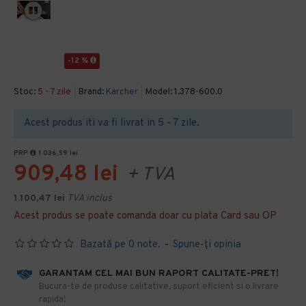
-12 %
Stoc:
5 - 7 zile
Brand:
Kärcher
Model:
1.378-600.0
Acest produs iti va fi livrat in 5 - 7 zile.
PRP
1.036,59 lei
909,48 lei
+ TVA
1.100,47 lei
TVA inclus
Acest produs se poate comanda doar cu plata Card sau OP
Bazată pe 0 note.
-
Spune-ţi opinia
GARANTAM CEL MAI BUN RAPORT CALITATE-PRET!
​Bucura-te de produse calitative, suport eficient si o livrare
rapida!