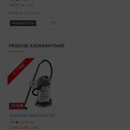
PRP
117,46 lei
93,97 lei
+ TVA
113,70 lei
TVA inclus
Adaugă în Coş
PRODUSE ASEMANATOARE
5 - 7 ZILE
-12 %
Aspirator umed-uscat NT 38/1 Me Classic Edition, Kärcher
PRP
1.327,87 lei
1.165,03 lei
+ TVA