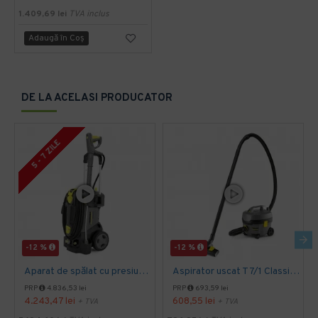
1.409,69 lei
TVA inclus
Adaugă în Coş
DE LA ACELASI PRODUCATOR
5 - 7 ZILE
-12 %
-12 %
Aparat de spălat cu presiune HD 5/15 C Plus, Kärcher
Aspirator uscat T 7/1 Classic, Kärcher
PRP
4.836,53 lei
PRP
693,59 lei
4.243,47 lei
608,55 lei
+ TVA
+ TVA