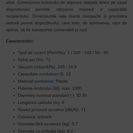
efort. Conexiunea furtunului de aspirare atașată direct pe capul
dispozitivului permite utilizarea maximă a capacității
recipientului. Dimensiunile sale foarte compacte și greutatea
redusă permit dispozitivului, care este, de asemenea, ușor de
operat, să fie transportat convenabil și ușor.
Caracteristici:
Tipul de curent (Ph/V/Hz): 1 / 220 - 240 / 50 - 60
Debit aer (l/s): 72
Vacuum (mbar/kPa): 249 / 24,9
Capacitate
container
(l): 22
Material
container
: Plastic
Puterea motorului (W): max. 1300
Diametru nominal standard ( ): ID 35
Lungimea cablului (m): 6
Nivelul presiunii acustice (dB(A)): 71
Culoarea: antracit
Greutate fără accesorii (kg): 5,7
Greutate cu ambalaj (kg): 8,2