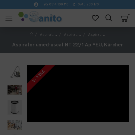
0314 100 110
0740 230 170
Aspiratoare profesionale si masini de curatat pardoseli
Aspiratoare Profesionale de lichid si praf
Aspirator umed-uscat NT 22/1 Ap *EU, Kärcher
Aspirator umed-uscat NT 22/1 Ap *EU, Kärcher
5 - 7 ZILE