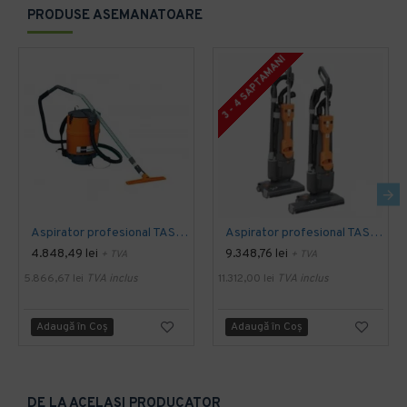
PRODUSE ASEMANATOARE
3 - 4 SAPTAMANI
Aspirator profesional TASKI dorsalino EURO, 900 W, TASKI
Aspirator profesional TASKI jet 38 Euro, 900 W, TASKI
4.848,49 lei
9.348,76 lei
+ TVA
+ TVA
5.866,67 lei
TVA inclus
11.312,00 lei
TVA inclus
Adaugă în Coş
Adaugă în Coş
DE LA ACELASI PRODUCATOR