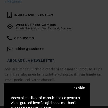
Returnari
SANITO DISTRIBUTION
West Business Campus
Strada Preciziei, Nr, 3W, Sector 6, Bucuresti
0314 100 110
office@sanito.ro
ABONARE LA NEWSLETTER
Stai la curent cu ultimele oferte si cele mai noi produse. Dupa
ce initiezi abonarea la newsletter-ul nostru iti vom trimite un
email pentru activarea abonarii.
Abonare
Inchide
Acest site utilizează module cookie pentru a
Am citit şi sunt de acord cu
Politica de Confidentialitate
vă asigura că beneficiați de cea mai bună
experiență pe site-ul nostru