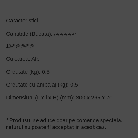
Caracteristici:
Cantitate (Bucată):
@@@@@7
10@@@@@
Culoarea:
Alb
Greutate (kg):
0,5
Greutate cu ambalaj (kg):
0,5
Dimensiuni (L x l x H) (mm):
300 x 265 x 70.
*Produsul se aduce doar pe comanda speciala,
returul nu poate fi acceptat in acest caz.