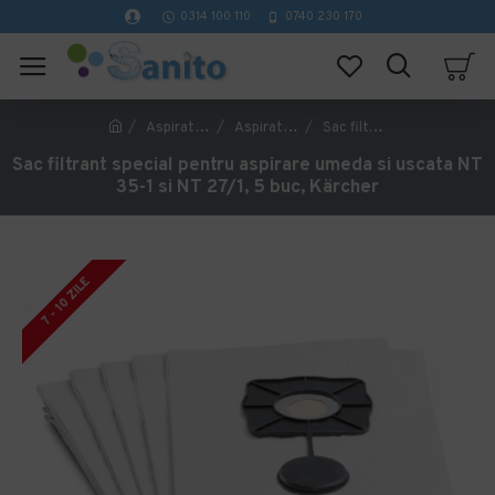
0314 100 110
0740 230 170
Aspiratoare profesionale si masini de curatat pardoseli
Aspiratoare Profesionale de lichid si praf
Sac filtrant special pentru aspirare umeda si uscata NT 35-1 si NT 27/1, 5 buc, Kärcher
Sac filtrant special pentru aspirare umeda si uscata NT
35-1 si NT 27/1, 5 buc, Kärcher
7 - 10 ZILE