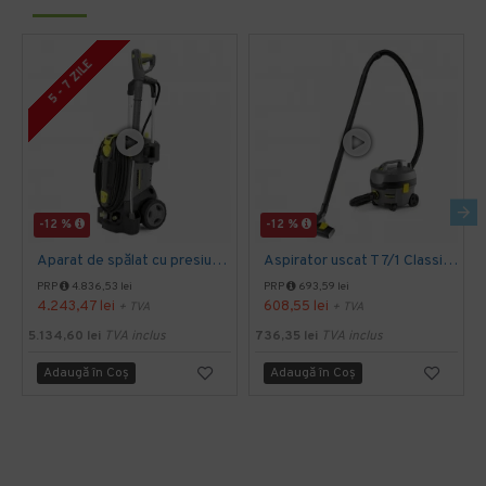
5 - 7 ZILE
-12 %
-12 %
Aparat de spălat cu presiune HD 5/15 C Plus, Kärcher
Aspirator uscat T 7/1 Classic, Kärcher
PRP
4.836,53 lei
PRP
693,59 lei
4.243,47 lei
608,55 lei
+ TVA
+ TVA
5.134,60 lei
TVA inclus
736,35 lei
TVA inclus
Adaugă în Coş
Adaugă în Coş