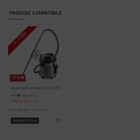
PRODUSE COMPATIBILE
5 - 7 ZILE
-11 %
Aspirator umed-uscat NT 27/1, Kärcher
PRP
1.332,56 lei
1.183,11 lei
+ TVA
1.431,56 lei
TVA inclus
Adaugă în Coş