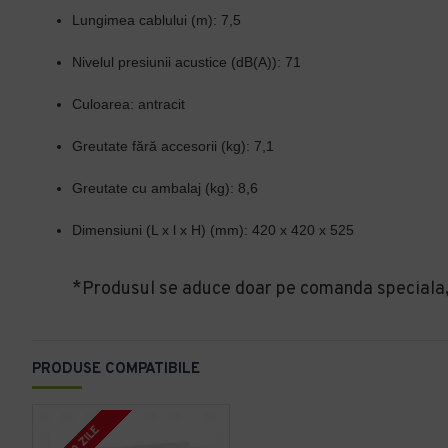
Lungimea cablului (m):
7,5
Nivelul presiunii acustice (dB(A)):
71
Culoarea:
antracit
Greutate fără accesorii (kg):
7,1
Greutate cu ambalaj (kg):
8,6
Dimensiuni (L x l x H) (mm):
420 x 420 x 525
*Produsul se aduce doar pe comanda speciala, r
PRODUSE COMPATIBILE