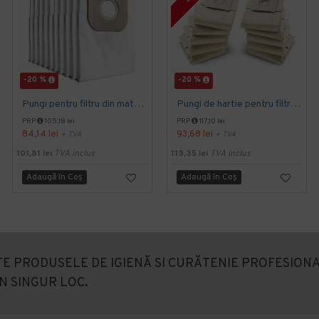
-20 %
-20 %
Pungi pentru filtru din material textil, 10 Bucati, T 7/1 Classic, T 8/1, T 11/1 Classic, Kärcher
Pungi de hartie pentru filtru 10 bucati, T 7/1, T 9/1, T 10/1, Kärcher
PRP
105,18 lei
PRP
117,10 lei
84,14 lei
93,68 lei
+ TVA
+ TVA
101,81 lei
TVA inclus
113,35 lei
TVA inclus
Adaugă în Coş
Adaugă în Coş
E PRODUSELE DE IGIENĂ SI CURĂTENIE PROFESIONA
N SINGUR LOC.