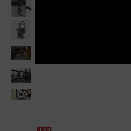
-11 %