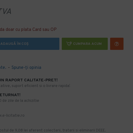
TVA
da doar cu plata Card sau OP
ADAUGĂ ÎN COŞ
CUMPARA ACUM
ote.
-
Spune-ţi opinia
UN RAPORT CALITATE-PRET!
ative, suport eficient si o livrare rapida!
RETURNAT!
de zile de la achizitie
.e-licitatie.ro
stul de 9,08 lei aferent colectarii, tratarii si eliminarii DEEE.