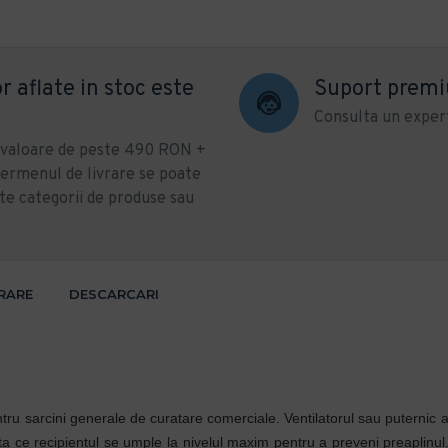
r aflate in stoc este
Suport prem
Consulta un expert
u valoare de peste 490 RON +
ermenul de livrare se poate
te categorii de produse sau
VRARE
DESCARCARI
ru sarcini generale de curatare comerciale. Ventilatorul sau puternic asi
ta ce recipientul se umple la nivelul maxim pentru a preveni preaplinu