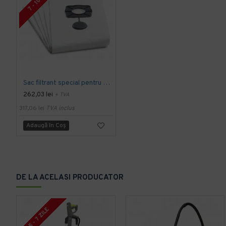
7 - 10 ZILE
Sac filtrant special pentru aspirare umeda si uscata NT 35-1 si NT 27/1, 5 buc, Kärcher
262,03 lei
+ TVA
317,06 lei
TVA inclus
Adaugă în Coş
DE LA ACELASI PRODUCATOR
5 - 7 ZILE