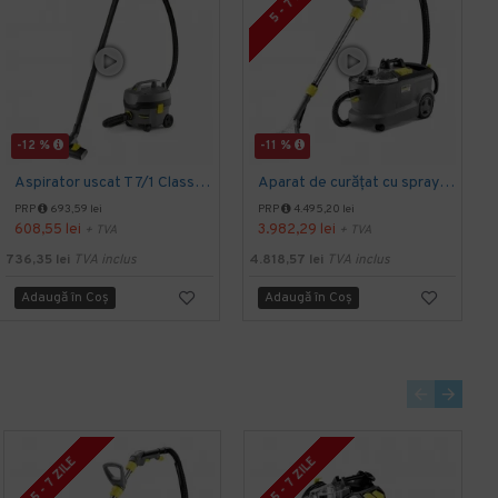
5 - 7 ZILE
-12 %
-11 %
Aspirator uscat T 7/1 Classic, Kärcher
Aparat de curățat cu spray-extracție Puzzi 10/1, Kärcher
PRP
693,59 lei
PRP
4.495,20 lei
608,55 lei
3.982,29 lei
+ TVA
+ TVA
736,35 lei
TVA inclus
4.818,57 lei
TVA inclus
1
Adaugă în Coş
Adaugă în Coş
5 - 7 ZILE
5 - 7 ZILE