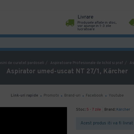
Livrare
Produsele aflate in stoc,
vor ajunge in 1-3 zile
lucratoare
sini de curatat pardoseli
Aspiratoare Profesionale de lichid si praf
As
Aspirator umed-uscat NT 27/1, Kärcher
Link-uri rapide
Promotii
Brand-uri
Facebook
Youtube
Stoc:
5 - 7 zile
Brand:
Kärcher
Acest produs iti va fi livrat 