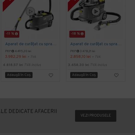
-11 %
-18 %
Aparat de curățat cu spray-extracție Puzzi 10/1, Kärcher
Aparat de curățat cu spray-extracție Puzzi 8/1, Kärcher
PRP
4.495,20 lei
PRP
3.478,21 lei
3.982,29 lei
2.858,10 lei
+ TVA
+ TVA
4.818,57 lei
TVA inclus
3.458,30 lei
TVA inclus
1
Adaugă în Coş
Adaugă în Coş
LE DEDICATE AFACERII
VEZI PRODUSELE