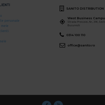
LIENTI
SANITO DISTRIBUTION
eu
West Business Campu
ate personale
Strada Preciziei, Nr, 3W, Sect
Bucuresti
 mele
clienti
0314 100 110
mele
office@sanito.ro