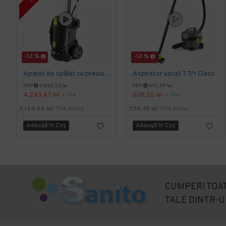
-12 %
-12 %
Aparat de spălat cu presiune HD 5/15 C Plus, Kärcher
Aspirator uscat T 7/1 Classic, Kärcher
PRP
4.836,53 lei
PRP
693,59 lei
4.243,47 lei
608,55 lei
+ TVA
+ TVA
5.134,60 lei
TVA inclus
736,35 lei
TVA inclus
Adaugă în Coş
Adaugă în Coş
CUMPERI TOAT
TALE DINTR-U