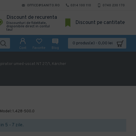
OFFICE@SANITO.RO
0314 100 110
0740 230 170
Discount de recurenta
Discount pe cantitate
Discounturi de fidelitate,
disponibile direct in contul
tau!
0 produs(e) - 0,00 lei
Cont
Favorite
Blog
pirator umed-uscat NT 27/1, Kärcher
Model:
1.428-500.0
in 5 - 7 zile.