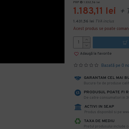
PRP
1.332,56 lei
1.183,11 lei
+ 
1.431,56 lei
TVA inclus
Acest produs se poate coman
Adaugă la favorite
Bazată pe 0 n
GARANTAM CEL MAI B
​Bucura-te de produse calit
PRODUSUL POATE FI 
De catre consumatori in 30 
ACTIVI IN SEAP
Produs disponibil si pe www
TAXA DE MEDIU
Pretul produsului include co