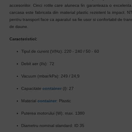
accesoriilor. Cinci rotile care aluneca lin garanteaza o excelenta
carcasa este fabricata din material plastic rezistent la impact. 
pentru transport face ca aparatul sa fie usor si confortabil de tran
de daune.
Caracteristici:
Tipul de curent (V/Hz):
220 - 240 / 50 - 60
Debit aer (l/s):
72
Vacuum (mbar/kPa):
249 / 24,9
Capacitate
container
(l):
27
Material
container
:
Plastic
Puterea motorului (W):
max. 1380
Diametru nominal standard:
ID 35