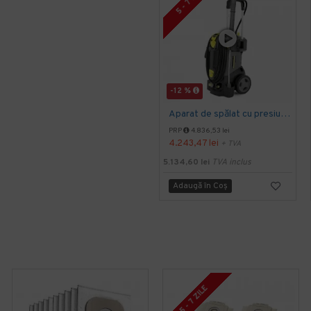
5 - 7 ZILE
-12 %
Aparat de spălat cu presiune HD 5/15 C Plus, Kärcher
PRP
4.836,53 lei
4.243,47 lei
+ TVA
5.134,60 lei
TVA inclus
Adaugă în Coş
5 - 7 ZILE