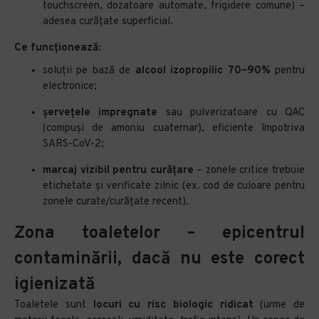
touchscreen, dozatoare automate, frigidere comune) –
adesea curățate superficial.
Ce funcționează
:
soluții pe bază de
alcool izopropilic 70–90%
pentru
electronice;
șervețele impregnate
sau pulverizatoare cu QAC
(compuși de amoniu cuaternar), eficiente împotriva
SARS-CoV-2;
marcaj vizibil pentru curățare
– zonele critice trebuie
etichetate și verificate zilnic (ex. cod de culoare pentru
zonele curate/curățate recent).
Zona toaletelor – epicentrul
contaminării, dacă nu este corect
igienizată
Toaletele sunt
locuri cu risc biologic ridicat
(urme de