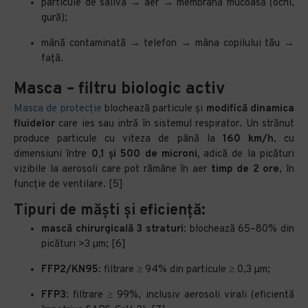
particule de salivă → aer → membrană mucoasă (ochi,
gură);
mână contaminată → telefon → mâna copilului tău →
față.
Masca – filtru biologic activ
Masca de protecție
blochează particule și
modifică dinamica
fluidelor
care ies sau intră în sistemul respirator. Un strănut
produce particule cu viteza de până la
160 km/h
, cu
dimensiuni între
0,1 și 500 de microni,
adică de la picături
vizibile la aerosoli care pot rămâne în aer
timp de 2 ore
, în
funcție de ventilare. [5]
Tipuri de măști și eficiență:
mască chirurgicală 3 straturi
: blochează 65–80% din
picături >3 µm; [6]
FFP2/KN95
: filtrare ≥ 94% din particule ≥ 0,3 µm;
FFP3
: filtrare ≥ 99%, inclusiv aerosoli virali (eficientă