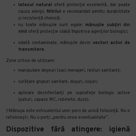
latexul natural
oferă protecție excelentă, dar poate
cauza alergii.
Nitrilul
e recomandat pentru durabilitate
și rezistență chimică;
nu toate mănușile sunt egale:
mănușile subțiri din
vinil
oferă protecție slabă împotriva agenților biologici;
odată contaminate, mănușile devin
vectori activi de
transmitere
.
Zone critice de utilizare:
manipulare deșeuri (saci menajeri, resturi sanitare);
curățare grupuri sanitare, dușuri, coșuri;
aplicare dezinfectanți pe suprafețe biologic active
(paturi, capace WC, robinete, duze).
‼️Mănușa este echivalentul unei perii de unică folosință. Nu o
refolosești. Nu o porți „pentru orice eventualitate”.
Dispozitive fără atingere: igienă