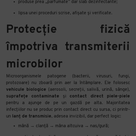
produse prea „parfumate” dar slab dezinfectante;
lipsa unei proceduri scrise, afișate și verificate.
Protecție fizică
împotriva transmiterii
microbilor
Microorganismele patogene (bacterii, virusuri, fungi,
protozoare) nu zboară prin aer la întâmplare. Ele folosesc
vehicule biologice
(aerosoli, secreții, salivă, urină, sânge),
suprafețe contaminate
și
contact direct piele-piele
pentru a ajunge de pe un gazdă pe alta. Majoritatea
infecțiilor nu se produc prin contact direct cu sursa, ci printr-
un
lanț de transmisie
, adesea invizibil, dar perfect logic:
mână → clanță → mâna altcuiva → nas/gură;