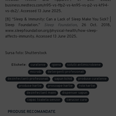
business.medtecs.com/n95-vs-ffp2-vs-kn95-vs-p2-vs-kf94-
vs-ds2/. Accessed 13 June 2025.
‌[8] “Sleep & Immunity: Can a Lack of Sleep Make You Sick? |
Sleep Foundation.”
Sleep Foundation
, 26 Oct. 2018,
www.sleepfoundation.org/physical-health/how-sleep-
affects-immunity. Accessed 13 June 2025.
Sursa foto: Shutterstock
Etichete:
curatenie
igiena
solutii antimicrobiene
microbi
detergenti profesionali
dezinfectanti profesionali
sapun lichid
produse curatenie
produse hartie
prosoape hartie
rola hartie
dezinfectant maini
dispenser sapun
capac toaleta senzor
carucior cura
PRODUSE RECOMANDATE