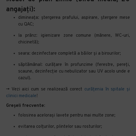
angajați):
dimineața: ștergerea prafului, aspirare, ștergere mese
cu QAC;
la prânz: igienizare zone comune (mânere, WC-uri,
chicinetă);
seara: dezinfectare completă a băilor și a birourilor;
săptămânal: curățare în profunzime (ferestre, pereți,
scaune, dezinfecție cu nebulizator sau UV acolo unde e
cazul).
-> Vezi aici cum se realizează corect
curățenia în spitale și
clinici medicale
!
Greșeli frecvente
:
folosirea acelorași lavete pentru mai multe zone;
evitarea colțurilor, plintelor sau rosturilor;