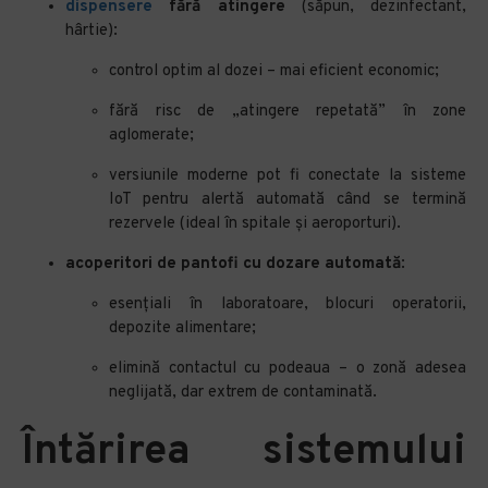
dispensere
fără atingere
(săpun, dezinfectant,
hârtie):
control optim al dozei – mai eficient economic;
fără risc de „atingere repetată” în zone
aglomerate;
versiunile moderne pot fi conectate la sisteme
IoT pentru alertă automată când se termină
rezervele (ideal în spitale și aeroporturi).
acoperitori de pantofi cu dozare automată
:
esențiali în laboratoare, blocuri operatorii,
depozite alimentare;
elimină contactul cu podeaua – o zonă adesea
neglijată, dar extrem de contaminată.
Întărirea sistemului