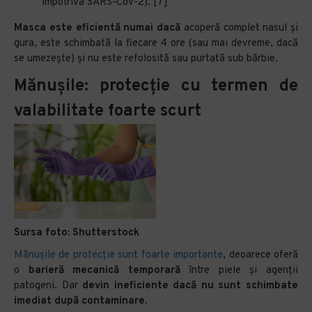
împotriva SARS-CoV-2). [7]
Masca este eficientă numai dacă
acoperă complet nasul și
gura, este schimbată la fiecare 4 ore (sau mai devreme, dacă
se umezește) și nu este refolosită sau purtată sub bărbie.
Mănușile: protecție cu termen de
valabilitate foarte scurt
Sursa foto: Shutterstock
Mănușile de protecție sunt foarte importante
, deoarece oferă
o
barieră mecanică temporară
între piele și agenții
patogeni. Dar
devin ineficiente dacă nu sunt schimbate
imediat după contaminare
.