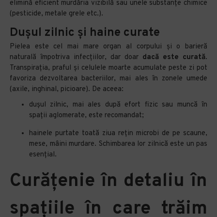
elimină eficient murdăria vizibilă sau unele substanțe chimice
(pesticide, metale grele etc.).
Dușul zilnic și haine curate
Pielea este cel mai mare organ al corpului și o barieră
naturală împotriva infecțiilor, dar doar
dacă este curată
.
Transpirația, praful și celulele moarte acumulate peste zi pot
favoriza dezvoltarea bacteriilor, mai ales în zonele umede
(axile, inghinal, picioare). De aceea:
dușul zilnic, mai ales după efort fizic sau muncă în
spații aglomerate, este recomandat;
hainele purtate toată ziua rețin microbi de pe scaune,
mese, mâini murdare. Schimbarea lor zilnică este un pas
esențial.
Curățenie în detaliu în
spațiile în care trăim