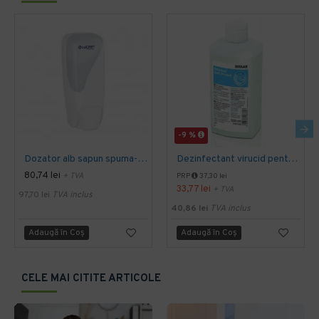
-9 %
Dozator alb sapun spuma- Identity, LUCART, 1000 ml - functioneaza doar cu rezerve Lucart
Dezinfectant virucid pentru maini, Skinman Soft Protect, Ecolab, 500 ml-Aviz biocid
80,74 lei
+ TVA
PRP
37,30 lei
33,77 lei
+ TVA
97,70 lei
TVA inclus
40,86 lei
TVA inclus
Adaugă în Coş
Adaugă în Coş
CELE MAI CITITE ARTICOLE