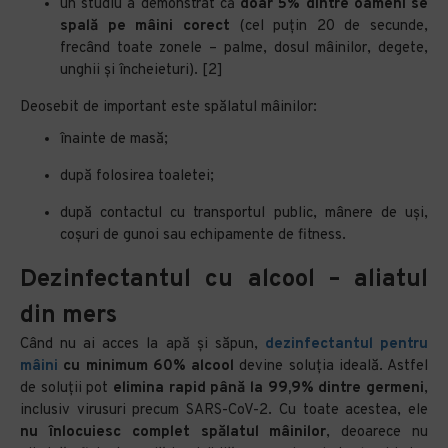
un studiu a demonstrat că
doar 5% dintre oameni se
spală pe mâini corect
(cel puțin 20 de secunde,
frecând toate zonele – palme, dosul mâinilor, degete,
unghii și încheieturi). [2]
Deosebit de important este spălatul mâinilor:
înainte de masă;
după folosirea toaletei;
după contactul cu transportul public, mânere de uși,
coșuri de gunoi sau echipamente de fitness.
Dezinfectantul cu alcool – aliatul
din mers
Când nu ai acces la apă și săpun,
dezinfectantul pentru
mâini
cu minimum 60% alcool
devine soluția ideală. Astfel
de soluții pot
elimina rapid până la 99,9% dintre germeni
,
inclusiv virusuri precum SARS-CoV-2. Cu toate acestea, ele
nu înlocuiesc complet spălatul mâinilor
, deoarece nu