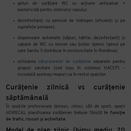
geluri de curățare WC cu acțiune anticalcar +
bactericidă pentru interiorul vasului;
dezinfectanți cu peroxid de hidrogen (eficienți și pe
suprafețe poroase);
dispersoare automate (săpun, hârtie, dezinfectant) și
capace de WC cu senzor sau buton igienic (genul pe
care Sanito îl distribuie în exclusivitate în România);
utilizarea
cărucioarelor de curățenie
separate pentru
grupuri sanitare (cod roșu în sistemul HACCP) –
niciodată aceleași mopuri ca în restul spațiilor.
Curățenie zilnică vs curățenie
săptămânală
În spațiile profesionale (birouri, clinici, săli de sport, spații
HORECA), planificarea curățeniei trebuie făcută
în funcție
de trafic, riscuri și activitate
.
Model de plan zilnic (birou mediu, 20