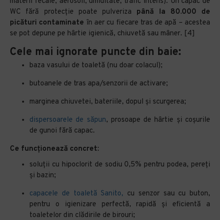
materii fecale, aerosoli, umiditate, trafic intens). Un capac de
WC fără protecție poate pulveriza
până la 80.000 de
picături contaminate
în aer cu fiecare tras de apă – acestea
se pot depune pe hârtie igienică, chiuvetă sau mâner. [4]
Cele mai ignorate puncte din baie:
baza vasului de toaletă (nu doar colacul);
butoanele de tras apa/senzorii de activare;
marginea chiuvetei, bateriile, dopul și scurgerea;
dispersoarele de săpun
, prosoape de hârtie și coșurile
de gunoi fără capac.
Ce funcționează concret
:
soluții cu hipoclorit de sodiu 0,5% pentru podea, pereți
și bazin;
capacele de toaletă Sanito,
cu senzor sau cu buton,
pentru o igienizare perfectă, rapidă și eficientă a
toaletelor din clădirile de birouri;