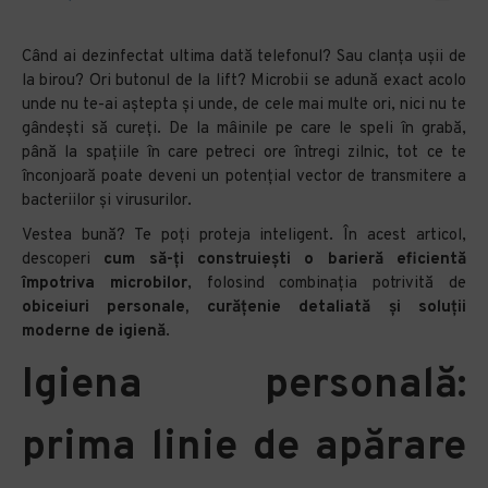
Când ai dezinfectat ultima dată telefonul? Sau clanța ușii de
la birou? Ori butonul de la lift? Microbii se adună exact acolo
unde nu te-ai aștepta și unde, de cele mai multe ori, nici nu te
gândești să cureți. De la mâinile pe care le speli în grabă,
până la spațiile în care petreci ore întregi zilnic, tot ce te
înconjoară poate deveni un potențial vector de transmitere a
bacteriilor și virusurilor.
Vestea bună? Te poți proteja inteligent. În acest articol,
descoperi
cum să-ți construiești o barieră eficientă
împotriva microbilor
, folosind combinația potrivită de
obiceiuri personale, curățenie detaliată și soluții
moderne de igienă
.
Igiena personală:
prima linie de apărare