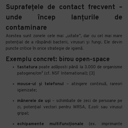
Suprafețele de contact frecvent –
unde încep lanțurile de
contaminare
Acestea sunt zonele cele mai „uitate”, dar cu cel mai mare
potențial de a răspândi bacterii, virusuri și fungi. Ele devin
puncte critice în orice strategie de igienă.
Exemplu concret: birou open-space
tastatura
poate adăposti până la 3.000 de organisme
patogene/cm² (cf. NSF International); [3]
mouse-ul și telefonul
– atingere continuă, rareori
igienizate;
mânerele de uși
– schimbate de zeci de persoane pe
zi, potențial vectori pentru MRSA, E.coli sau virusul
gripal;
echipamente multifuncționale
(ex. imprimante