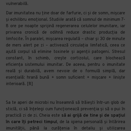
vulnerabilă.
Dar imunitatea nu ține doar de farfurie, ci și de somn, mișcare
și echilibru emoțional. Studiile arată că somnul de minimum 7-
8 ore pe noapte sprijină regenerarea celulelor imunitare, iar
privarea cronică de odihnă reduce drastic producția de
limfocite. În paralel, mișcarea regulată – chiar și 30 de minute
de mers alert pe zi – activează circulația limfatică, ceea ce
ajută corpul să elimine toxinele și agenții patogeni. Stresul
constant, în schimb, crește cortizolul, care blochează
eficiența sistemului imunitar. De aceea, pentru o imunitate
reală și durabilă, avem nevoie de o formulă simplă, dar
esențială: hrană bună + somn suficient + mișcare + liniște
interioară. [8]
Sa te aperi de microbi nu înseamnă să trăiești într-un glob de
sticlă, ci să înțelegi cum funcționează prevenția și să o pui în
practică zi de zi. Cheia este
să ai grijă de tine și de spațiul
în care îți petreci timpul,
de la igiena personală și întărirea
imunității, până la curățenia în detaliu și utilizarea