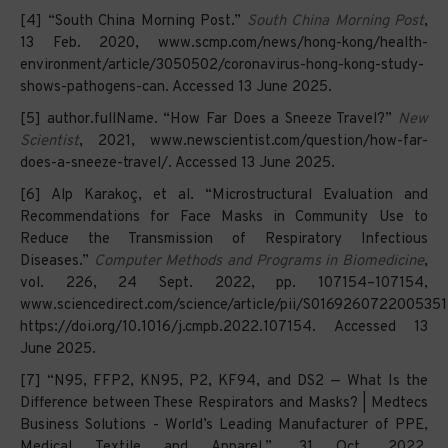
[4] “South China Morning Post.”
South China Morning Post
,
13 Feb. 2020, www.scmp.com/news/hong-kong/health-
environment/article/3050502/coronavirus-hong-kong-study-
shows-pathogens-can. Accessed 13 June 2025.
[5] author.fullName. “How Far Does a Sneeze Travel?”
New
Scientist
, 2021, www.newscientist.com/question/how-far-
does-a-sneeze-travel/. Accessed 13 June 2025.
[6] Alp Karakoç, et al. “Microstructural Evaluation and
Recommendations for Face Masks in Community Use to
Reduce the Transmission of Respiratory Infectious
Diseases.”
Computer Methods and Programs in Biomedicine
,
vol. 226, 24 Sept. 2022, pp. 107154–107154,
www.sciencedirect.com/science/article/pii/S0169260722005351
https://doi.org/10.1016/j.cmpb.2022.107154. Accessed 13
June 2025.
[7] “N95, FFP2, KN95, P2, KF94, and DS2 — What Is the
Difference between These Respirators and Masks? | Medtecs
Business Solutions - World’s Leading Manufacturer of PPE,
Medical Textile and Apparel.”, 31 Oct. 2022,