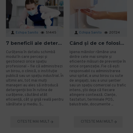
Echipa Sanito
51445
Echipa Sanito
20724
7 beneficii ale detergenților bio pentru mediu și sănătate în spațiile profesionale
Când și de ce folosim gelul dezinfectant? Ghid aplicat pentru organizații
Curățenia în detaliu schimbă
Igiena mâinilor rămâne una
modul în care percepi și
dintre cele mai simple și
gestionezi orice spațiu
eficiente măsuri de prevenție în
profesional – fie că administrezi
orice organizație. Fie că ești
un birou, o clinică, o instituție
responsabil cu administrarea
publică sau un spațiu industrial. În
unui spital, a unui birou cu sute
ultimii ani, tot mai mulți
de angajați, sau a unui șantier
manageri au ales să introducă
sau un spațiu comercial cu trafic
detergenții bio în rutina de
intens, știi deja că fiecare
curățenie, căutând atât
atingere contează. Clanțe,
eficiență, cât și grijă reală pentru
tastaturi, terminale POS,
sănătate și mediu. S..
balustrade, documente ..
CITESTE MAI MULT
CITESTE MAI MULT