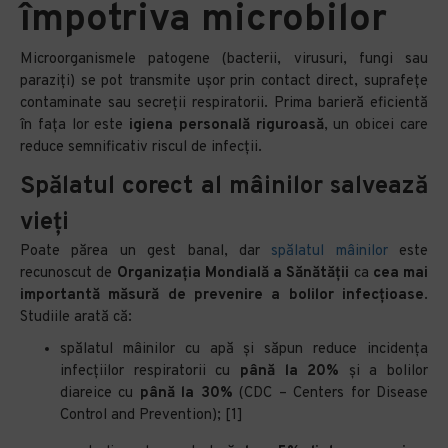
împotriva microbilor
Microorganismele patogene (bacterii, virusuri, fungi sau
paraziți) se pot transmite ușor prin contact direct, suprafețe
contaminate sau secreții respiratorii. Prima barieră eficientă
în fața lor este
igiena personală riguroasă
, un obicei care
reduce semnificativ riscul de infecții.
Spălatul corect al mâinilor salvează
vieți
Poate părea un gest banal, dar
spălatul mâinilor
este
recunoscut de
Organizația Mondială a Sănătății
ca
cea mai
importantă măsură de prevenire a bolilor infecțioase
.
Studiile arată că:
spălatul mâinilor cu apă și săpun reduce incidența
infecțiilor respiratorii cu
până la 20%
și a bolilor
diareice cu
până la 30%
(CDC – Centers for Disease
Control and Prevention); [1]