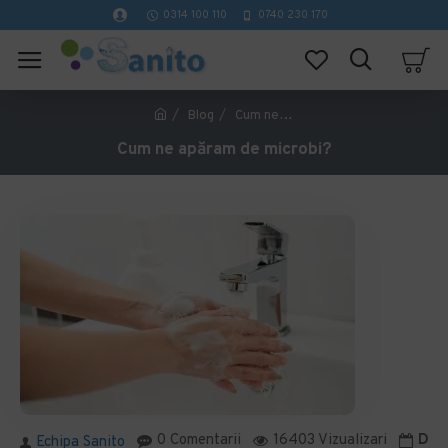
0314 100 110
0740 230 170
Blog
Cum ne apăram de microbi?
Cum ne apăram de microbi?
0 Comentarii
16403 Vizualizari
Data
Echipa Sanito