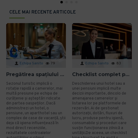
CELE MAI RECENTE ARTICOLE
Echipa Sanito
79
Echipa Sanito
83
Pregătirea spațiului pentru sezonul turistic: cum eviți problemele de igienă?
Checklist complet pentru deschiderea unui hotel sau a unei pensiuni
Sezonul turistic implică o
Deschiderea unui hotel sau a
rotație rapidă a camerelor, mai
unei pensiuni implică multe
multă presiune pe echipa de
decizii importante, dincolo de
curățenie și așteptări ridicate
amenajarea camerelor și
din partea oaspeților. Dacă
listarea lor pe platformele de
administrezi un hotel, o
rezervări. Ai de gestionat
pensiune, un aparthotel sau un
autorizații, dotări, fluxuri de
complex de case de vacanță, știi
lucru, produse pentru igienă,
deja că igiena influențează în
consumabile și proceduri care
mod direct recenziile,
susțin funcționarea zilnică a
rezultatele controalelor
unității.De aceea, un checklist