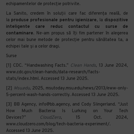
echipamentelor de protecție potrivite.
La Sanito, credem în soluții care fac diferența reală, de
la
produse profesionale pentru igienizare
, la
dispozitive
inteligente care reduc contactul cu surse de
contaminare
. Ne-am propus să îți fim partener în alegerea
celor mai bune metode de protecție pentru sănătatea ta, a
echipei tale și a celor dragi.
Surse
[1] CDC. “Handwashing Facts.”
Clean Hands
, 13 June 2024,
www.cdc.gov/clean-hands/data-research/facts-
stats/index.html. Accessed 13 June 2025.
[2]
Msu.edu
, 2025, msutoday.msu.edu/news/2013/eww-only-
5-percent-wash-hands-correctly. Accessed 13 June 2025.
[3] BB Agency, info@bb.agency, and Cody Slingerland. “Just
How Much Bacteria Is Lurking on Your Tech
Devices?”
CloudZero
, 15 Oct. 2024,
www.cloudzero.com/blog/tech-bacteria-experiment/.
Accessed 13 June 2025.