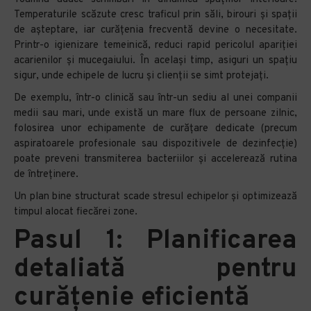
Temperaturile scăzute cresc traficul prin săli, birouri și spații
de așteptare, iar curățenia frecventă devine o necesitate.
Printr-o igienizare temeinică, reduci rapid pericolul apariției
acarienilor și mucegaiului. În același timp, asiguri un spațiu
sigur, unde echipele de lucru și clienții se simt protejați.
De exemplu, într-o clinică sau într-un sediu al unei companii
medii sau mari, unde există un mare flux de persoane zilnic,
folosirea unor echipamente de curățare dedicate (precum
aspiratoarele profesionale sau dispozitivele de dezinfecție)
poate preveni transmiterea bacteriilor și accelerează rutina
de întreținere.
Un plan bine structurat scade stresul echipelor și optimizează
timpul alocat fiecărei zone.
Pasul 1: Planificarea
detaliată pentru
curățenie eficientă