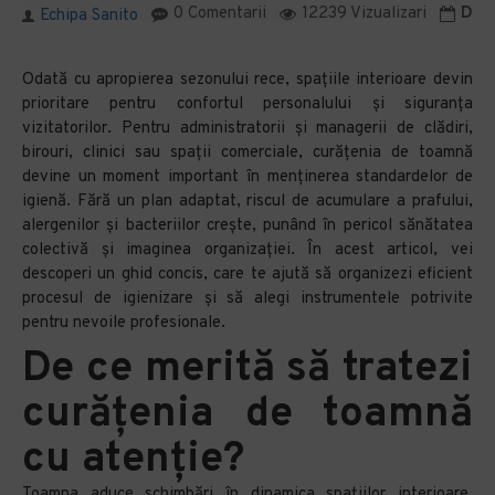
0 Comentarii
12239 Vizualizari
Data
Echipa Sanito
Odată cu apropierea sezonului rece, spațiile interioare devin
prioritare pentru confortul personalului și siguranța
vizitatorilor. Pentru administratorii și managerii de clădiri,
birouri, clinici sau spații comerciale, curățenia de toamnă
devine un moment important în menținerea standardelor de
igienă. Fără un plan adaptat, riscul de acumulare a prafului,
alergenilor și bacteriilor crește, punând în pericol sănătatea
colectivă și imaginea organizației. În acest articol, vei
descoperi un ghid concis, care te ajută să organizezi eficient
procesul de igienizare și să alegi instrumentele potrivite
pentru nevoile profesionale.
De ce merită să tratezi
curățenia de toamnă
cu atenție?
Toamna aduce schimbări în dinamica spațiilor interioare.