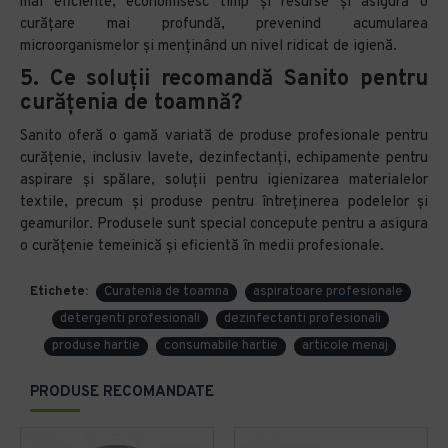
mai eficiente, economisesc timp și resurse și asigură o
curățare mai profundă, prevenind acumularea
microorganismelor și menținând un nivel ridicat de igienă.
5.
Ce soluții recomandă Sanito pentru
curățenia de toamnă?
Sanito oferă o gamă variată de produse profesionale pentru
curățenie, inclusiv lavete, dezinfectanți, echipamente pentru
aspirare și spălare, soluții pentru igienizarea materialelor
textile, precum și produse pentru întreținerea podelelor și
geamurilor. Produsele sunt special concepute pentru a asigura
o curățenie temeinică și eficientă în medii profesionale.
Etichete:
Curatenia de toamna
aspiratoare profesionale
detergenti profesionali
dezinfectanti profesionali
produse hartie
consumabile hartie
articole menaj
PRODUSE RECOMANDATE