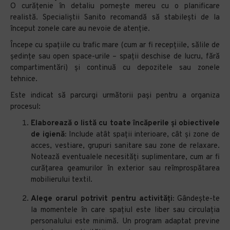
O curățenie în detaliu pornește mereu cu o planificare
realistă. Specialiștii Sanito recomandă să stabilești de la
început zonele care au nevoie de atenție.
Începe cu spațiile cu trafic mare (cum ar fi recepțiile, sălile de
ședințe sau open space-urile – spații deschise de lucru, fără
compartimentări) și continuă cu depozitele sau zonele
tehnice.
Este indicat să parcurgi următorii pași pentru a organiza
procesul:
Elaborează o listă cu toate încăperile și obiectivele
de igienă:
Include atât spații interioare, cât și zone de
acces, vestiare, grupuri sanitare sau zone de relaxare.
Notează eventualele necesități suplimentare, cum ar fi
curățarea geamurilor în exterior sau reîmprospătarea
mobilierului textil.
Alege orarul potrivit pentru activități:
Gândește-te
la momentele în care spațiul este liber sau circulația
personalului este minimă. Un program adaptat previne