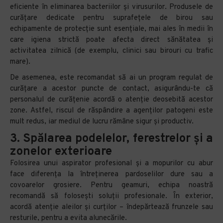
eficiente în eliminarea bacteriilor și virusurilor. Produsele de
curățare dedicate pentru suprafețele de birou sau
echipamente de protecție sunt esențiale, mai ales în medii în
care igiena strictă poate afecta direct sănătatea și
activitatea zilnică (de exemplu, clinici sau birouri cu trafic
mare).
De asemenea, este recomandat să ai un program regulat de
curățare a acestor puncte de contact, asigurându-te că
personalul de curățenie acordă o atenție deosebită acestor
zone. Astfel, riscul de răspândire a agenților patogeni este
mult redus, iar mediul de lucru rămâne sigur și productiv.
3. Spălarea podelelor, ferestrelor și a
zonelor exterioare
Folosirea unui aspirator profesional și a mopurilor cu abur
face diferența la întreținerea pardoselilor dure sau a
covoarelor grosiere. Pentru geamuri, echipa noastră
recomandă să folosești soluții profesionale. În exterior,
acordă atenție aleilor și curților – îndepărtează frunzele sau
resturile, pentru a evita alunecările.