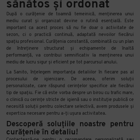
sănătos și ordonat
După o curățenie de toamnă temeinică, menținerea unui
mediu curat și organizat devine o rutină esențială. Este
important ca acest proces să nu fie doar o activitate de
sezon, ci o practică continuă, adaptată nevoilor fiecărui
spațiu profesional. Curățenia constantă, combinată cu un plan
de întreținere structurat și echipamente de înaltă
performanță, va contribui semnificativ la menținerea unui
mediu de lucru sigur și eficient pe tot parcursul anului.
La Sanito, înțelegem importanța detaliilor în fiecare pas al
procesului de igienizare. De aceea, oferim soluții
personalizate, care răspund cerințelor specifice ale fiecărui
tip de spațiu. Fie că este vorba despre un birou cu trafic mare,
o clinică cu cerințe stricte de igienă sau o instituție publică ce
necesită soluții pentru colectare selectivă, avem produsele și
expertiza necesare pentru a-ți ușura activitatea.
Descoperă soluțiile noastre pentru
curățenie în detaliu!
Contactează-ne pentru o recomandare personalizată sau