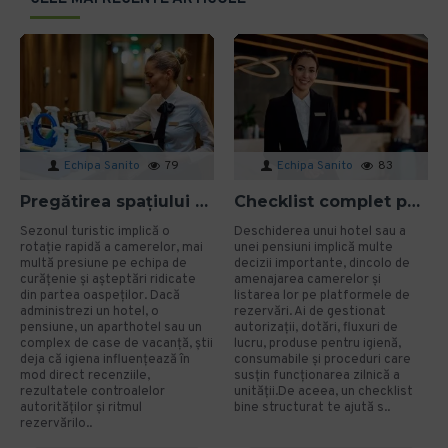
Echipa Sanito
79
Echipa Sanito
83
Pregătirea spațiului pentru sezonul turistic: cum eviți problemele de igienă?
Checklist complet pentru deschiderea unui hotel sau a unei pensiuni
Sezonul turistic implică o
Deschiderea unui hotel sau a
rotație rapidă a camerelor, mai
unei pensiuni implică multe
multă presiune pe echipa de
decizii importante, dincolo de
curățenie și așteptări ridicate
amenajarea camerelor și
din partea oaspeților. Dacă
listarea lor pe platformele de
administrezi un hotel, o
rezervări. Ai de gestionat
pensiune, un aparthotel sau un
autorizații, dotări, fluxuri de
complex de case de vacanță, știi
lucru, produse pentru igienă,
deja că igiena influențează în
consumabile și proceduri care
mod direct recenziile,
susțin funcționarea zilnică a
rezultatele controalelor
unității.De aceea, un checklist
autorităților și ritmul
bine structurat te ajută s..
rezervărilo..