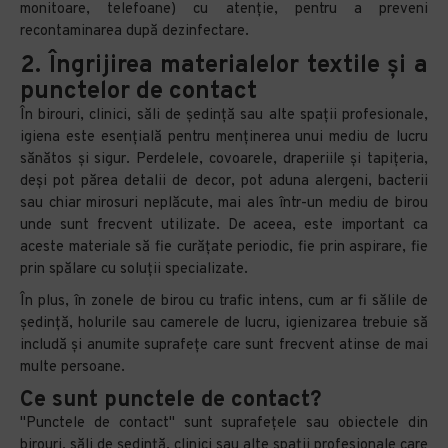
monitoare, telefoane) cu atenție, pentru a preveni
recontaminarea după dezinfectare.
2. Îngrijirea materialelor textile și a
punctelor de contact
În birouri, clinici, săli de ședință sau alte spații profesionale,
igiena este esențială pentru menținerea unui mediu de lucru
sănătos și sigur. Perdelele, covoarele, draperiile și tapițeria,
deși pot părea detalii de decor, pot aduna alergeni, bacterii
sau chiar mirosuri neplăcute, mai ales într-un mediu de birou
unde sunt frecvent utilizate. De aceea, este important ca
aceste materiale să fie curățate periodic, fie prin aspirare, fie
prin spălare cu soluții specializate.
În plus, în zonele de birou cu trafic intens, cum ar fi sălile de
ședință, holurile sau camerele de lucru, igienizarea trebuie să
includă și anumite suprafețe care sunt frecvent atinse de mai
multe persoane.
Ce sunt punctele de contact?
"Punctele de contact" sunt suprafețele sau obiectele din
birouri, săli de ședință, clinici sau alte spații profesionale care