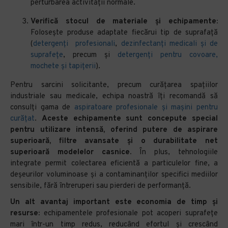
perturbarea activității normale.
Verifică stocul de materiale și echipamente:
Folosește produse adaptate fiecărui tip de suprafață
(
detergenți profesionali
,
dezinfectanți medicali și de
suprafețe
, precum și
detergenți pentru covoare,
mochete și tapițerii
).
Pentru sarcini solicitante, precum curățarea spațiilor
industriale sau medicale, echipa noastră îți recomandă să
consulți gama de
aspiratoare profesionale și mașini pentru
curățat
.
Aceste echipamente sunt concepute special
pentru utilizare intensă, oferind putere de aspirare
superioară, filtre avansate și o durabilitate net
superioară modelelor casnice.
În plus, tehnologiile
integrate permit colectarea eficientă a particulelor fine, a
deșeurilor voluminoase și a contaminanților specifici mediilor
sensibile, fără întreruperi sau pierderi de performanță.
Un alt avantaj important este economia de timp și
resurse:
echipamentele profesionale pot acoperi suprafețe
mari într-un timp redus, reducând efortul și crescând