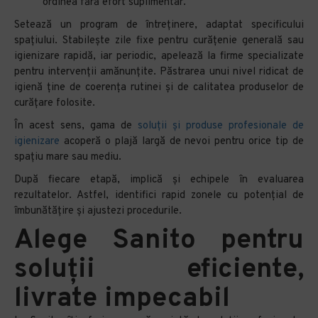
ordinea fără efort suplimentar.
Setează un program de întreținere, adaptat specificului
spațiului. Stabilește zile fixe pentru curățenie generală sau
igienizare rapidă, iar periodic, apelează la firme specializate
pentru intervenții amănunțite. Păstrarea unui nivel ridicat de
igienă ține de coerența rutinei și de calitatea produselor de
curățare folosite.
În acest sens, gama de
soluții și produse profesionale de
igienizare
acoperă o plajă largă de nevoi pentru orice tip de
spațiu mare sau mediu.
După fiecare etapă, implică și echipele în evaluarea
rezultatelor. Astfel, identifici rapid zonele cu potențial de
îmbunătățire și ajustezi procedurile.
Alege Sanito pentru
soluții eficiente,
livrate impecabil