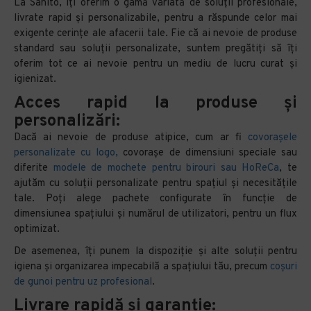
La Sanito, îți oferim o gamă variată de soluții profesionale,
livrate rapid și personalizabile, pentru a răspunde celor mai
exigente cerințe ale afacerii tale. Fie că ai nevoie de produse
standard sau soluții personalizate, suntem pregătiți să îți
oferim tot ce ai nevoie pentru un mediu de lucru curat și
igienizat.
Acces rapid la produse și
personalizări:
Dacă ai nevoie de produse atipice, cum ar fi
covorașele
personalizate cu logo,
covorașe de dimensiuni speciale sau
diferite
modele de mochete pentru birouri sau HoReCa
, te
ajutăm cu soluții personalizate pentru spațiul și necesitățile
tale. Poți alege pachete configurate în funcție de
dimensiunea spațiului și numărul de utilizatori, pentru un flux
optimizat.
De asemenea, îți punem la dispoziție și alte soluții pentru
igiena și organizarea impecabilă a spațiului tău, precum
coșuri
de gunoi pentru uz profesional
.
Livrare rapidă și garanție: