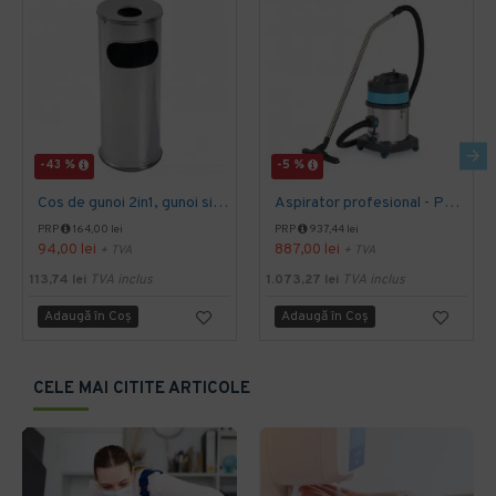
-43 %
-5 %
Cos de gunoi 2in1, gunoi si scrumiera, inox, 17L
Aspirator profesional - PROMIDI 250M
PRP
164,00 lei
PRP
937,44 lei
94,00 lei
887,00 lei
+ TVA
+ TVA
113,74 lei
TVA inclus
1.073,27 lei
TVA inclus
Adaugă în Coş
Adaugă în Coş
CELE MAI CITITE ARTICOLE