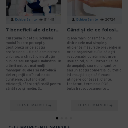
Echipa Sanito
51445
Echipa Sanito
20724
7 beneficii ale detergenților bio pentru mediu și sănătate în spațiile profesionale
Când și de ce folosim gelul dezinfectant? Ghid aplicat pentru organizații
Curățenia în detaliu schimbă
Igiena mâinilor rămâne una
modul în care percepi și
dintre cele mai simple și
gestionezi orice spațiu
eficiente măsuri de prevenție în
profesional – fie că administrezi
orice organizație. Fie că ești
un birou, o clinică, o instituție
responsabil cu administrarea
publică sau un spațiu industrial. În
unui spital, a unui birou cu sute
ultimii ani, tot mai mulți
de angajați, sau a unui șantier
manageri au ales să introducă
sau un spațiu comercial cu trafic
detergenții bio în rutina de
intens, știi deja că fiecare
curățenie, căutând atât
atingere contează. Clanțe,
eficiență, cât și grijă reală pentru
tastaturi, terminale POS,
sănătate și mediu. S..
balustrade, documente ..
CITESTE MAI MULT
CITESTE MAI MULT
CELE MAI RECENTE ARTICOLE