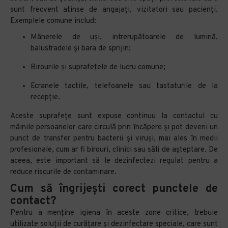
sunt frecvent atinse de angajați, vizitatori sau pacienți.
Exemplele comune includ:
Mânerele de uși, intrerupătoarele de lumină,
balustradele și bara de sprijin;
Birourile și suprafețele de lucru comune;
Ecranele tactile, telefoanele sau tastaturile de la
recepție.
Aceste suprafețe sunt expuse continuu la contactul cu
mâinile persoanelor care circulă prin încăpere și pot deveni un
punct de transfer pentru bacterii și viruși, mai ales în medii
profesionale, cum ar fi birouri, clinici sau săli de așteptare. De
aceea, este important să le dezinfectezi regulat pentru a
reduce riscurile de contaminare.
Cum să îngrijești corect punctele de
contact?
Pentru a menține igiena în aceste zone critice, trebuie
utilizate soluții de curățare și dezinfectare speciale, care sunt