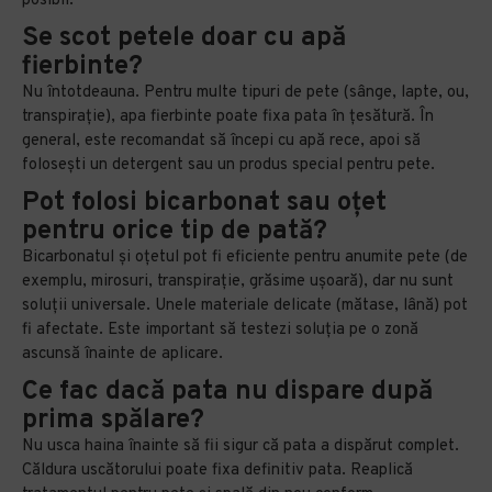
posibil.
Se scot petele doar cu apă
fierbinte?
Nu întotdeauna. Pentru multe tipuri de pete (sânge, lapte, ou,
transpirație), apa fierbinte poate fixa pata în țesătură. În
general, este recomandat să începi cu apă rece, apoi să
folosești un detergent sau un produs special pentru pete.
Pot folosi bicarbonat sau oțet
pentru orice tip de pată?
Bicarbonatul și oțetul pot fi eficiente pentru anumite pete (de
exemplu, mirosuri, transpirație, grăsime ușoară), dar nu sunt
soluții universale. Unele materiale delicate (mătase, lână) pot
fi afectate. Este important să testezi soluția pe o zonă
ascunsă înainte de aplicare.
Ce fac dacă pata nu dispare după
prima spălare?
Nu usca haina înainte să fii sigur că pata a dispărut complet.
Căldura uscătorului poate fixa definitiv pata. Reaplică