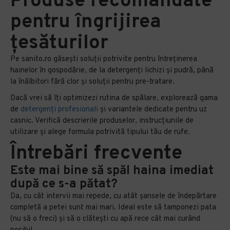
Produse recomandate
pentru îngrijirea
țesăturilor
Pe sanito.ro găsești soluții potrivite pentru întreținerea
hainelor în gospodărie, de la detergenți lichizi și pudră, până
la înălbitori fără clor și soluții pentru pre-tratare.
Dacă vrei să îți optimizezi rutina de spălare, explorează gama
de
detergenți profesionali
și variantele dedicate pentru uz
casnic. Verifică descrierile produselor, instrucțiunile de
utilizare și alege formula potrivită tipului tău de rufe.
Întrebări frecvente
Este mai bine să spăl haina imediat
după ce s-a pătat?
Da, cu cât intervii mai repede, cu atât șansele de îndepărtare
completă a petei sunt mai mari. Ideal este să tamponezi pata
(nu să o freci) și să o clătești cu apă rece cât mai curând