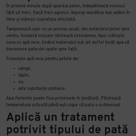
În primele minute după apariția petei, îndepărtează excesul
fără să freci. Dacă freci agresiv, împingi murdăria mai adânc în
fibre și mărești suprafața afectată.
Tamponează ușor cu un prosop uscat, din exteriorul petei spre
centru. Această mișcare limitează extinderea. Apoi clătește
zona cu apă rece, ținând materialul sub jet astfel încât apa să
traverseze pata din spate spre față.
Folosește apă rece pentru petele de:
sânge,
lapte,
ou,
alte substanțe proteice.
Apa fierbinte poate fixa proteinele în țesătură. Păstrează
temperatura scăzută până ești sigur că pata s-a diminuat.
Aplică un tratament
potrivit tipului de pată