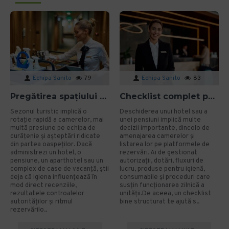
Echipa Sanito
79
Echipa Sanito
83
Pregătirea spațiului pentru sezonul turistic: cum eviți problemele de igienă?
Checklist complet pentru deschiderea unui hotel sau a unei pensiuni
Sezonul turistic implică o
Deschiderea unui hotel sau a
rotație rapidă a camerelor, mai
unei pensiuni implică multe
multă presiune pe echipa de
decizii importante, dincolo de
curățenie și așteptări ridicate
amenajarea camerelor și
din partea oaspeților. Dacă
listarea lor pe platformele de
administrezi un hotel, o
rezervări. Ai de gestionat
pensiune, un aparthotel sau un
autorizații, dotări, fluxuri de
complex de case de vacanță, știi
lucru, produse pentru igienă,
deja că igiena influențează în
consumabile și proceduri care
mod direct recenziile,
susțin funcționarea zilnică a
rezultatele controalelor
unității.De aceea, un checklist
autorităților și ritmul
bine structurat te ajută s..
rezervărilo..