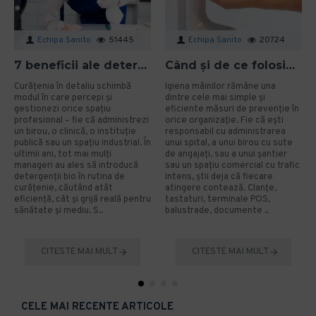
Echipa Sanito
51445
Echipa Sanito
20724
7 beneficii ale detergenților bio pentru mediu și sănătate în spațiile profesionale
Când și de ce folosim gelul dezinfectant? Ghid aplicat pentru organizații
Curățenia în detaliu schimbă
Igiena mâinilor rămâne una
modul în care percepi și
dintre cele mai simple și
gestionezi orice spațiu
eficiente măsuri de prevenție în
profesional – fie că administrezi
orice organizație. Fie că ești
un birou, o clinică, o instituție
responsabil cu administrarea
publică sau un spațiu industrial. În
unui spital, a unui birou cu sute
ultimii ani, tot mai mulți
de angajați, sau a unui șantier
manageri au ales să introducă
sau un spațiu comercial cu trafic
detergenții bio în rutina de
intens, știi deja că fiecare
curățenie, căutând atât
atingere contează. Clanțe,
eficiență, cât și grijă reală pentru
tastaturi, terminale POS,
sănătate și mediu. S..
balustrade, documente ..
CITESTE MAI MULT
CITESTE MAI MULT
CELE MAI RECENTE ARTICOLE