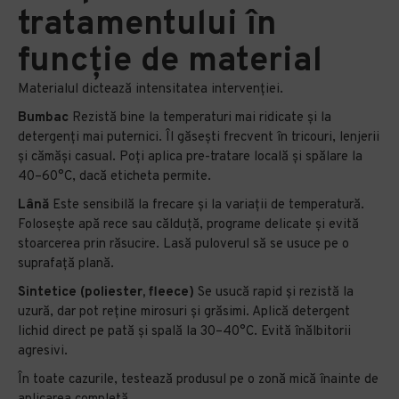
tratamentului în
funcție de material
Materialul dictează intensitatea intervenției.
Bumbac
Rezistă bine la temperaturi mai ridicate și la
detergenți mai puternici. Îl găsești frecvent în tricouri, lenjerii
și cămăși casual. Poți aplica pre-tratare locală și spălare la
40–60°C, dacă eticheta permite.
Lână
Este sensibilă la frecare și la variații de temperatură.
Folosește apă rece sau călduță, programe delicate și evită
stoarcerea prin răsucire. Lasă puloverul să se usuce pe o
suprafață plană.
Sintetice (poliester, fleece)
Se usucă rapid și rezistă la
uzură, dar pot reține mirosuri și grăsimi. Aplică detergent
lichid direct pe pată și spală la 30–40°C. Evită înălbitorii
agresivi.
În toate cazurile, testează produsul pe o zonă mică înainte de