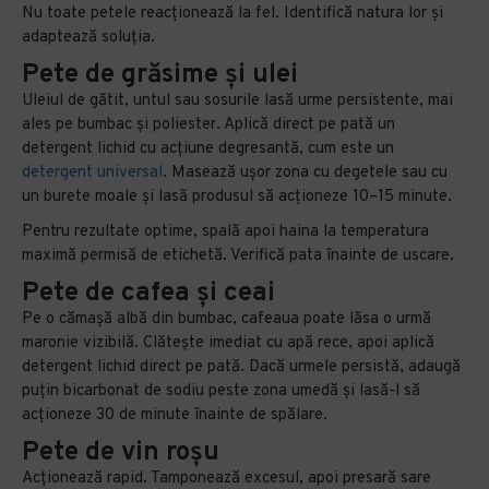
Nu toate petele reacționează la fel. Identifică natura lor și
adaptează soluția.
Pete de grăsime și ulei
Uleiul de gătit, untul sau sosurile lasă urme persistente, mai
ales pe bumbac și poliester. Aplică direct pe pată un
detergent lichid cu acțiune degresantă, cum este un
detergent universal
. Masează ușor zona cu degetele sau cu
un burete moale și lasă produsul să acționeze 10–15 minute.
Pentru rezultate optime, spală apoi haina la temperatura
maximă permisă de etichetă. Verifică pata înainte de uscare.
Pete de cafea și ceai
Pe o cămașă albă din bumbac, cafeaua poate lăsa o urmă
maronie vizibilă. Clătește imediat cu apă rece, apoi aplică
detergent lichid direct pe pată. Dacă urmele persistă, adaugă
puțin bicarbonat de sodiu peste zona umedă și lasă-l să
acționeze 30 de minute înainte de spălare.
Pete de vin roșu
Acționează rapid. Tamponează excesul, apoi presară sare