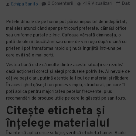
0 Comentarii
419 Vizualizari
Data m
Echipa Sanito
Petele dificile de pe haine pot părea imposibil de îndepărtat,
mai ales atunci când apar pe tricouri preferate, cămăși office
sau uniforme purtate zilnic. Cafeaua vărsată dimineața, o
pată de ulei în bucătărie sau urme de vin roșu după o cină cu
prietenii pot transforma rapid o ținută îngrijită într-una pe
care eviți să o mai porți.
Vestea bună este că multe dintre aceste situații se rezolvă
dacă acționezi corect și alegi produsele potrivite. Ai nevoie de
câțiva pași clari, puțină atenție la tipul de material și răbdare.
În acest ghid găsești un proces simplu, structurat, pe care îl
poți aplica pentru majoritatea petelor frecvente, plus
recomandări de produse utile pe care le găsești pe sanito.ro.
Citește eticheta și
înțelege materialul
Înainte să aplici orice soluție, verifică eticheta hainei. Acolo