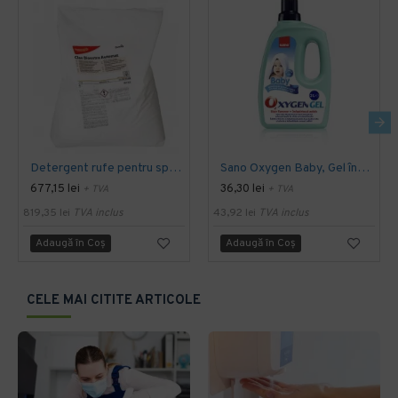
Detergent rufe pentru spalatorii Clax Bioextra concentrat, Diversey, 20 kg
Sano Oxygen Baby, Gel înălbitor fără clor, 3L
677,15 lei
36,30 lei
+ TVA
+ TVA
819,35 lei
TVA inclus
43,92 lei
TVA inclus
Adaugă în Coş
Adaugă în Coş
CELE MAI CITITE ARTICOLE