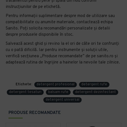
tratamentul pentru pete și spală din nou conform
instrucțiunilor de pe etichetă.
Pentru informații suplimentare despre mod de utilizare sau
compatibilitate cu anumite materiale, contactează echipa
Sanito. Poți solicita recomandări personalizate și detalii
despre produsele disponibile în stoc.
Salvează acest ghid și revino la el ori de câte ori te confrunți
cu o pată dificilă. Iar pentru instrumente și soluții utile,
verifică secțiunea „Produse recomandate” de pe sanito.ro și
adaptează rutina de îngrijire a hainelor la nevoile tale zilnice.
Etichete:
detergent profesional
detergent rufe
detergent tesaturi
balsam rufe
detergent dezinfectant
detergent universal
PRODUSE RECOMANDATE