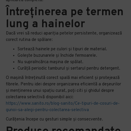
aplicarea completă.
Întreținerea pe termen
lung a hainelor
Dacă vrei să reduci apariția petelor persistente, organizează
corect rutina de spălare:
Sortează hainele pe culori și tipuri de material.
Golește buzunarele și închide fermoarele.
Nu supraîncărca mașina de spălat.
Curăță periodic tamburul și sertarul pentru detergent.
O mașină întreținută corect spală mai eficient și protejează
fibrele. Pentru idei despre organizarea eficientă a deșeurilor
și menținerea unui spațiu curat, poți citi și ghidul despre
colectarea selectivă disponibil aici:
https://www.sanito.ro/blog-sanito/Ce-tipuri-de-cosuri-de-
gunoi-sa-alegi-pentru-colectarea-selectiva
Curățenia începe cu gesturi simple și consecvente.