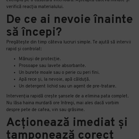
exemplu pe o cusătură interioară. Așteaptă câteva minute și
verifică reacția materialului.
De ce ai nevoie înainte
să începi?
Pregătește din timp câteva lucruri simple. Te ajută să intervii
rapid și controlat:
Mănuși de protecție.
Prosoape sau lavete absorbante.
Un burete moale sau o perie cu peri fini.
Apă rece și, la nevoie, apă călduță.
Un detergent lichid sau un agent de pre-tratare.
Intervenția rapidă crește șansele de a elimina pata complet.
Nu lăsa haina murdară ore întregi, mai ales dacă vorbim
despre pete de cafea, vin sau grăsime.
Acționează imediat și
tamponează corect