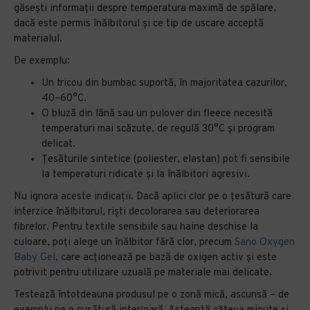
găsești informații despre temperatura maximă de spălare,
dacă este permis înălbitorul și ce tip de uscare acceptă
materialul.
De exemplu:
Un tricou din bumbac suportă, în majoritatea cazurilor,
40–60°C.
O bluză din lână sau un pulover din fleece necesită
temperaturi mai scăzute, de regulă 30°C și program
delicat.
Țesăturile sintetice (poliester, elastan) pot fi sensibile
la temperaturi ridicate și la înălbitori agresivi.
Nu ignora aceste indicații. Dacă aplici clor pe o țesătură care
interzice înălbitorul, riști decolorarea sau deteriorarea
fibrelor. Pentru textile sensibile sau haine deschise la
culoare, poți alege un înălbitor fără clor, precum
Sano Oxygen
Baby Gel
, care acționează pe bază de oxigen activ și este
potrivit pentru utilizare uzuală pe materiale mai delicate.
Testează întotdeauna produsul pe o zonă mică, ascunsă – de