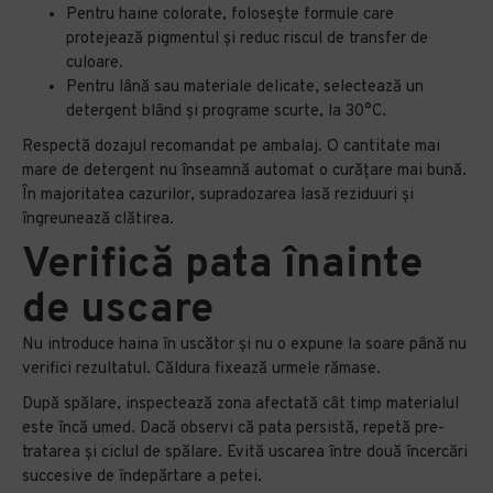
Pentru haine colorate, folosește formule care
protejează pigmentul și reduc riscul de transfer de
culoare.
Pentru lână sau materiale delicate, selectează un
detergent blând și programe scurte, la 30°C.
Respectă dozajul recomandat pe ambalaj. O cantitate mai
mare de detergent nu înseamnă automat o curățare mai bună.
În majoritatea cazurilor, supradozarea lasă reziduuri și
îngreunează clătirea.
Verifică pata înainte
de uscare
Nu introduce haina în uscător și nu o expune la soare până nu
verifici rezultatul. Căldura fixează urmele rămase.
După spălare, inspectează zona afectată cât timp materialul
este încă umed. Dacă observi că pata persistă, repetă pre-
tratarea și ciclul de spălare. Evită uscarea între două încercări
succesive de îndepărtare a petei.