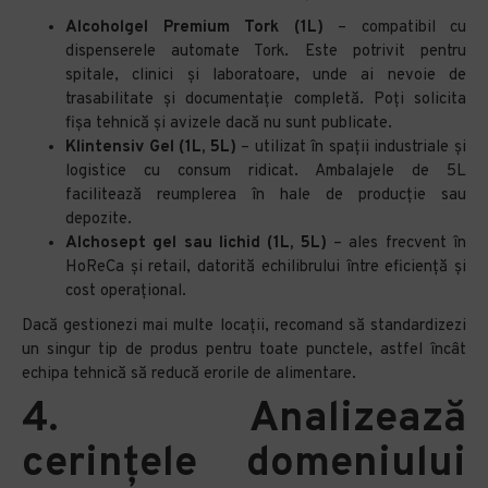
Alcoholgel Premium Tork (1L)
– compatibil cu
dispenserele automate Tork. Este potrivit pentru
spitale, clinici și laboratoare, unde ai nevoie de
trasabilitate și documentație completă. Poți solicita
fișa tehnică și avizele dacă nu sunt publicate.
Klintensiv Gel (1L, 5L)
– utilizat în spații industriale și
logistice cu consum ridicat. Ambalajele de 5L
facilitează reumplerea în hale de producție sau
depozite.
Alchosept gel sau lichid (1L, 5L)
– ales frecvent în
HoReCa și retail, datorită echilibrului între eficiență și
cost operațional.
Dacă gestionezi mai multe locații, recomand să standardizezi
un singur tip de produs pentru toate punctele, astfel încât
echipa tehnică să reducă erorile de alimentare.
4. Analizează
cerințele domeniului