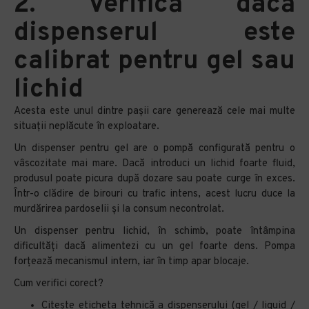
2. Verifică dacă
dispenserul este
calibrat pentru gel sau
lichid
Acesta este unul dintre pașii care generează cele mai multe
situații neplăcute în exploatare.
Un dispenser pentru gel are o pompă configurată pentru o
vâscozitate mai mare. Dacă introduci un lichid foarte fluid,
produsul poate picura după dozare sau poate curge în exces.
Într-o clădire de birouri cu trafic intens, acest lucru duce la
murdărirea pardoselii și la consum necontrolat.
Un dispenser pentru lichid, în schimb, poate întâmpina
dificultăți dacă alimentezi cu un gel foarte dens. Pompa
forțează mecanismul intern, iar în timp apar blocaje.
Cum verifici corect?
Citește eticheta tehnică a dispenserului (gel / liquid /