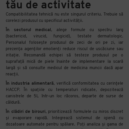
tău de activitate
Compatibilitatea tehnică nu este singurul criteriu. Trebuie să
corelezi produsul cu specificul activității.
În sectorul medical
, alege formule cu spectru larg
(bactericid, virucid, fungicid), testate dermatologic.
Personalul folosește produsul de zeci de ori pe zi, iar
prezența agenților emolienți reduce riscul de uscăciune sau
iritație. Recomandă echipei să testeze produsul pe o
suprafață mică de piele înainte de implementare la scară
largă și să consulte medicul de medicina muncii dacă apar
reacții.
În industria alimentară
, verifică conformitatea cu cerințele
HACCP. În spațiile cu temperaturi ridicate, depozitează
canistrele de 5L într-un loc răcoros, departe de surse de
căldură.
În clădiri de birouri
, prioritizează formulele cu miros discret
și evaporare rapidă. Integrează sistemul de igienă cu
dozatoare automate pentru spălare. Poți analiza și gama de