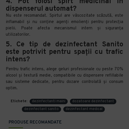
4. Pot folosi spirt medicinal în
dispenserul automat?
Nu este recomandat. Spirtul are vâscozitate scăzută, este
inflamabil și nu conține agenți emolienți pentru protecția
pielii. Poate afecta mecanismul intern și siguranța
utilizatorilor.
5. Ce tip de dezinfectant Sanito
este potrivit pentru spații cu trafic
intens?
Pentru trafic intens, alege geluri profesionale cu peste 70%
alcool și textură medie, compatibile cu dispensere refillabile
sau sisteme dedicate, pentru dozare controlată și consum
optim.
Etichete:
dezinfectanti maini
dozatoare dezinfectant
dezinfectant sanito
dezinfectant medical
PRODUSE RECOMANDATE