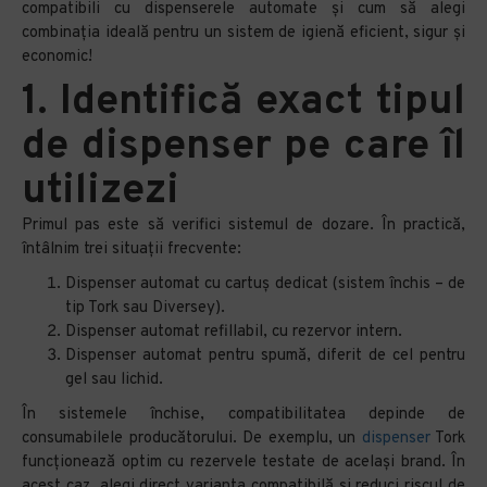
compatibili cu dispenserele automate și cum să alegi
combinația ideală pentru un sistem de igienă eficient, sigur și
economic!
1. Identifică exact tipul
de dispenser pe care îl
utilizezi
Primul pas este să verifici sistemul de dozare. În practică,
întâlnim trei situații frecvente:
Dispenser automat cu cartuș dedicat (sistem închis – de
tip Tork sau Diversey).
Dispenser automat refillabil, cu rezervor intern.
Dispenser automat pentru spumă, diferit de cel pentru
gel sau lichid.
În sistemele închise, compatibilitatea depinde de
consumabilele producătorului. De exemplu, un
dispenser
Tork
funcționează optim cu rezervele testate de același brand. În
acest caz, alegi direct varianta compatibilă și reduci riscul de