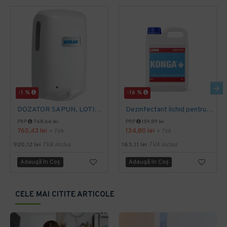
-1 %
-16 %
DOZATOR SAPUN, LOTIUNE SI DEZINFECTANT NEXA COMPACT TOUCH FREE WHITE 750ML Ecolab
Dezinfectant lichid pentru maini, Konga, 5L - Avizat MS - medical
PRP
768,66 lei
PRP
159,89 lei
760,43 lei
134,80 lei
+ TVA
+ TVA
920,12 lei
TVA inclus
163,11 lei
TVA inclus
Adaugă în Coş
Adaugă în Coş
CELE MAI CITITE ARTICOLE