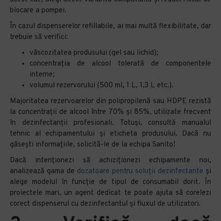
blocare a pompei.
În cazul dispenserelor refillabile, ai mai multă flexibilitate, dar
trebuie să verifici:
vâscozitatea produsului (gel sau lichid);
concentrația de alcool tolerată de componentele
interne;
volumul rezervorului (500 ml, 1 L, 1,3 L etc.).
Majoritatea rezervoarelor din polipropilenă sau HDPE rezistă
la concentrații de alcool între 70% și 85%, utilizate frecvent
în dezinfectanții profesionali. Totuși, consultă manualul
tehnic al echipamentului și eticheta produsului. Dacă nu
găsești informațiile, solicită-le de la echipa Sanito!
Dacă intenționezi să achiziționezi echipamente noi,
analizează gama de
dozatoare pentru soluții dezinfectante
și
alege modelul în funcție de tipul de consumabil dorit. În
proiectele mari, un agent dedicat te poate ajuta să corelezi
corect dispenserul cu dezinfectantul și fluxul de utilizatori.