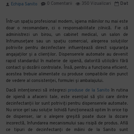
0 Comentarii
350 Vizualizari
Data m
Echipa Sanito
Într-un spațiu profesional modern, igiena mâinilor nu mai este
doar o recomandare, ci o responsabilitate zilnică. Fie că
administrezi un birou, un cabinet medical, un salon de
înfrumusețare sau un spațiu comercial, alegerea soluțiilor
potrivite pentru dezinfectare influențează direct siguranța
angajaților și a clienților. Dispenserele automate au devenit
rapid standardul în materie de igienă, datorită utilizării fără
contact și dozării controlate. Însă, pentru a funcționa eficient,
acestea trebuie alimentate cu produse compatibile din punct
de vedere al consistenței, formulei și ambalajului.
Dacă intenționezi să integrezi
produse de la Sanito
în rutina
de igienă a afacerii tale, este esențial să știi care dintre
dezinfectanții lor sunt potriviți pentru dispenserele automate.
Nu orice gel sau soluție lichidă funcționează optim în orice tip
de dispenser, iar o alegere greșită poate duce la dozare
incorectă, înfundarea mecanismului sau risipă de produs. Află
ce tipuri de dezinfectanți de mâini de la Sanito sunt