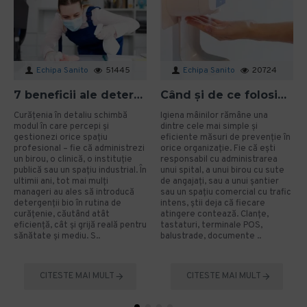
Echipa Sanito
51445
Echipa Sanito
20724
7 beneficii ale detergenților bio pentru mediu și sănătate în spațiile profesionale
Când și de ce folosim gelul dezinfectant? Ghid aplicat pentru organizații
Curățenia în detaliu schimbă
Igiena mâinilor rămâne una
modul în care percepi și
dintre cele mai simple și
gestionezi orice spațiu
eficiente măsuri de prevenție în
profesional – fie că administrezi
orice organizație. Fie că ești
un birou, o clinică, o instituție
responsabil cu administrarea
publică sau un spațiu industrial. În
unui spital, a unui birou cu sute
ultimii ani, tot mai mulți
de angajați, sau a unui șantier
manageri au ales să introducă
sau un spațiu comercial cu trafic
detergenții bio în rutina de
intens, știi deja că fiecare
curățenie, căutând atât
atingere contează. Clanțe,
eficiență, cât și grijă reală pentru
tastaturi, terminale POS,
sănătate și mediu. S..
balustrade, documente ..
CITESTE MAI MULT
CITESTE MAI MULT