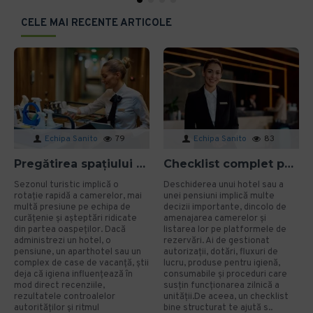
CELE MAI RECENTE ARTICOLE
Echipa Sanito
79
Echipa Sanito
83
Pregătirea spațiului pentru sezonul turistic: cum eviți problemele de igienă?
Checklist complet pentru deschiderea unui hotel sau a unei pensiuni
Sezonul turistic implică o
Deschiderea unui hotel sau a
rotație rapidă a camerelor, mai
unei pensiuni implică multe
multă presiune pe echipa de
decizii importante, dincolo de
curățenie și așteptări ridicate
amenajarea camerelor și
din partea oaspeților. Dacă
listarea lor pe platformele de
administrezi un hotel, o
rezervări. Ai de gestionat
pensiune, un aparthotel sau un
autorizații, dotări, fluxuri de
complex de case de vacanță, știi
lucru, produse pentru igienă,
deja că igiena influențează în
consumabile și proceduri care
mod direct recenziile,
susțin funcționarea zilnică a
rezultatele controalelor
unității.De aceea, un checklist
autorităților și ritmul
bine structurat te ajută s..