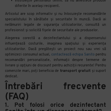
instruiește personalul tehnic să nu amestece produse
diferite în același recipient.
Articolul are scop informativ și nu înlocuiește recomandările
specialistului în sănătate și securitate în muncă. Dacă ai
nelămuriri legate de siguranța utilizatorilor, consultă un
profesionist și solicită fișele de securitate ale produselor.
Alegerea corectă a dezinfectantului și a dispenserului
influențează costurile, imaginea spațiului și experiența
utilizatorilor. Dacă pregătești un proiect nou sau vrei să
optimizezi consumul actual,
contactează echipa Sanito
pentru
recomandări personalizate, informații despre termene de
livrare și opțiuni de discount pentru achiziții recurente! Pentru
comenzile mari, poți beneficia de
transport gratuit
și suport
dedicat.
Întrebări frecvente
(FAQ)
1. Pot folosi orice dezinfectant