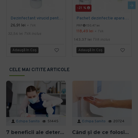
-21 %
Dezinfectant virucid pentru suprafete Higeea 1L
Pachet dezinfectie aparatura medicala, detergent dezinfectant si servetele dezinfectante Ecolab
26,91 lei
+ TVA
PRP
150,47 lei
118,49 lei
+ TVA
32,56 lei
TVA inclus
143,37 lei
TVA inclus
Adaugă în Coş
Adaugă în Coş
CELE MAI CITITE ARTICOLE
Echipa Sanito
51445
Echipa Sanito
20724
7 beneficii ale detergenților bio pentru mediu și sănătate în spațiile profesionale
Când și de ce folosim gelul dezinfectant? Ghid aplicat pentru organizații