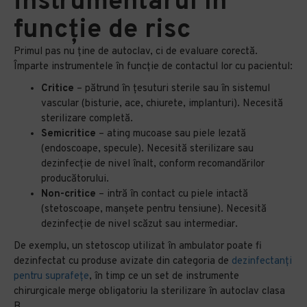
instrumentarul în
funcție de risc
Primul pas nu ține de autoclav, ci de evaluare corectă.
Împarte instrumentele în funcție de contactul lor cu pacientul:
Critice
– pătrund în țesuturi sterile sau în sistemul
vascular (bisturie, ace, chiurete, implanturi). Necesită
sterilizare completă.
Semicritice
– ating mucoase sau piele lezată
(endoscoape, specule). Necesită sterilizare sau
dezinfecție de nivel înalt, conform recomandărilor
producătorului.
Non-critice
– intră în contact cu piele intactă
(stetoscoape, manșete pentru tensiune). Necesită
dezinfecție de nivel scăzut sau intermediar.
De exemplu, un stetoscop utilizat în ambulator poate fi
dezinfectat cu produse avizate din categoria de
dezinfectanți
pentru suprafețe
, în timp ce un set de instrumente
chirurgicale merge obligatoriu la sterilizare în autoclav clasa
B.