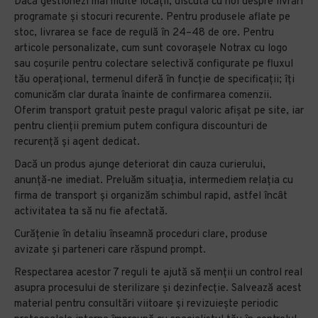
Dacă gestionezi mai multe locații, discută cu noi despre livrări
programate și stocuri recurente. Pentru produsele aflate pe
stoc, livrarea se face de regulă în 24–48 de ore. Pentru
articole personalizate, cum sunt covorașele Notrax cu logo
sau coșurile pentru colectare selectivă configurate pe fluxul
tău operațional, termenul diferă în funcție de specificații; îți
comunicăm clar durata înainte de confirmarea comenzii.
Oferim transport gratuit peste pragul valoric afișat pe site, iar
pentru clienții premium putem configura discounturi de
recurență și agent dedicat.
Dacă un produs ajunge deteriorat din cauza curierului,
anunță-ne imediat. Preluăm situația, intermediem relația cu
firma de transport și organizăm schimbul rapid, astfel încât
activitatea ta să nu fie afectată.
Curățenie în detaliu înseamnă proceduri clare, produse
avizate și parteneri care răspund prompt.
Respectarea acestor 7 reguli te ajută să menții un control real
asupra procesului de sterilizare și dezinfecție. Salvează acest
material pentru consultări viitoare și revizuiește periodic