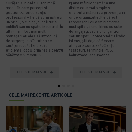
Curățenia în detaliu schimbă
Igiena mâinilor rămâne una
modul în care percepi și
dintre cele mai simple și
gestionezi orice spațiu
eficiente măsuri de prevenție în
profesional – fie că administrezi
orice organizație. Fie că ești
un birou, o clinică, o instituție
responsabil cu administrarea
publică sau un spațiu industrial. În
unui spital, a unui birou cu sute
ultimii ani, tot mai mulți
de angajați, sau a unui șantier
manageri au ales să introducă
sau un spațiu comercial cu trafic
detergenții bio în rutina de
intens, știi deja că fiecare
curățenie, căutând atât
atingere contează. Clanțe,
eficiență, cât și grijă reală pentru
tastaturi, terminale POS,
sănătate și mediu. S..
balustrade, documente ..
CITESTE MAI MULT
CITESTE MAI MULT
CELE MAI RECENTE ARTICOLE