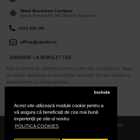
West Business Campus
Strada Preciziei, Nr, 3W, Sector 6, Bucuresti
0314 100 110
office@sanito.ro
ABONARE LA NEWSLETTER
Stai la curent cu ultimele oferte si cele mai noi produse. Dupa
ce initiezi abonarea la newsletter-ul nostru iti vom trimite un
email pentru activarea abonarii.
Abonare
Inchide
Acest site utilizează module cookie pentru a
Am citit şi sunt de acord cu
Politica de Confidentialitate
vă asigura că beneficiați de cea mai bună
experiență pe site-ul nostru
© 2019, Sanito Distribution, Toate drepturile rezervate
POLITICA COOKIES