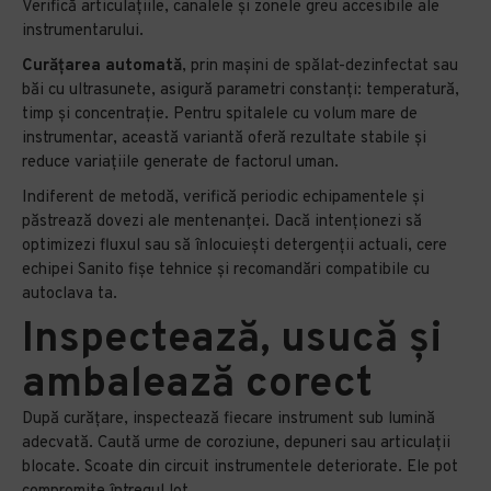
Verifică articulațiile, canalele și zonele greu accesibile ale
instrumentarului.
Curățarea automată
, prin mașini de spălat-dezinfectat sau
băi cu ultrasunete, asigură parametri constanți: temperatură,
timp și concentrație. Pentru spitalele cu volum mare de
instrumentar, această variantă oferă rezultate stabile și
reduce variațiile generate de factorul uman.
Indiferent de metodă, verifică periodic echipamentele și
păstrează dovezi ale mentenanței. Dacă intenționezi să
optimizezi fluxul sau să înlocuiești detergenții actuali, cere
echipei Sanito fișe tehnice și recomandări compatibile cu
autoclava ta.
Inspectează, usucă și
ambalează corect
După curățare, inspectează fiecare instrument sub lumină
adecvată. Caută urme de coroziune, depuneri sau articulații
blocate. Scoate din circuit instrumentele deteriorate. Ele pot