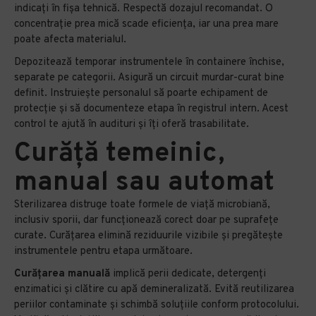
indicați în fișa tehnică. Respectă dozajul recomandat. O
concentrație prea mică scade eficiența, iar una prea mare
poate afecta materialul.
Depozitează temporar instrumentele în containere închise,
separate pe categorii. Asigură un circuit murdar-curat bine
definit. Instruiește personalul să poarte echipament de
protecție și să documenteze etapa în registrul intern. Acest
control te ajută în audituri și îți oferă trasabilitate.
Curăță temeinic,
manual sau automat
Sterilizarea distruge toate formele de viață microbiană,
inclusiv sporii, dar funcționează corect doar pe suprafețe
curate. Curățarea elimină reziduurile vizibile și pregătește
instrumentele pentru etapa următoare.
Curățarea manuală
implică perii dedicate, detergenți
enzimatici și clătire cu apă demineralizată. Evită reutilizarea
periilor contaminate și schimbă soluțiile conform protocolului.