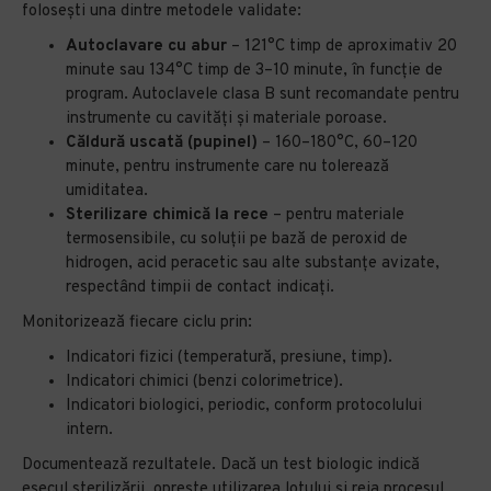
folosești una dintre metodele validate:
Autoclavare cu abur
– 121°C timp de aproximativ 20
minute sau 134°C timp de 3–10 minute, în funcție de
program. Autoclavele clasa B sunt recomandate pentru
instrumente cu cavități și materiale poroase.
Căldură uscată (pupinel)
– 160–180°C, 60–120
minute, pentru instrumente care nu tolerează
umiditatea.
Sterilizare chimică la rece
– pentru materiale
termosensibile, cu soluții pe bază de peroxid de
hidrogen, acid peracetic sau alte substanțe avizate,
respectând timpii de contact indicați.
Monitorizează fiecare ciclu prin:
Indicatori fizici (temperatură, presiune, timp).
Indicatori chimici (benzi colorimetrice).
Indicatori biologici, periodic, conform protocolului
intern.
Documentează rezultatele. Dacă un test biologic indică
eșecul sterilizării, oprește utilizarea lotului și reia procesul