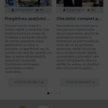
Echipa Sanito
79
Echipa Sanito
83
Pregătirea spațiului pentru sezonul turistic: cum eviți problemele de igienă?
Checklist complet pentru deschiderea unui hotel sau a unei pensiuni
Sezonul turistic implică o
Deschiderea unui hotel sau a
rotație rapidă a camerelor, mai
unei pensiuni implică multe
multă presiune pe echipa de
decizii importante, dincolo de
curățenie și așteptări ridicate
amenajarea camerelor și
din partea oaspeților. Dacă
listarea lor pe platformele de
administrezi un hotel, o
rezervări. Ai de gestionat
pensiune, un aparthotel sau un
autorizații, dotări, fluxuri de
complex de case de vacanță, știi
lucru, produse pentru igienă,
deja că igiena influențează în
consumabile și proceduri care
mod direct recenziile,
susțin funcționarea zilnică a
rezultatele controalelor
unității.De aceea, un checklist
autorităților și ritmul
bine structurat te ajută s..
rezervărilo..
CITESTE MAI MULT
CITESTE MAI MULT