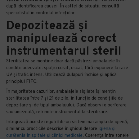
după identificarea cauzei. În astfel de situații, consultă
specialistul în controlul infecțiilor.
Depozitează și
manipulează corect
instrumentarul steril
Sterilitatea se menține doar dacă păstrezi ambalajele în
condiții adecvate: spațiu curat, uscat, fără expunere la raze
UV și trafic intens. Utilizează dulapuri închise și aplică
principiul FIFO.
În majoritatea cazurilor, ambalajele sigilate își mențin
sterilitatea între 7 și 21 de zile, în funcție de condițiile de
depozitare și de tipul ambalajului. Dacă observi o perforare
sau umezeală, retrimite instrumentul la sterilizare.
Integrează aceste reguli într-un sistem mai amplu de igienă,
similar cu practicile descrise în ghidul despre
igiena și
curățenia în spitale și clinici medicale
. Coerența între zonele