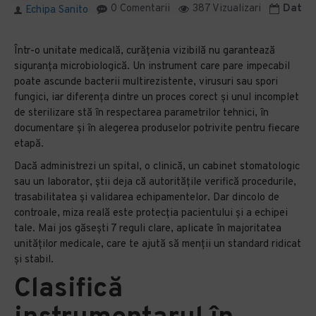
0 Comentarii
387 Vizualizari
Data m
Echipa Sanito
Într-o unitate medicală, curățenia vizibilă nu garantează
siguranța microbiologică. Un instrument care pare impecabil
poate ascunde bacterii multirezistente, virusuri sau spori
fungici, iar diferența dintre un proces corect și unul incomplet
de sterilizare stă în respectarea parametrilor tehnici, în
documentare și în alegerea produselor potrivite pentru fiecare
etapă.
Dacă administrezi un spital, o clinică, un cabinet stomatologic
sau un laborator, știi deja că autoritățile verifică procedurile,
trasabilitatea și validarea echipamentelor. Dar dincolo de
controale, miza reală este protecția pacientului și a echipei
tale. Mai jos găsești 7 reguli clare, aplicate în majoritatea
unităților medicale, care te ajută să menții un standard ridicat
și stabil.
Clasifică