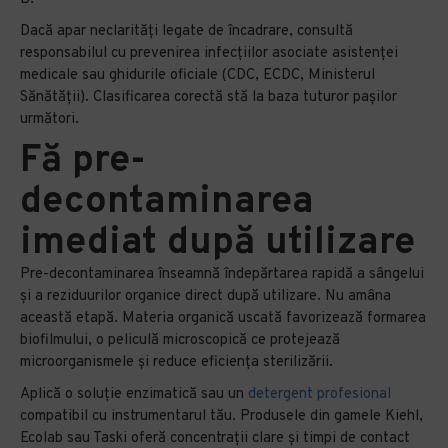
Dacă apar neclarități legate de încadrare, consultă
responsabilul cu prevenirea infecțiilor asociate asistenței
medicale sau ghidurile oficiale (CDC, ECDC, Ministerul
Sănătății). Clasificarea corectă stă la baza tuturor pașilor
următori.
Fă pre-
decontaminarea
imediat după utilizare
Pre-decontaminarea înseamnă îndepărtarea rapidă a sângelui
și a reziduurilor organice direct după utilizare. Nu amâna
această etapă. Materia organică uscată favorizează formarea
biofilmului, o peliculă microscopică ce protejează
microorganismele și reduce eficiența sterilizării.
Aplică o soluție enzimatică sau un
detergent profesional
compatibil cu instrumentarul tău. Produsele din gamele Kiehl,
Ecolab sau Taski oferă concentrații clare și timpi de contact