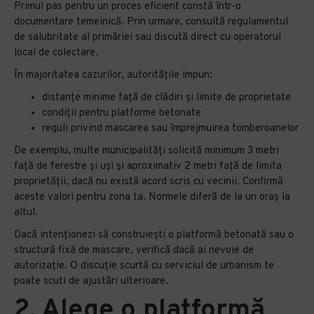
Primul pas pentru un proces eficient constă într-o
documentare temeinică. Prin urmare, consultă regulamentul
de salubritate al primăriei sau discută direct cu operatorul
local de colectare.
În majoritatea cazurilor, autoritățile impun:
distanțe minime față de clădiri și limite de proprietate
condiții pentru platforme betonate
reguli privind mascarea sau împrejmuirea tomberoanelor
De exemplu, multe municipalități solicită minimum 3 metri
față de ferestre și uși și aproximativ 2 metri față de limita
proprietății, dacă nu există acord scris cu vecinii. Confirmă
aceste valori pentru zona ta. Normele diferă de la un oraș la
altul.
Dacă intenționezi să construiești o platformă betonată sau o
structură fixă de mascare, verifică dacă ai nevoie de
autorizație. O discuție scurtă cu serviciul de urbanism te
poate scuti de ajustări ulterioare.
2. Alege o platformă