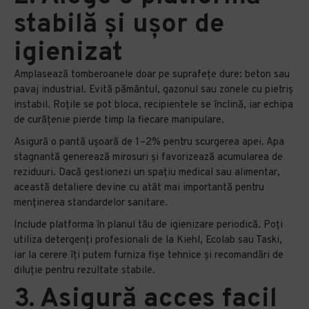
stabilă și ușor de
igienizat
Amplasează tomberoanele doar pe suprafețe dure: beton sau
pavaj industrial. Evită pământul, gazonul sau zonele cu pietriș
instabil. Roțile se pot bloca, recipientele se înclină, iar echipa
de curățenie pierde timp la fiecare manipulare.
Asigură o pantă ușoară de 1–2% pentru scurgerea apei. Apa
stagnantă generează mirosuri și favorizează acumularea de
reziduuri. Dacă gestionezi un spațiu medical sau alimentar,
această detaliere devine cu atât mai importantă pentru
menținerea standardelor sanitare.
Include platforma în planul tău de igienizare periodică. Poți
utiliza detergenți profesionali de la Kiehl, Ecolab sau Taski,
iar la cerere îți putem furniza fișe tehnice și recomandări de
diluție pentru rezultate stabile.
3. Asigură acces facil