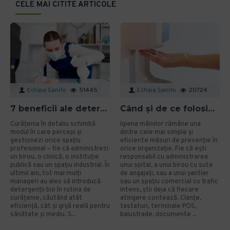
CELE MAI CITITE ARTICOLE
Echipa Sanito
51445
Echipa Sanito
20724
7 beneficii ale detergenților bio pentru mediu și sănătate în spațiile profesionale
Când și de ce folosim gelul dezinfectant? Ghid aplicat pentru organizații
Curățenia în detaliu schimbă
Igiena mâinilor rămâne una
modul în care percepi și
dintre cele mai simple și
gestionezi orice spațiu
eficiente măsuri de prevenție în
profesional – fie că administrezi
orice organizație. Fie că ești
un birou, o clinică, o instituție
responsabil cu administrarea
publică sau un spațiu industrial. În
unui spital, a unui birou cu sute
ultimii ani, tot mai mulți
de angajați, sau a unui șantier
manageri au ales să introducă
sau un spațiu comercial cu trafic
detergenții bio în rutina de
intens, știi deja că fiecare
curățenie, căutând atât
atingere contează. Clanțe,
eficiență, cât și grijă reală pentru
tastaturi, terminale POS,
sănătate și mediu. S..
balustrade, documente ..