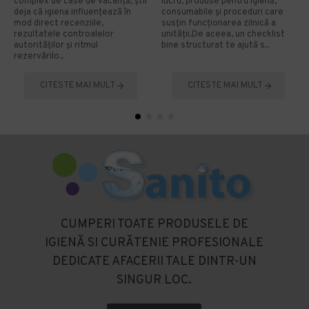
complex de case de vacanță, știi
lucru, produse pentru igienă,
deja că igiena influențează în
consumabile și proceduri care
mod direct recenziile,
susțin funcționarea zilnică a
rezultatele controalelor
unității.De aceea, un checklist
autorităților și ritmul
bine structurat te ajută s..
rezervărilo..
CITESTE MAI MULT
CITESTE MAI MULT
CUMPERI TOATE PRODUSELE DE
IGIENĂ SI CURĂTENIE PROFESIONALE
DEDICATE AFACERII TALE DINTR-UN
SINGUR LOC.