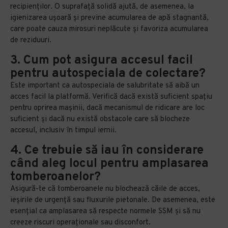
recipienților. O suprafață solidă ajută, de asemenea, la
igienizarea ușoară și previne acumularea de apă stagnantă,
care poate cauza mirosuri neplăcute și favoriza acumularea
de reziduuri.
3. Cum pot asigura accesul facil
pentru autospeciala de colectare?
Este important ca autospeciala de salubritate să aibă un
acces facil la platformă. Verifică dacă există suficient spațiu
pentru oprirea mașinii, dacă mecanismul de ridicare are loc
suficient și dacă nu există obstacole care să blocheze
accesul, inclusiv în timpul iernii.
4. Ce trebuie să iau în considerare
când aleg locul pentru amplasarea
tomberoanelor?
Asigură-te că tomberoanele nu blochează căile de acces,
ieșirile de urgență sau fluxurile pietonale. De asemenea, este
esențial ca amplasarea să respecte normele SSM și să nu
creeze riscuri operaționale sau disconfort.