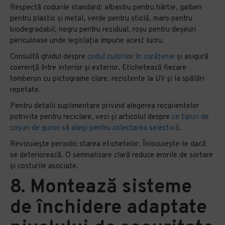
Respectă codurile standard: albastru pentru hârtie, galben
pentru plastic și metal, verde pentru sticlă, maro pentru
biodegradabil, negru pentru rezidual, roșu pentru deșeuri
periculoase unde legislația impune acest lucru.
Consultă ghidul despre
codul culorilor în curățenie
și asigură
coerență între interior și exterior. Etichetează fiecare
tomberon cu pictograme clare, rezistente la UV și la spălări
repetate.
Pentru detalii suplimentare privind alegerea recipientelor
potrivite pentru reciclare, vezi și articolul despre
ce tipuri de
coșuri de gunoi să alegi pentru colectarea selectivă
.
Revizuiește periodic starea etichetelor. Înlocuiește-le dacă
se deteriorează. O semnalizare clară reduce erorile de sortare
și costurile asociate.
8. Montează sisteme
de închidere adaptate