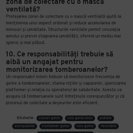
zona de colectare cu o mască
ventilată?
Protejarea zonei de colectare cu o mască ventilată ajută la
menținerea unui aspect ordonat și reduce acumularea de
mirosuri și umiditate. Structurile ventilate permit circulația
aerului și previn stagnarea umidității, oferind un mediu mai
igienic și mai plăcut.
10. Ce responsabilități trebuie să
aibă un angajat pentru
monitorizarea tomberoanelor?
Un responsabil intern trebuie să monitorizeze frecvența de
golire a tomberoanelor, starea roților și capacelor, igienizarea
platformei și relația cu operatorul de salubritate. Acesta va
asigura că tomberoanele sunt întreținute corespunzător și că
procesul de colectare a deșeurilor este eficient.
Etichete:
cosuri gunoi
cos gunoi inox
pubele
europubele
container gunoi
cos gunoi
reciclare