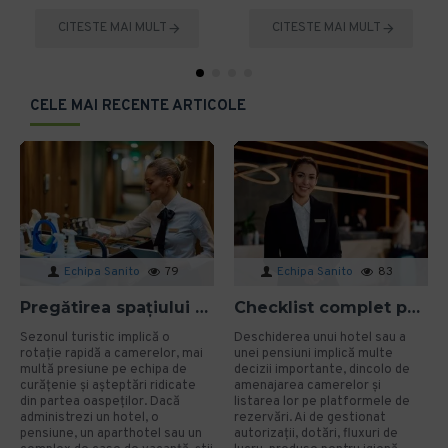
CITESTE MAI MULT
CITESTE MAI MULT
CELE MAI RECENTE ARTICOLE
Echipa Sanito
79
Echipa Sanito
83
Pregătirea spațiului pentru sezonul turistic: cum eviți problemele de igienă?
Checklist complet pentru deschiderea unui hotel sau a unei pensiuni
Sezonul turistic implică o
Deschiderea unui hotel sau a
rotație rapidă a camerelor, mai
unei pensiuni implică multe
multă presiune pe echipa de
decizii importante, dincolo de
curățenie și așteptări ridicate
amenajarea camerelor și
din partea oaspeților. Dacă
listarea lor pe platformele de
administrezi un hotel, o
rezervări. Ai de gestionat
pensiune, un aparthotel sau un
autorizații, dotări, fluxuri de