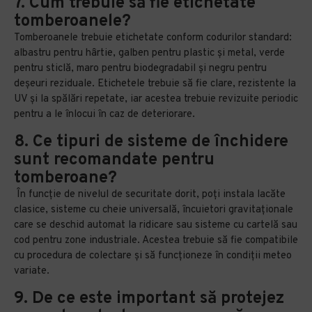
7. Cum trebuie să fie etichetate
tomberoanele?
Tomberoanele trebuie etichetate conform codurilor standard:
albastru pentru hârtie, galben pentru plastic și metal, verde
pentru sticlă, maro pentru biodegradabil și negru pentru
deșeuri reziduale. Etichetele trebuie să fie clare, rezistente la
UV și la spălări repetate, iar acestea trebuie revizuite periodic
pentru a le înlocui în caz de deteriorare.
8. Ce tipuri de sisteme de închidere
sunt recomandate pentru
tomberoane?
În funcție de nivelul de securitate dorit, poți instala lacăte
clasice, sisteme cu cheie universală, încuietori gravitaționale
care se deschid automat la ridicare sau sisteme cu cartelă sau
cod pentru zone industriale. Acestea trebuie să fie compatibile
cu procedura de colectare și să funcționeze în condiții meteo
variate.
9. De ce este important să protejez