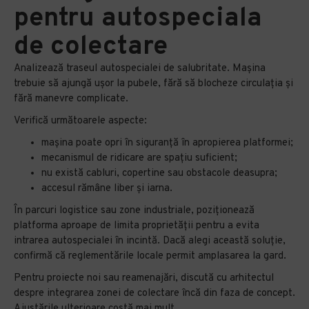
pentru autospeciala
de colectare
Analizează traseul autospecialei de salubritate. Mașina
trebuie să ajungă ușor la pubele, fără să blocheze circulația și
fără manevre complicate.
Verifică următoarele aspecte:
mașina poate opri în siguranță în apropierea platformei;
mecanismul de ridicare are spațiu suficient;
nu există cabluri, copertine sau obstacole deasupra;
accesul rămâne liber și iarna.
În parcuri logistice sau zone industriale, poziționează
platforma aproape de limita proprietății pentru a evita
intrarea autospecialei în incintă. Dacă alegi această soluție,
confirmă că reglementările locale permit amplasarea la gard.
Pentru proiecte noi sau reamenajări, discută cu arhitectul
despre integrarea zonei de colectare încă din faza de concept.
Ajustările ulterioare costă mai mult.