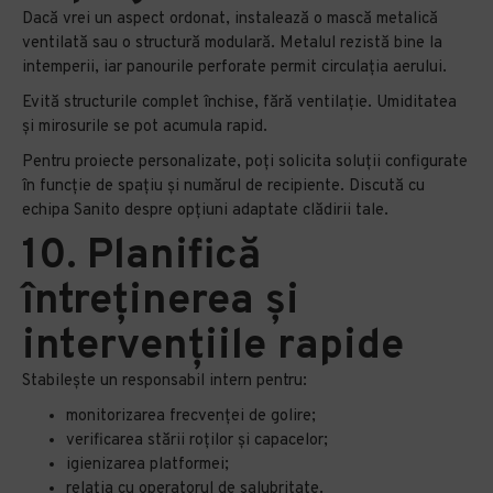
Dacă vrei un aspect ordonat, instalează o mască metalică
ventilată sau o structură modulară. Metalul rezistă bine la
intemperii, iar panourile perforate permit circulația aerului.
Evită structurile complet închise, fără ventilație. Umiditatea
și mirosurile se pot acumula rapid.
Pentru proiecte personalizate, poți solicita soluții configurate
în funcție de spațiu și numărul de recipiente. Discută cu
echipa Sanito despre opțiuni adaptate clădirii tale.
10. Planifică
întreținerea și
intervențiile rapide
Stabilește un responsabil intern pentru:
monitorizarea frecvenței de golire;
verificarea stării roților și capacelor;
igienizarea platformei;
relația cu operatorul de salubritate.