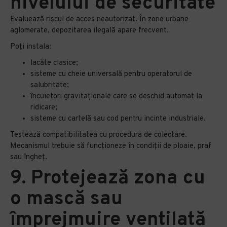
nivelului de securitate
Evaluează riscul de acces neautorizat. În zone urbane
aglomerate, depozitarea ilegală apare frecvent.
Poți instala:
lacăte clasice;
sisteme cu cheie universală pentru operatorul de
salubritate;
încuietori gravitaționale care se deschid automat la
ridicare;
sisteme cu cartelă sau cod pentru incinte industriale.
Testează compatibilitatea cu procedura de colectare.
Mecanismul trebuie să funcționeze în condiții de ploaie, praf
sau îngheț.
9. Protejează zona cu
o mască sau
împrejmuire ventilată