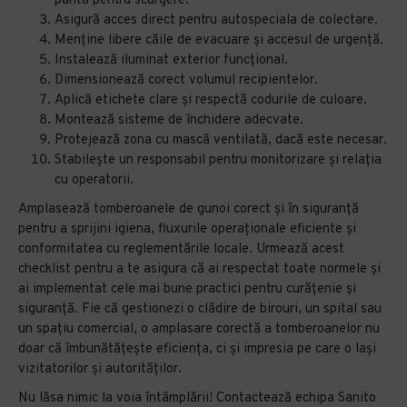
pantă pentru scurgere.
Asigură acces direct pentru autospeciala de colectare.
Menține libere căile de evacuare și accesul de urgență.
Instalează iluminat exterior funcțional.
Dimensionează corect volumul recipientelor.
Aplică etichete clare și respectă codurile de culoare.
Montează sisteme de închidere adecvate.
Protejează zona cu mască ventilată, dacă este necesar.
Stabilește un responsabil pentru monitorizare și relația
cu operatorii.
Amplasează tomberoanele de gunoi corect și în siguranță
pentru a sprijini igiena, fluxurile operaționale eficiente și
conformitatea cu reglementările locale. Urmează acest
checklist pentru a te asigura că ai respectat toate normele și
ai implementat cele mai bune practici pentru curățenie și
siguranță. Fie că gestionezi o clădire de birouri, un spital sau
un spațiu comercial, o amplasare corectă a tomberoanelor nu
doar că îmbunătățește eficiența, ci și impresia pe care o lași
vizitatorilor și autorităților.
Nu lăsa nimic la voia întâmplării! Contactează echipa Sanito