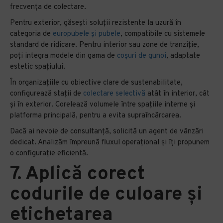
frecvența de colectare.
Pentru exterior, găsești soluții rezistente la uzură în
categoria de
europubele și pubele
, compatibile cu sistemele
standard de ridicare. Pentru interior sau zone de tranziție,
poți integra modele din gama de
coșuri de gunoi
, adaptate
estetic spațiului.
În organizațiile cu obiective clare de sustenabilitate,
configurează stații de
colectare selectivă
atât în interior, cât
și în exterior. Corelează volumele între spațiile interne și
platforma principală, pentru a evita supraîncărcarea.
Dacă ai nevoie de consultanță, solicită un agent de vânzări
dedicat. Analizăm împreună fluxul operațional și îți propunem
o configurație eficientă.
7. Aplică corect
codurile de culoare și
etichetarea