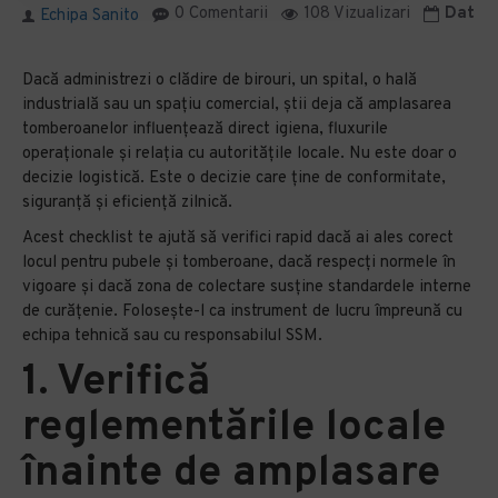
0 Comentarii
108 Vizualizari
Data m
Echipa Sanito
Dacă administrezi o clădire de birouri, un spital, o hală
industrială sau un spațiu comercial, știi deja că amplasarea
tomberoanelor influențează direct igiena, fluxurile
operaționale și relația cu autoritățile locale. Nu este doar o
decizie logistică. Este o decizie care ține de conformitate,
siguranță și eficiență zilnică.
Acest checklist te ajută să verifici rapid dacă ai ales corect
locul pentru pubele și tomberoane, dacă respecți normele în
vigoare și dacă zona de colectare susține standardele interne
de curățenie. Folosește-l ca instrument de lucru împreună cu
echipa tehnică sau cu responsabilul SSM.
1. Verifică
reglementările locale
înainte de amplasare