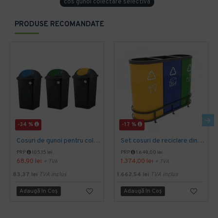
cos gunoi colectare selectiva
PRODUSE RECOMANDATE
-34 %
-17 %
Cosuri de gunoi pentru colectare selectiva, Multipat, 30 litri
Set cosuri de reciclare din metal ultra rezistent, MALMO B, Best-seller, 3x60L, 92x32x65 cm
PRP
105,15 lei
PRP
1.648,00 lei
68,90 lei
1.374,00 lei
+ TVA
+ TVA
83,37 lei
TVA inclus
1.662,54 lei
TVA inclus
Adaugă în Coş
Adaugă în Coş