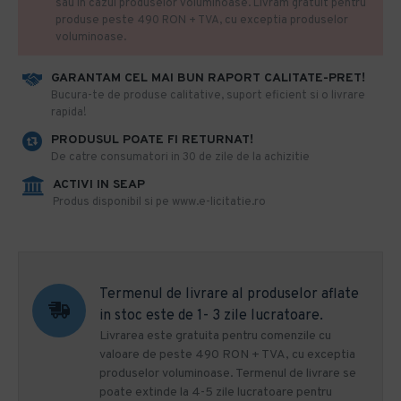
sau in cazul produselor voluminoase. Livram gratuit pentru
produse peste 490 RON + TVA, cu exceptia produselor
voluminoase.
GARANTAM CEL MAI BUN RAPORT CALITATE-PRET!
​Bucura-te de produse calitative, suport eficient si o livrare
rapida!
PRODUSUL POATE FI RETURNAT!
De catre consumatori in 30 de zile de la achizitie
ACTIVI IN SEAP
Produs disponibil si pe www.e-licitatie.ro
Termenul de livrare al produselor aflate
in stoc este de 1- 3 zile lucratoare.
Livrarea este gratuita pentru comenzile cu
valoare de peste 490 RON + TVA, cu exceptia
produselor voluminoase. Termenul de livrare se
poate extinde la 4-5 zile lucratoare pentru