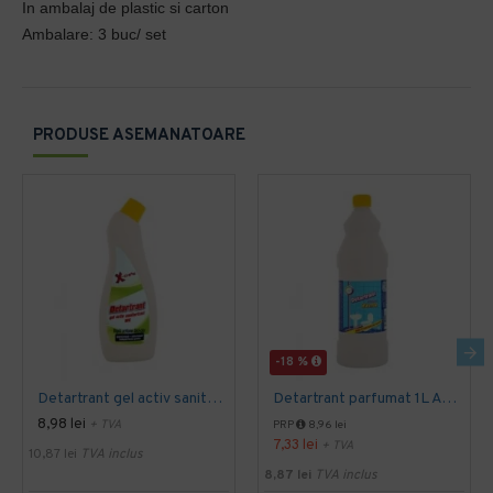
In ambalaj de plastic si carton
Ambalare: 3 buc/ set
PRODUSE ASEMANATOARE
-18 %
Detartrant gel activ sanitarizant 750ml AQAS
Detartrant parfumat 1L AQAS
8,98 lei
+ TVA
PRP
8,96 lei
7,33 lei
+ TVA
10,87 lei
TVA inclus
8,87 lei
TVA inclus