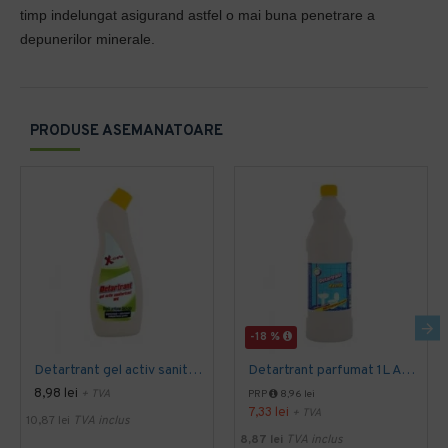
timp indelungat asigurand astfel o mai buna penetrare a
depunerilor minerale.
PRODUSE ASEMANATOARE
-18 %
Detartrant gel activ sanitarizant 750ml AQAS
Detartrant parfumat 1L AQAS
8,98 lei
+ TVA
PRP
8,96 lei
7,33 lei
+ TVA
10,87 lei
TVA inclus
8,87 lei
TVA inclus