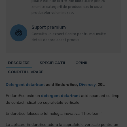
poate extinde la 4-5 zile lucratoare pentru
anumite categorii de produse sau in cazul
produselor voluminoase.
Suport premium
Consulta un expert Sanito pentru mai multe
detalii despre acest produs
DESCRIERE
SPECIFICATII
OPINII
CONDITII LIVRARE
Detergent detartrant
acid EnduroEco,
Diversey
, 20L
EnduroEco este un
detergent detartrant
acid spumant cu timp
de contact ridicat pe suprafetele verticale.
EnduroEco foloseste tehnologia inovativa ‘Thixofoam’.
La aplicare EnduroEco adera la suprafetele verticale pentru un