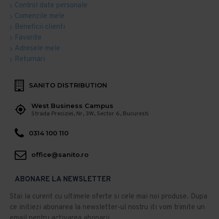
Control date personale
Comenzile mele
Beneficii clienti
Favorite
Adresele mele
Returnari
SANITO DISTRIBUTION
West Business Campus
Strada Preciziei, Nr, 3W, Sector 6, Bucuresti
0314 100 110
office@sanito.ro
ABONARE LA NEWSLETTER
Stai la curent cu ultimele oferte si cele mai noi produse. Dupa
ce initiezi abonarea la newsletter-ul nostru iti vom trimite un
email pentru activarea abonarii.