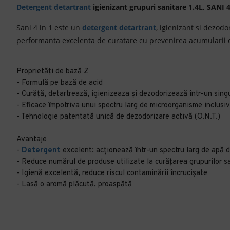
Detergent detartrant
igienizant
grupuri sanitare 1.4L, SANI 4
Sani 4 in 1 este un
detergent detartrant
, igienizant si dezod
performanta excelenta de curatare cu prevenirea acumularii dep
Proprietăți de bază Z
- Formulă pe bază de acid
- Curăţă, detartrează, igienizeaza şi dezodorizează într-un sing
- Eficace împotriva unui spectru larg de microorganisme inclusiv
- Tehnologie patentată unică de dezodorizare activă (O.N.T.)
Avantaje
-
Detergent
excelent: acţionează într-un spectru larg de apă 
- Reduce numărul de produse utilizate la curățarea grupurilor s
- Igienă excelentă, reduce riscul contaminării încrucișate
- Lasă o aromă plăcută, proaspătă