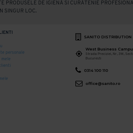
E PRODUSELE DE IGIENĂ SI CURĂTENIE PROFESIONA
N SINGUR LOC.
LIENTI
SANITO DISTRIBUTION
eu
West Business Campu
ate personale
Strada Preciziei, Nr, 3W, Sect
Bucuresti
 mele
clienti
0314 100 110
mele
office@sanito.ro