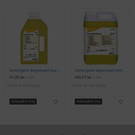
Detergent degresant bucatarie SUMA Extend D3, Diversey, 2L
Detergent degresant lichid SUMA Force/ Breakup D3.5, Diversey, 5L
111,35 lei
100,37 lei
+ TVA
+ TVA
134,73 lei
TVA inclus
121,45 lei
TVA inclus
Adaugă în Coş
Adaugă în Coş