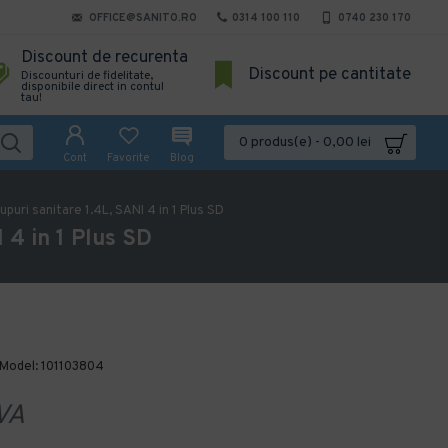
OFFICE@SANITO.RO
0314 100 110
0740 230 170
Discount de recurenta
Discount pe cantitate
Discounturi de fidelitate,
disponibile direct in contul
tau!
0 produs(e) - 0,00 lei
Cont
Favorite
Blog
puri sanitare 1.4L, SANI 4 in 1 Plus SD
 4 in 1 Plus SD
Model:
101103804
VA