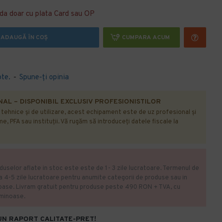
da doar cu plata Card sau OP
ADAUGĂ ÎN COŞ
CUMPARA ACUM
ote.
-
Spune-ţi opinia
AL – DISPONIBIL EXCLUSIV PROFESIONISTILOR
r tehnice și de utilizare, acest echipament este de uz profesional și
e, PFA sau instituții. Vă rugăm să introduceți datele fiscale la
duselor aflate in stoc este este de 1- 3 zile lucratoare. Termenul de
la 4-5 zile lucratoare pentru anumite categorii de produse sau in
oase. Livram gratuit pentru produse peste 490 RON + TVA, cu
uminoase.
UN RAPORT CALITATE-PRET!