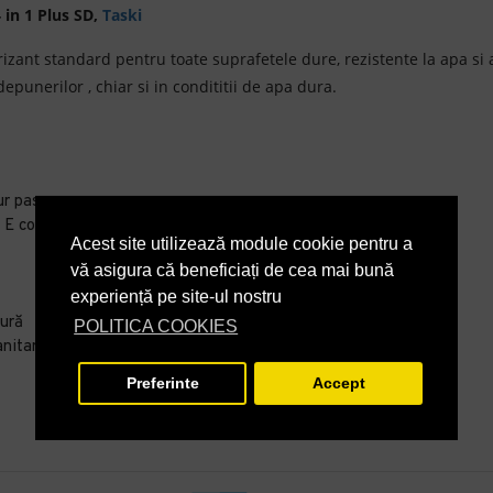
 in 1 Plus SD,
Taski
orizant standard pentru toate suprafetele dure, rezistente la apa si
unerilor , chiar si in condititii de apa dura.
ur pas
 E coli și Salmonella
Acest site utilizează module cookie pentru a
vă asigura că beneficiați de cea mai bună
experiență pe site-ul nostru
dură
POLITICA COOKIES
anitare
Preferinte
Accept