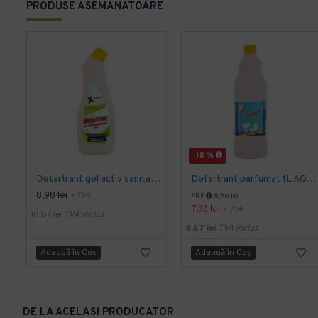
PRODUSE ASEMANATOARE
-18 %
Detartrant gel activ sanitarizant 750ml AQAS
Detartrant parfumat 1L AQAS
8,98 lei
+ TVA
PRP
8,96 lei
7,33 lei
+ TVA
10,87 lei
TVA inclus
8,87 lei
TVA inclus
Adaugă în Coş
Adaugă în Coş
DE LA ACELASI PRODUCATOR