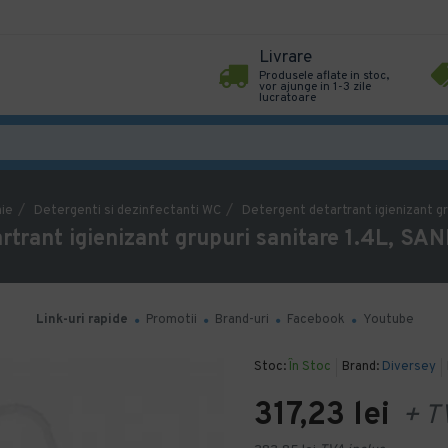
Livrare
Produsele aflate in stoc,
vor ajunge in 1-3 zile
lucratoare
nie
Detergenti si dezinfectanti WC
Detergent detartrant igienizant gru
rtrant igienizant grupuri sanitare 1.4L, SANI
Link-uri rapide
Promotii
Brand-uri
Facebook
Youtube
Stoc:
În Stoc
Brand:
Diversey
317,23 lei
+ T