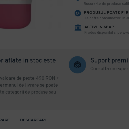
​Bucura-te de produse calit
PRODUSUL POATE FI 
De catre consumatori in 30 
ACTIVI IN SEAP
Produs disponibil si pe www
r aflate in stoc este
Suport prem
Consulta un expert
u valoare de peste 490 RON +
ermenul de livrare se poate
te categorii de produse sau
VRARE
DESCARCARI