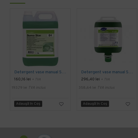
Detergent vase manual SUMA STAR D1, Diversey, 5L
Detergent vase manual SUMA STAR D1 Plus, Diversey, 2L
160,16 lei
296,40 lei
+ TVA
+ TVA
193,79 lei
TVA inclus
358,64 lei
TVA inclus
Adaugă în Coş
Adaugă în Coş