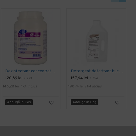
Dezinfectant concentrat pe baza de clor (cloramina), Suma Tab D4, Diversey, 300 tablete
Detergent detartrant bucatarie SUMA Calc D5, Diversey, 2L
120,89 lei
157,64 lei
+ TVA
+ TVA
146,28 lei
TVA inclus
190,74 lei
TVA inclus
3
Adaugă în Coş
Adaugă în Coş