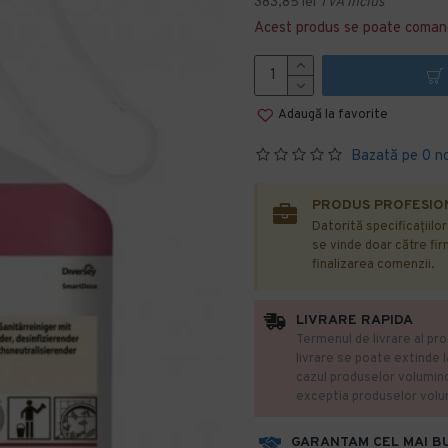
383,85 lei
TVA inclus
Acest produs se poate coman
Adaugă la favorite
Bazată pe 0 n
PRODUS PROFESION
Datorită specificațiilo
se vinde doar către firm
finalizarea comenzii.
LIVRARE RAPIDA
Termenul de livrare al pro
livrare se poate extinde 
cazul produselor volumin
exceptia produselor vol
GARANTAM CEL MAI B