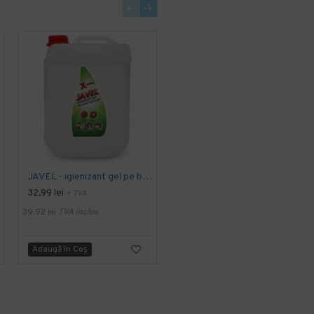
JAVEL - igienizant gel pe baza de clor 5 L AQAS
Detartrant 5L Konga
32,99 lei
40,34 lei
+ TVA
+ TVA
39,92 lei
TVA inclus
48,81 lei
TVA inclus
Adaugă în Coş
Adaugă în Coş