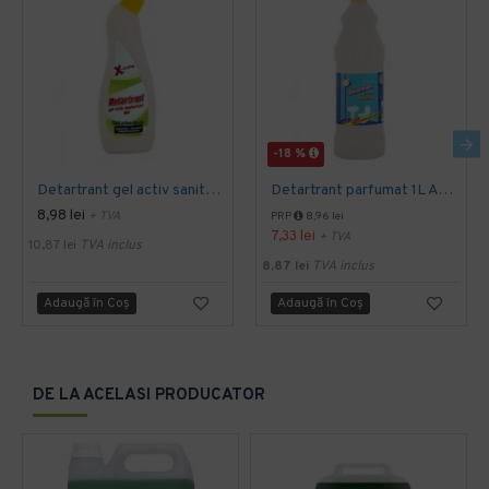
-18 %
Detartrant gel activ sanitarizant 750ml AQAS
Detartrant parfumat 1L AQAS
8,98 lei
+ TVA
PRP
8,96 lei
7,33 lei
+ TVA
10,87 lei
TVA inclus
8,87 lei
TVA inclus
Adaugă în Coş
Adaugă în Coş
DE LA ACELASI PRODUCATOR