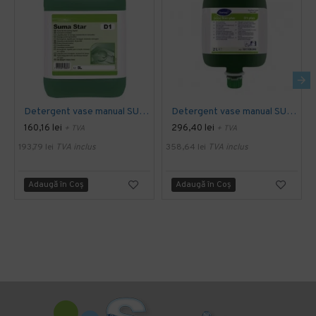
Detergent vase manual SUMA STAR D1, Diversey, 5L
Detergent vase manual SUMA STAR D1 Plus, Diversey, 2L
160,16 lei
296,40 lei
+ TVA
+ TVA
193,79 lei
TVA inclus
358,64 lei
TVA inclus
Adaugă în Coş
Adaugă în Coş