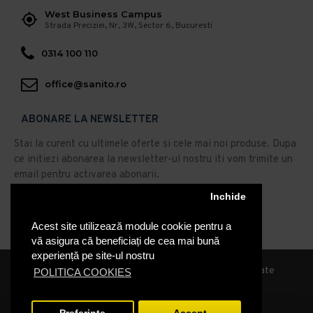
West Business Campus
Strada Preciziei, Nr, 3W, Sector 6, Bucuresti
0314 100 110
office@sanito.ro
ABONARE LA NEWSLETTER
Stai la curent cu ultimele oferte si cele mai noi produse. Dupa
ce initiezi abonarea la newsletter-ul nostru iti vom trimite un
email pentru activarea abonarii.
Abonare
Inchide
Acest site utilizează module cookie pentru a
Am citit şi sunt de acord cu
Politica de Confidentialitate
vă asigura că beneficiați de cea mai bună
experiență pe site-ul nostru
© 2019, Sanito Distribution, Toate drepturile rezervate
POLITICA COOKIES