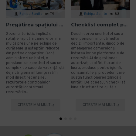
Echipa Sanito
79
Echipa Sanito
83
Pregătirea spațiului pentru sezonul turistic: cum eviți problemele de igienă?
Checklist complet pentru deschiderea unui hotel sau a unei pensiuni
Sezonul turistic implică o
Deschiderea unui hotel sau a
rotație rapidă a camerelor, mai
unei pensiuni implică multe
multă presiune pe echipa de
decizii importante, dincolo de
curățenie și așteptări ridicate
amenajarea camerelor și
din partea oaspeților. Dacă
listarea lor pe platformele de
administrezi un hotel, o
rezervări. Ai de gestionat
pensiune, un aparthotel sau un
autorizații, dotări, fluxuri de
complex de case de vacanță, știi
lucru, produse pentru igienă,
deja că igiena influențează în
consumabile și proceduri care
mod direct recenziile,
susțin funcționarea zilnică a
rezultatele controalelor
unității.De aceea, un checklist
autorităților și ritmul
bine structurat te ajută s..
rezervărilo..
CITESTE MAI MULT
CITESTE MAI MULT