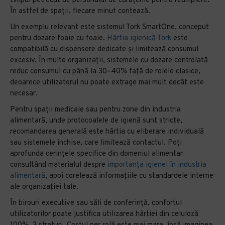
timpul petrecut de personalul de curățenie pentru reumplere.
În astfel de spații, fiecare minut contează.
Un exemplu relevant este sistemul Tork SmartOne, conceput
pentru dozare foaie cu foaie.
Hârtia igienică Tork
este
compatibilă cu dispensere dedicate și limitează consumul
excesiv. În multe organizații, sistemele cu dozare controlată
reduc consumul cu până la 30–40% față de rolele clasice,
deoarece utilizatorul nu poate extrage mai mult decât este
necesar.
Pentru spații medicale sau pentru zone din industria
alimentară, unde protocoalele de igienă sunt stricte,
recomandarea generală este hârtia cu eliberare individuală
sau sistemele închise, care limitează contactul. Poți
aprofunda cerințele specifice din domeniul alimentar
consultând materialul despre
importanța igienei în industria
alimentară
, apoi corelează informațiile cu standardele interne
ale organizației tale.
În birouri executive sau săli de conferință, confortul
utilizatorilor poate justifica utilizarea hârtiei din celuloză