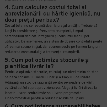
4. Cum calculez costul total al
aprovizionării cu hârtie igienică, nu
doar prețul per bax?
Costul total nu se rezumă doar la prețul unității. Trebuie să
luați în considerare și frecvența reumplerii, timpul
personalului dedicat întreținerii și consumul mediu per
utilizator. De asemenea, un sistem de dozare controlată poate
părea mai scump inițial, dar economisește pe termen lung prin
reducerea consumului și a frecvenței reumplerii.
5. Cum pot optimiza stocurile și
planifica livrările?
Pentru a optimiza stocurile, calculați un nivel minim de stoc
pe baza consumului mediu lunar și a timpului de livrare.
Adăugați un stoc de siguranță pentru perioadele de vârf,
evitând astfel supraaprovizionarea. Alegeți livrări direct la
locație, livrări centralizate sau livrări programate
lunar/trimestrial pentru a reduce riscurile de lipsuri.
6. Cum pot integra sustenabilitatea