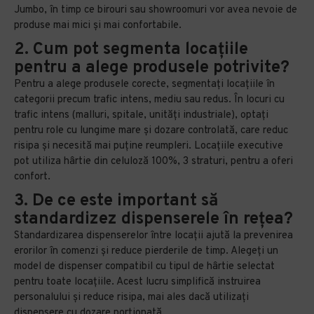
Jumbo, în timp ce birouri sau showroomuri vor avea nevoie de
produse mai mici și mai confortabile.
2. Cum pot segmenta locațiile
pentru a alege produsele potrivite?
Pentru a alege produsele corecte, segmentați locațiile în
categorii precum trafic intens, mediu sau redus. În locuri cu
trafic intens (malluri, spitale, unități industriale), optați
pentru role cu lungime mare și dozare controlată, care reduc
risipa și necesită mai puține reumpleri. Locațiile executive
pot utiliza hârtie din celuloză 100%, 3 straturi, pentru a oferi
confort.
3. De ce este important să
standardizez dispenserele în rețea?
Standardizarea dispenserelor între locații ajută la prevenirea
erorilor în comenzi și reduce pierderile de timp. Alegeți un
model de dispenser compatibil cu tipul de hârtie selectat
pentru toate locațiile. Acest lucru simplifică instruirea
personalului și reduce risipa, mai ales dacă utilizați
dispensere cu dozare porționată.