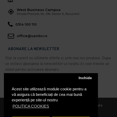
West Business Campus
Strada Preciziei, Nr, 3W, Sector 6, Bucuresti
0314 100 110
office@sanito.ro
ABONARE LA NEWSLETTER
Stai la curent cu ultimele oferte si cele mai noi produse. Dupa
ce initiezi abonarea la newsletter-ul nostru iti vom trimite un
email pentru activarea abonarii.
Inchide
Abonare
Acest site utilizează module cookie pentru a
Am citit şi sunt de acord cu
Politica de Confidentialitate
vă asigura că beneficiați de cea mai bună
experiență pe site-ul nostru
© 2019, Sanito Distribution, Toate drepturile rezervate
POLITICA COOKIES