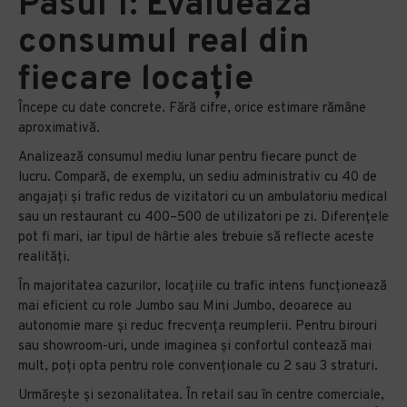
Pasul 1: Evaluează
consumul real din
fiecare locație
Începe cu date concrete. Fără cifre, orice estimare rămâne
aproximativă.
Analizează consumul mediu lunar pentru fiecare punct de
lucru. Compară, de exemplu, un sediu administrativ cu 40 de
angajați și trafic redus de vizitatori cu un ambulatoriu medical
sau un restaurant cu 400–500 de utilizatori pe zi. Diferențele
pot fi mari, iar tipul de hârtie ales trebuie să reflecte aceste
realități.
În majoritatea cazurilor, locațiile cu trafic intens funcționează
mai eficient cu role Jumbo sau Mini Jumbo, deoarece au
autonomie mare și reduc frecvența reumplerii. Pentru birouri
sau showroom-uri, unde imaginea și confortul contează mai
mult, poți opta pentru role convenționale cu 2 sau 3 straturi.
Urmărește și sezonalitatea. În retail sau în centre comerciale,