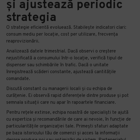
și ajustează periodic
strategia
O strategie eficientă evoluează. Stabilește indicatori clari:
consum mediu per locație, cost per utilizare, frecvența
reaprovizionării.
Analizează datele trimestrial. Dacă observi o creștere
nejustificată a consumului într-o locație, verifică tipul de
dispenser sau schimbările în trafic. Dacă o unitate
înregistrează scăderi constante, ajustează cantitățile
comandate.
Discută constant cu managerii locali și cu echipa de
curățenie. Ei observă rapid diferențele dintre produse și pot
semnala situații care nu apar în rapoartele financiare.
Pentru rețele extinse, echipa noastră de specialiști te ajută
cu expertiza și recomandările de care ai nevoie, în funcție de
particularitățile organizației tale. Primești sfaturi adaptate
pe baza istoricului tău de comenzi și acces la informații