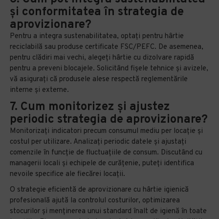
și conformitatea în strategia de
aprovizionare?
Pentru a integra sustenabilitatea, optați pentru hârtie
reciclabilă sau produse certificate FSC/PEFC. De asemenea,
pentru clădiri mai vechi, alegeți hârtie cu dizolvare rapidă
pentru a preveni blocajele. Solicitând fișele tehnice și avizele,
vă asigurați că produsele alese respectă reglementările
interne și externe.
7. Cum monitorizez și ajustez
periodic strategia de aprovizionare?
Monitorizați indicatori precum consumul mediu per locație și
costul per utilizare. Analizați periodic datele și ajustați
comenzile în funcție de fluctuațiile de consum. Discutând cu
managerii locali și echipele de curățenie, puteți identifica
nevoile specifice ale fiecărei locații.
O strategie eficientă de aprovizionare cu hârtie igienică
profesională ajută la controlul costurilor, optimizarea
stocurilor și menținerea unui standard înalt de igienă în toate