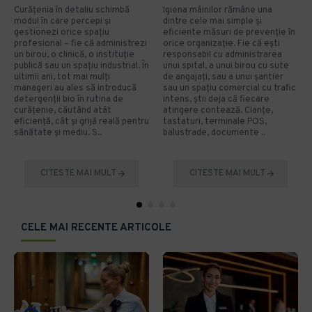
Curățenia în detaliu schimbă
Igiena mâinilor rămâne una
modul în care percepi și
dintre cele mai simple și
gestionezi orice spațiu
eficiente măsuri de prevenție în
profesional – fie că administrezi
orice organizație. Fie că ești
un birou, o clinică, o instituție
responsabil cu administrarea
publică sau un spațiu industrial. În
unui spital, a unui birou cu sute
ultimii ani, tot mai mulți
de angajați, sau a unui șantier
manageri au ales să introducă
sau un spațiu comercial cu trafic
detergenții bio în rutina de
intens, știi deja că fiecare
curățenie, căutând atât
atingere contează. Clanțe,
eficiență, cât și grijă reală pentru
tastaturi, terminale POS,
sănătate și mediu. S..
balustrade, documente ..
CITESTE MAI MULT
CITESTE MAI MULT
CELE MAI RECENTE ARTICOLE