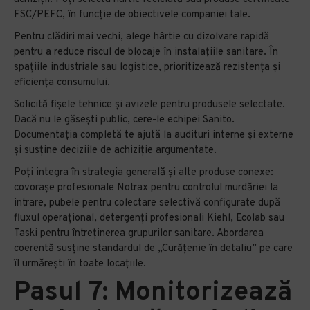
FSC/PEFC, în funcție de obiectivele companiei tale.
Pentru clădiri mai vechi, alege hârtie cu dizolvare rapidă
pentru a reduce riscul de blocaje în instalațiile sanitare. În
spațiile industriale sau logistice, prioritizează rezistența și
eficiența consumului.
Solicită fișele tehnice și avizele pentru produsele selectate.
Dacă nu le găsești public, cere-le echipei Sanito.
Documentația completă te ajută la audituri interne și externe
și susține deciziile de achiziție argumentate.
Poți integra în strategia generală și alte produse conexe:
covorașe profesionale Notrax pentru controlul murdăriei la
intrare, pubele pentru colectare selectivă configurate după
fluxul operațional, detergenți profesionali Kiehl, Ecolab sau
Taski pentru întreținerea grupurilor sanitare. Abordarea
coerentă susține standardul de „Curățenie în detaliu” pe care
îl urmărești în toate locațiile.
Pasul 7: Monitorizează