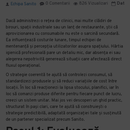
0 Comentarii
826 Vizualizari
Data m
Echipa Sanito
Dacă administrezi o rețea de clinici, mai multe clădiri de
birouri, spații industriale sau un lanț de restaurante, știi că
aprovizionarea cu consumabile nu este o sarcină secundară.
Ea influențează costurile lunare, timpul echipei de
mentenanță și percepția utilizatorilor asupra spațiului. Hârtia
igienică profesională pare un detaliu mic, dar absența ei sau
alegerea nepotrivită generează situații care afectează direct
fluxul operațional.
O strategie coerentă te ajută să controlezi consumul, să
standardizezi produsele și să reduci variațiile de cost între
locații. În loc să reacționezi la lipsa stocului, planifici, iar în
loc să comanzi produse diferite pentru fiecare punct de lucru,
creezi un sistem unitar. Mai jos vei descoperi un ghid practic,
structurat în pași clari, care te ajută să construiești o
strategie predictibilă, adaptată organizației tale și susținută
de un partener specializat precum Sanito.