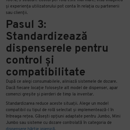
100%, 3 straturi. Costul per rolă este mai mare, însă imaginea
și experiența utilizatorului pot conta în relația cu partenerii
sau clienții.
Pasul 3:
Standardizează
dispenserele pentru
control și
compatibilitate
După ce alegi consumabilele, aliniază sistemele de dozare.
Dacă fiecare locație folosește alt model de dispenser, apar
comenzi greșite și pierderi de timp la inventar.
Standardizarea reduce aceste situații. Alege un model
compatibil cu tipul de rolă selectat și implementează-l în
întreaga rețea. Găsești opțiuni adaptate pentru Jumbo, Mini
Jumbo sau sisteme cu dozare controlată în categoria de
dispensere hârtie igienică
.