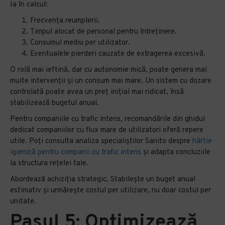
Ia în calcul:
Frecvența reumplerii.
Timpul alocat de personal pentru întreținere.
Consumul mediu per utilizator.
Eventualele pierderi cauzate de extragerea excesivă.
O rolă mai ieftină, dar cu autonomie mică, poate genera mai
multe intervenții și un consum mai mare. Un sistem cu dozare
controlată poate avea un preț inițial mai ridicat, însă
stabilizează bugetul anual.
Pentru companiile cu trafic intens, recomandările din ghidul
dedicat companiilor cu flux mare de utilizatori oferă repere
utile. Poți consulta analiza specialiștilor Sanito despre
hârtie
igienică pentru companii cu trafic intens
și adapta concluziile
la structura rețelei tale.
Abordează achiziția strategic. Stabilește un buget anual
estimativ și urmărește costul per utilizare, nu doar costul per
unitate.
Pasul 5: Optimizează