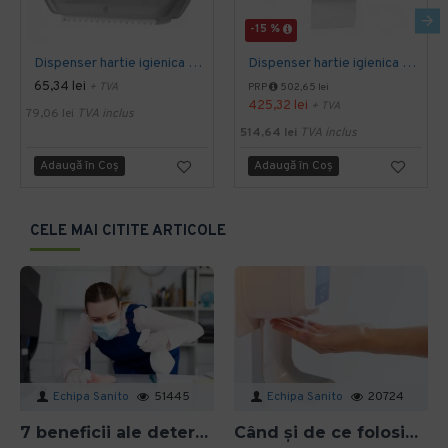
-15 %
Dispenser hartie igienica mini Jumbo Tork alb
Dispenser hartie igienica pliata, inox finisaj satinat, Mediclinics
65,34 lei
+ TVA
PRP
502,65 lei
425,32 lei
+ TVA
79,06 lei
TVA inclus
514,64 lei
TVA inclus
Adaugă în Coş
Adaugă în Coş
CELE MAI CITITE ARTICOLE
Echipa Sanito
51445
Echipa Sanito
20724
7 beneficii ale detergenților bio pentru mediu și sănătate în spațiile profesionale
Când și de ce folosim gelul dezinfectant? Ghid aplicat pentru organizații