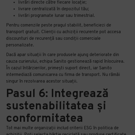
livrări directe către fiecare locație;
livrare centralizată în depozitul tău;
livrări programate lunar sau trimestrial.
Pentru comenzile peste pragul stabilit, beneficiezi de
transport gratuit. Clienții cu achiziții recurente pot accesa
discounturi de recurență sau condiții comerciale
personalizate.
Dacă apar situații în care produsele ajung deteriorate din
cauza curierului, echipa Sanito gestionează rapid înlocuirea.
În cazul întârzierilor, primești suport direct, iar Sanito
intermediază comunicarea cu firma de transport. Nu rămâi
singur în rezolvarea acestor situații.
Pasul 6: Integrează
sustenabilitatea și
conformitatea
Tot mai multe organizații includ criterii ESG în politica de
achiziții. Poți selecta hârtie reciclată sau produse certificate