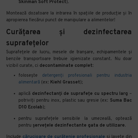
Skinman Soft Protect
).
Montează dozatoare la intrarea în spațiile de producție și în
apropierea fiecărui punct de manipulare a alimentelor!
Curățarea și dezinfectarea
suprafețelor
Suprafețele de lucru, mesele de tranșare, echipamentele și
benzile transportoare trebuie igienizate constant. Nu doar
vizibil curate, ci
decontaminate complet
:
folosește
detergenți profesionali pentru industria
alimentară
(ex:
Kiehl Grasset
);
aplică
dezinfectanți de suprafețe cu spectru larg
–
potriviți pentru inox, plastic sau gresie (ex:
Suma Bac
D10 Ecolab
);
pentru suprafețele sensibile la umezeală, optează
pentru
șervețele dezinfectante gata de utilizare.
Include
cărucioare de curățenie profesionale
și lavete din