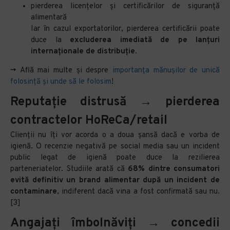
pierderea licențelor și certificărilor de siguranță
alimentară
Iar în cazul exportatorilor, pierderea certificării poate
duce la
excluderea imediată de pe lanțuri
internaționale de distribuție
.
-> Află mai multe și despre
importanța mănușilor de unică
folosință și unde să le folosim
!
Reputație distrusă → pierderea
contractelor HoReCa/retail
Clienții nu îți vor acorda o a doua șansă dacă e vorba de
igienă. O recenzie negativă pe social media sau un incident
public legat de igienă poate duce la rezilierea
parteneriatelor. Studiile arată că
68% dintre consumatori
evită definitiv un brand alimentar după un incident de
contaminare
, indiferent dacă vina a fost confirmată sau nu.
[3]
Angajați îmbolnăviți → concedii