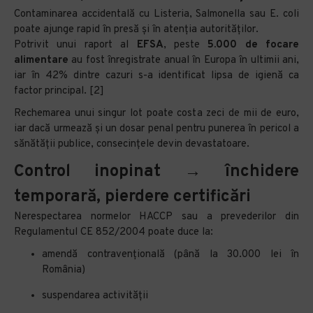
Contaminarea accidentală cu Listeria, Salmonella sau E. coli
poate ajunge rapid în presă și în atenția autorităților.
Potrivit unui raport al
EFSA
, peste
5.000 de focare
alimentare
au fost înregistrate anual în Europa în ultimii ani,
iar în 42% dintre cazuri s-a identificat lipsa de igienă ca
factor principal. [2]
Rechemarea unui singur lot poate costa zeci de mii de euro,
iar dacă urmează și un dosar penal pentru punerea în pericol a
sănătății publice, consecințele devin devastatoare.
Control inopinat → închidere
temporară, pierdere certificări
Nerespectarea normelor HACCP sau a prevederilor din
Regulamentul CE 852/2004 poate duce la:
amendă contravențională (până la 30.000 lei în
România)
suspendarea activității