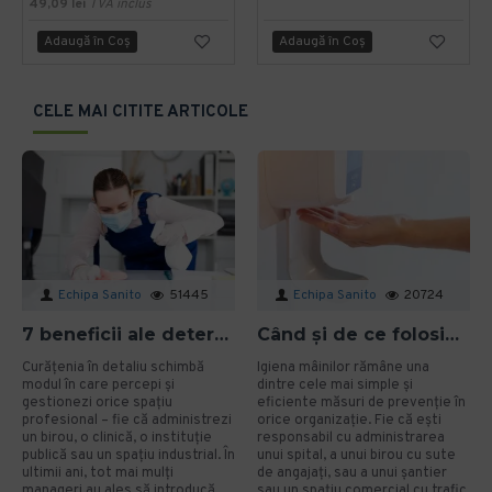
49,09 lei
TVA inclus
Adaugă în Coş
Adaugă în Coş
CELE MAI CITITE ARTICOLE
Echipa Sanito
51445
Echipa Sanito
20724
7 beneficii ale detergenților bio pentru mediu și sănătate în spațiile profesionale
Când și de ce folosim gelul dezinfectant? Ghid aplicat pentru organizații
Curățenia în detaliu schimbă
Igiena mâinilor rămâne una
modul în care percepi și
dintre cele mai simple și
gestionezi orice spațiu
eficiente măsuri de prevenție în
profesional – fie că administrezi
orice organizație. Fie că ești
un birou, o clinică, o instituție
responsabil cu administrarea
publică sau un spațiu industrial. În
unui spital, a unui birou cu sute
ultimii ani, tot mai mulți
de angajați, sau a unui șantier
manageri au ales să introducă
sau un spațiu comercial cu trafic