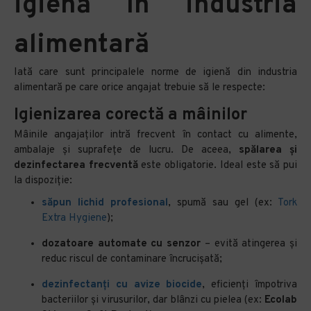
igienă în industria
alimentară
Iată care sunt principalele norme de igienă din industria
alimentară pe care orice angajat trebuie să le respecte:
Igienizarea corectă a mâinilor
Mâinile angajaților intră frecvent în contact cu alimente,
ambalaje și suprafețe de lucru. De aceea,
spălarea și
dezinfectarea frecventă
este obligatorie. Ideal este să pui
la dispoziție:
săpun lichid profesional
, spumă sau gel (ex:
Tork
Extra Hygiene
);
dozatoare automate cu senzor
– evită atingerea și
reduc riscul de contaminare încrucișată;
dezinfectanți cu avize biocide
, eficienți împotriva
bacteriilor și virusurilor, dar blânzi cu pielea (ex:
Ecolab