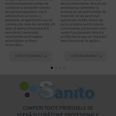
multă presiune pe echipa de
decizii importante, dincolo de
curățenie și așteptări ridicate
amenajarea camerelor și
din partea oaspeților. Dacă
listarea lor pe platformele de
administrezi un hotel, o
rezervări. Ai de gestionat
pensiune, un aparthotel sau un
autorizații, dotări, fluxuri de
complex de case de vacanță, știi
lucru, produse pentru igienă,
deja că igiena influențează în
consumabile și proceduri care
mod direct recenziile,
susțin funcționarea zilnică a
rezultatele controalelor
unității.De aceea, un checklist
autorităților și ritmul
bine structurat te ajută s..
rezervărilo..
CITESTE MAI MULT
CITESTE MAI MULT
CUMPERI TOATE PRODUSELE DE
IGIENĂ SI CURĂTENIE PROFESIONALE