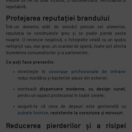
trebuie să fie nu doar vizibilă, ci documentată, verificabilă și
repetabilă.
Protejarea reputației brandului
Într-un domeniu atât de sensibil precum cel alimentar,
reputația se construiește greu și se poate pierde peste
noapte. O recenzie negativă, o fotografie virală cu un spațiu
neîngrijit sau, mai grav, un scandal de igienă, toate pot afecta
încrederea consumatorilor și a partenerilor.
Ce poți face preventiv:
investește în
covorașe profesionale de intrare
:
reduc murdăria și bacteriile aduse din exterior;
montează
dispensere moderne, cu design curat
,
pentru un aspect profesional în toate zonele;
asigură-te că zona de deșeuri este gestionată cu
pubele închise
, rezistente la coroziune și mirosuri.
Reducerea pierderilor și a risipei