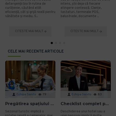
detergenții bio în rutina de
intens, știi deja că fiecare
curățenie, căutând atât
atingere contează. Clanțe,
eficiență, cât și grijă reală pentru
tastaturi, terminale POS,
sănătate și mediu. S..
balustrade, documente ..
CITESTE MAI MULT
CITESTE MAI MULT
CELE MAI RECENTE ARTICOLE
Echipa Sanito
79
Echipa Sanito
83
Pregătirea spațiului pentru sezonul turistic: cum eviți problemele de igienă?
Checklist complet pentru deschiderea unui hotel sau a unei pensiuni
Sezonul turistic implică o
Deschiderea unui hotel sau a
rotație rapidă a camerelor, mai
unei pensiuni implică multe