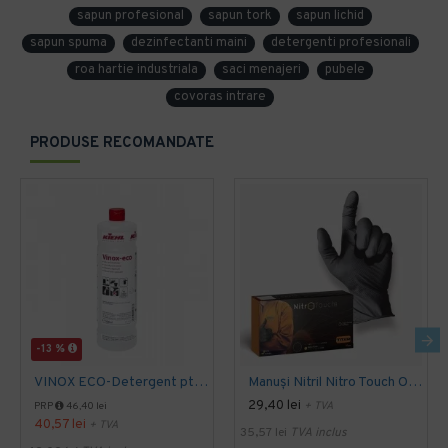
sapun profesional
sapun tork
sapun lichid
sapun spuma
dezinfectanti maini
detergenti profesionali
roa hartie industriala
saci menajeri
pubele
covoras intrare
PRODUSE RECOMANDATE
-13 %
VINOX ECO-Detergent pt.indepartarea calacarului si grasimii in industria alimentara, 1L
Manuși Nitril Nitro Touch Original - Negru
29,40 lei
+ TVA
PRP
46,40 lei
40,57 lei
+ TVA
35,57 lei
TVA inclus