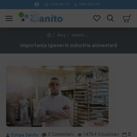
0314 100 110
0740 230 170
Blog
Importanța igienei în industria alimentară
Importanța igienei în industria alimentară
0 Comentarii
14764 Vizualizari
Data
Echipa Sanito