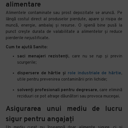
alimentare
Alimentele contaminate sau prost depozitate se aruncă. Pe
lângă costul direct al produselor pierdute, apare și risipa de
muncă, energie, ambalaj și resurse. O igienă bine pusă la
punct crește durata de valabilitate a alimentelor și reduce
pierderile nejustificate.
Cum te ajută Sanito:
saci menajeri rezistenți
, care nu se rup și previn
scurgerile;
dispersere de hârtie și
role industriale de hârtie
,
utile pentru prevenirea contaminării prin lichide;
solvenți profesionali pentru degresare
, care elimină
reziduuri ce pot atrage dăunători sau provoca mucegai.
Asigurarea unui mediu de lucru
sigur pentru angajați
Un mediu curat nu înseamnă doar alimente sigure, ci și