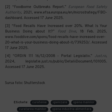
‌[2] “Foodborne Outbreaks Report.”
European Food Safety
Authority
, 2021, www.efsa.europa.eu/en/microstrategy/FBO-
dashboard. Accessed 17 June 2025.
‌[3] “Food Recalls Have Increased over 20%. What Is Your
Business Doing about It?”
Food Dive
, 18 Feb. 2025,
www.fooddive.com/spons/food-recalls-have-increased-over-
20-what-is-your-business-doing-about-it/739253/. Accessed
17 June 2025.
‌[4] “ORDIN 111 16/12/2008 - Portal Legislativ.”
Just.ro
,
2024, legislatie.just.ro/public/DetaliiDocument/101005.
Accessed 17 June 2025.
Sursa foto: Shutterstock
‌
Etichete:
curatenie
igienizare
igiena mainilor
curatarea mainilor
igiena industria alimentara