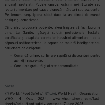
angajați protejați. Podele umede, grăsimi neînlăturate sau
resturi alimentare pot cauza alunecări, tăieturi sau accidente.
Pe termen lung, igiena slabă duce la un climat de muncă
nesigur și demotivant.
Când alegi produsele potrivite, alegi liniștea că faci lucrurile
bine. La Sanito, găsești soluții profesionale testate,
certificate și adaptate cerințelor industriei alimentare – de la
săpunuri antibacteriene, la capace de toaletă inteligente sau
cărucioare de curățenie.
Comandă online, cu livrare rapidă și discounturi pentru
achiziții recurente.
Consiliere gratuită și oferte personalizate.
Surse
[1]
World. “Food Safety.”
Who.int
, World Health Organization:
WHO, 4 Oct. 2024, www.who.int/news-room/fact-
sheets/detail/food-safety. Accessed 17 June 2025.