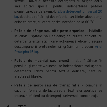
servicii HoReCa; necesită detergenți cu oxigen activ
sau aditivi speciali pentru îndepărtarea petelor
pigmentare, ca de exemplu
Eltra detergent universal 20
kg
, destinat spălării și dezinfecției textilelor albe, dar și
celor colorate, cu efect optim începând de la 60 °C.
Petele de sânge sau alte pete organice
– întâlnite
în clinici, spitale sau saloane; se curăță eficient cu
detergenți enzimatici, care acționează eficient asupra
descompunerii proteinelor și grăsimilor, precum
Ariel
ProAlpha 15 kg
.
Petele de machiaj sau cremă
– des întâlnite în
pensiuni și centre wellness; se îndepărtează mai ușor cu
detergenți lichizi pentru textile delicate, care nu
afectează fibrele.
Petele de noroi sau de transpirație
– comune în
cazul uniformelor de lucru sau al textilelor sportive; se
tratează eficient cu detergenți universali concentrați.