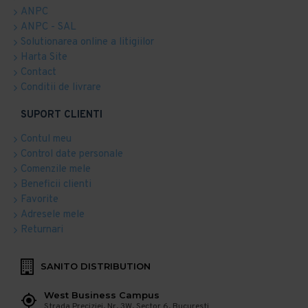
ANPC
ANPC - SAL
Solutionarea online a litigiilor
Harta Site
Contact
Conditii de livrare
SUPORT CLIENTI
Contul meu
Control date personale
Comenzile mele
Beneficii clienti
Favorite
Adresele mele
Returnari
SANITO DISTRIBUTION
West Business Campus
Strada Preciziei, Nr, 3W, Sector 6, Bucuresti