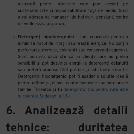
inspirată pentru afacerile care pun accent pe
sustenabilitate și responsabilitate față de mediu. Sunt
aleși adesea de manageri de hoteluri, pensiuni, centre
de wellness sau spa-uri.
Detergenți hipolaergenici
- sunt concepuți pentru a
minimiza riscul de iritații sau reacții alergice. Nu conțin
parfumuri puternice, coloranți sau conservanți agresivi.
Sunt potriviți dacă știi că ai clienți care au pielea
sensibilă și pot dezvolta alergii la detergenți obișnuiți
sau preferă produse fără parfum și substanțe iritante.
Detergenții hipolargenici pot fi așadar o soluție ideală
pentru grădinițe, clinici, centre medicale sau hoteluri de
familie. Încearcă și tu
detergentul bio pentru rufe albe
și colorate Sodasan la 1,5 l
.
6. Analizează detalii
tehnice: duritatea