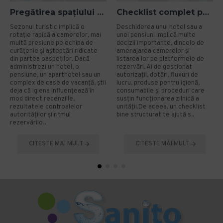
Pregătirea spațiului pentru sezonul turistic: cum eviți problemele de igienă?
Checklist complet pentru deschiderea unui hotel sau a unei pensiuni
Sezonul turistic implică o
Deschiderea unui hotel sau a
rotație rapidă a camerelor, mai
unei pensiuni implică multe
multă presiune pe echipa de
decizii importante, dincolo de
curățenie și așteptări ridicate
amenajarea camerelor și
din partea oaspeților. Dacă
listarea lor pe platformele de
administrezi un hotel, o
rezervări. Ai de gestionat
pensiune, un aparthotel sau un
autorizații, dotări, fluxuri de
complex de case de vacanță, știi
lucru, produse pentru igienă,
deja că igiena influențează în
consumabile și proceduri care
mod direct recenziile,
susțin funcționarea zilnică a
rezultatele controalelor
unității.De aceea, un checklist
autorităților și ritmul
bine structurat te ajută s..
rezervărilo..
CITESTE MAI MULT
CITESTE MAI MULT