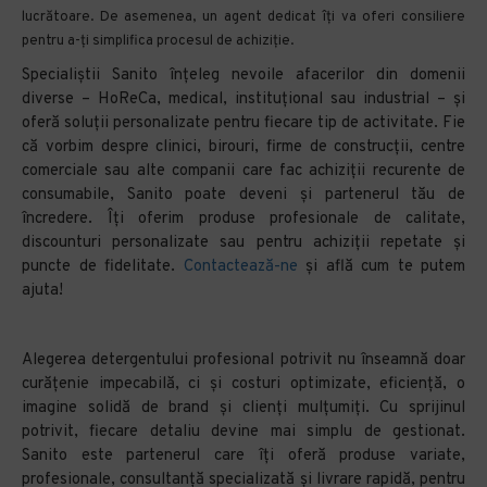
lucrătoare. De asemenea, un agent dedicat îți va oferi consiliere
pentru a-ți simplifica procesul de achiziție.
Specialiștii Sanito înțeleg nevoile afacerilor din domenii
diverse – HoReCa, medical, instituțional sau industrial – și
oferă soluții personalizate pentru fiecare tip de activitate. Fie
că vorbim despre clinici, birouri, firme de construcții, centre
comerciale sau alte companii care fac achiziții recurente de
consumabile, Sanito poate deveni și partenerul tău de
încredere. Îți oferim produse profesionale de calitate,
discounturi personalizate sau pentru achiziții repetate și
puncte de fidelitate.
Contactează-ne
și află cum te putem
ajuta!
Alegerea detergentului profesional potrivit nu înseamnă doar
curățenie impecabilă, ci și costuri optimizate, eficiență, o
imagine solidă de brand și clienți mulțumiți. Cu sprijinul
potrivit, fiecare detaliu devine mai simplu de gestionat.
Sanito este partenerul care îți oferă produse variate,
profesionale, consultanță specializată și livrare rapidă, pentru