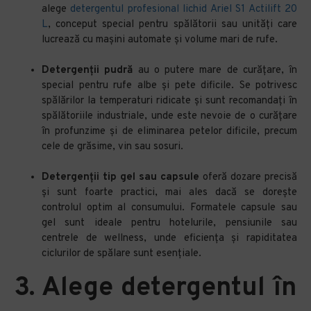
alege
detergentul profesional lichid Ariel S1 Actilift 20
L
, conceput special pentru spălătorii sau unităţi care
lucrează cu mașini automate și volume mari de rufe.
Detergenții pudră
au o putere mare de curățare, în
special pentru rufe albe și pete dificile. Se potrivesc
spălărilor la temperaturi ridicate și sunt recomandați în
spălătoriile industriale, unde este nevoie de o curățare
în profunzime și de eliminarea petelor dificile, precum
cele de grăsime, vin sau sosuri.
Detergenții tip gel sau capsule
oferă dozare precisă
și sunt foarte practici, mai ales dacă se dorește
controlul optim al consumului. Formatele capsule sau
gel sunt ideale pentru hotelurile, pensiunile sau
centrele de wellness, unde eficiența și rapiditatea
ciclurilor de spălare sunt esențiale.
3. Alege detergentul în