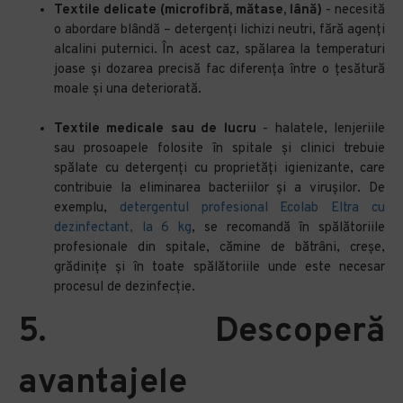
Textile delicate (microfibră, mătase, lână)
-
necesită
o abordare blândă – detergenți lichizi neutri, fără agenți
alcalini puternici. În acest caz, spălarea la temperaturi
joase și dozarea precisă fac diferența între o țesătură
moale și una deteriorată.
Textile medicale sau de lucru
- halatele, lenjeriile
sau prosoapele folosite în spitale și clinici trebuie
spălate cu detergenți cu proprietăți igienizante, care
contribuie la eliminarea bacteriilor și a virușilor. De
exemplu,
detergentul profesional Ecolab Eltra cu
dezinfectant, la 6 kg
, se recomandă în spălătoriile
profesionale din spitale, cămine de bătrâni, creșe,
grădinițe și în toate spălătoriile unde este necesar
procesul de dezinfecție.
5.
Descoperă
avantajele