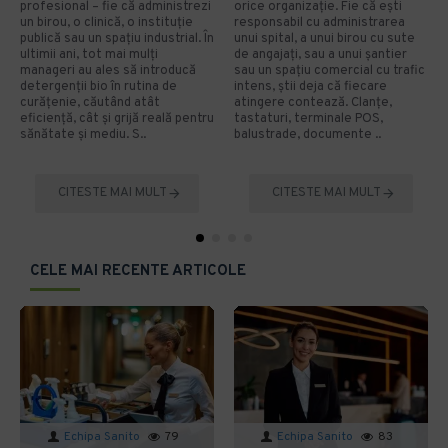
profesional – fie că administrezi
orice organizație. Fie că ești
un birou, o clinică, o instituție
responsabil cu administrarea
publică sau un spațiu industrial. În
unui spital, a unui birou cu sute
ultimii ani, tot mai mulți
de angajați, sau a unui șantier
manageri au ales să introducă
sau un spațiu comercial cu trafic
detergenții bio în rutina de
intens, știi deja că fiecare
curățenie, căutând atât
atingere contează. Clanțe,
eficiență, cât și grijă reală pentru
tastaturi, terminale POS,
sănătate și mediu. S..
balustrade, documente ..
CITESTE MAI MULT
CITESTE MAI MULT
CELE MAI RECENTE ARTICOLE
Echipa Sanito
79
Echipa Sanito
83