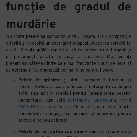
funcție de gradul de
murdărie
Nu toate petele se comportă la fel. Fiecare are o compoziție
diferită și necesită un detergent adaptat. Alegerea corectă te
ajută să eviți spălări repetate, să economisești detergent și
să prelungești durata de viață a textilelor. Mai jos îți
prezentăm câteva dintre cele mai frecvente tipuri de pete și
ce detergent funcționează cel mai bine pentru fiecare.
Petele de grăsime și ulei
– comune în hoteluri şi
servicii HoReCa; acestea necesită detergenți cu oxigen
activ sau aditivi speciali pentru îndepărtarea petelor
pigmentare, cum este
detergentul profesional lichid
OMO Professional Active Clean 5 L
, care este foarte
concentrat, îmbogăţit cu enzime şi conceput pentru
textile albe sau colorate.
Petele de vin, cafea sau ceai
– comune în hoteluri și