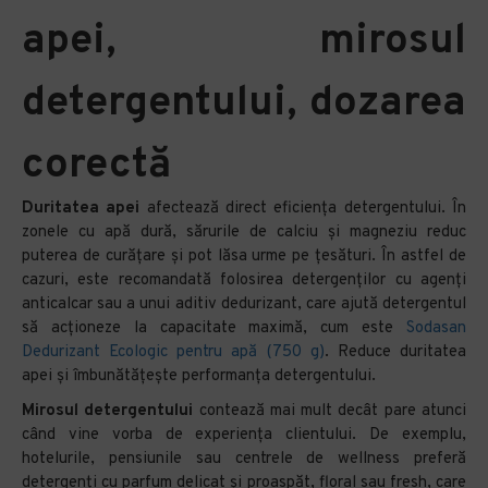
apei, mirosul
detergentului, dozarea
corectă
Duritatea apei
afectează direct eficiența detergentului. În
zonele cu apă dură, sărurile de calciu și magneziu reduc
puterea de curățare și pot lăsa urme pe țesături. În astfel de
cazuri, este recomandată folosirea detergenților cu agenți
anticalcar sau a unui aditiv dedurizant, care ajută detergentul
să acționeze la capacitate maximă, cum este
Sodasan
Dedurizant Ecologic pentru apă (750 g)
. Reduce duritatea
apei și îmbunătățește performanța detergentului.
Mirosul detergentului
contează mai mult decât pare atunci
când vine vorba de experiența clientului. De exemplu,
hotelurile, pensiunile sau centrele de wellness preferă
detergenți cu parfum delicat și proaspăt, floral sau fresh, care