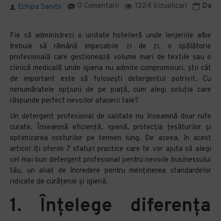
0 Comentarii
1224 Vizualizari
Data 
Echipa Sanito
Fie că administrezi o unitate hotelieră unde lenjeriile albe
trebuie să rămână impecabile zi de zi, o spălătorie
profesională care gestionează volume mari de textile sau o
clinică medicală unde igiena nu admite compromisuri, știi cât
de important este să folosești detergentul potrivit. Cu
nenumăratele opțiuni de pe piață, cum alegi soluția care
răspunde perfect nevoilor afacerii tale?
Un detergent profesional de calitate nu înseamnă doar rufe
curate. Înseamnă eficiență, igienă, protecția țesăturilor și
optimizarea costurilor pe termen lung. De aceea, în acest
articol îți oferim 7 sfaturi practice care te vor ajuta să alegi
cel mai bun detergent profesional pentru nevoile businessului
tău, un aliat de încredere pentru menținerea standardelor
ridicate de curățenie și igienă.
1. Înțelege diferența