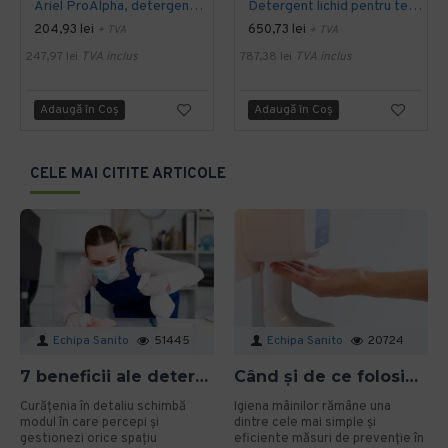
Ariel ProAlpha, detergent automat, 15 kg
Detergent lichid pentru textile Ariel S1 Actilift, 20 l
204,93 lei
650,73 lei
+ TVA
+ TVA
247,97 lei
TVA inclus
787,38 lei
TVA inclus
Adaugă în Coş
Adaugă în Coş
CELE MAI CITITE ARTICOLE
Echipa Sanito
51445
Echipa Sanito
20724
7 beneficii ale detergenților bio pentru mediu și sănătate în spațiile profesionale
Când și de ce folosim gelul dezinfectant? Ghid aplicat pentru organizații
Curățenia în detaliu schimbă
Igiena mâinilor rămâne una
modul în care percepi și
dintre cele mai simple și
gestionezi orice spațiu
eficiente măsuri de prevenție în