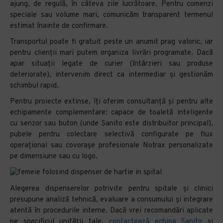
ajung, de regulă, în câteva zile lucrătoare. Pentru comenzi
speciale sau volume mari, comunicăm transparent termenul
estimat înainte de confirmare.
Transportul poate fi gratuit peste un anumit prag valoric, iar
pentru clienții mari putem organiza livrări programate. Dacă
apar situații legate de curier (întârzieri sau produse
deteriorate), intervenim direct ca intermediar și gestionăm
schimbul rapid.
Pentru proiecte extinse, îți oferim consultanță și pentru alte
echipamente complementare: capace de toaletă inteligente
cu senzor sau buton (unde Sanito este distribuitor principal),
pubele pentru colectare selectivă configurate pe flux
operațional sau covorașe profesionale Notrax personalizate
pe dimensiune sau cu logo.
Alegerea dispenserelor potrivite pentru spitale și clinici
presupune analiză tehnică, evaluare a consumului și integrare
atentă în procedurile interne. Dacă vrei recomandări aplicate
pe specificul unității tale,
contactează echipa Sanito
și