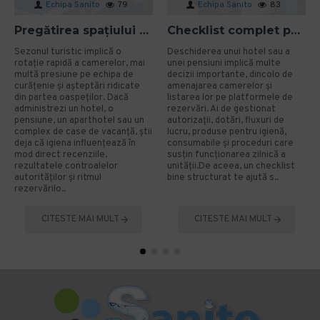
Echipa Sanito
79
Echipa Sanito
83
Pregătirea spațiului pentru sezonul turistic: cum eviți problemele de igienă?
Checklist complet pentru deschiderea unui hotel sau a unei pensiuni
Sezonul turistic implică o
Deschiderea unui hotel sau a
rotație rapidă a camerelor, mai
unei pensiuni implică multe
multă presiune pe echipa de
decizii importante, dincolo de
curățenie și așteptări ridicate
amenajarea camerelor și
din partea oaspeților. Dacă
listarea lor pe platformele de
administrezi un hotel, o
rezervări. Ai de gestionat
pensiune, un aparthotel sau un
autorizații, dotări, fluxuri de
complex de case de vacanță, știi
lucru, produse pentru igienă,
deja că igiena influențează în
consumabile și proceduri care
mod direct recenziile,
susțin funcționarea zilnică a
rezultatele controalelor
unității.De aceea, un checklist
autorităților și ritmul
bine structurat te ajută s..
rezervărilo..
CITESTE MAI MULT
CITESTE MAI MULT