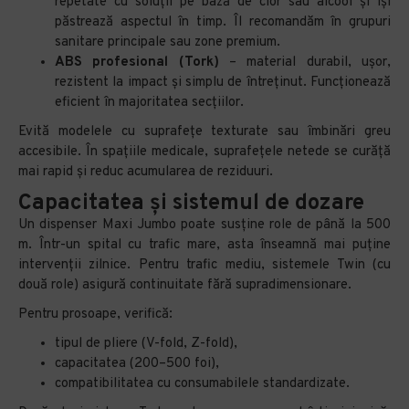
repetate cu soluții pe bază de clor sau alcool și își
păstrează aspectul în timp. Îl recomandăm în grupuri
sanitare principale sau zone premium.
ABS profesional (Tork)
– material durabil, ușor,
rezistent la impact și simplu de întreținut. Funcționează
eficient în majoritatea secțiilor.
Evită modelele cu suprafețe texturate sau îmbinări greu
accesibile. În spațiile medicale, suprafețele netede se curăță
mai rapid și reduc acumularea de reziduuri.
Capacitatea și sistemul de dozare
Un dispenser Maxi Jumbo poate susține role de până la 500
m. Într-un spital cu trafic mare, asta înseamnă mai puține
intervenții zilnice. Pentru trafic mediu, sistemele Twin (cu
două role) asigură continuitate fără supradimensionare.
Pentru prosoape, verifică:
tipul de pliere (V-fold, Z-fold),
capacitatea (200–500 foi),
compatibilitatea cu consumabilele standardizate.