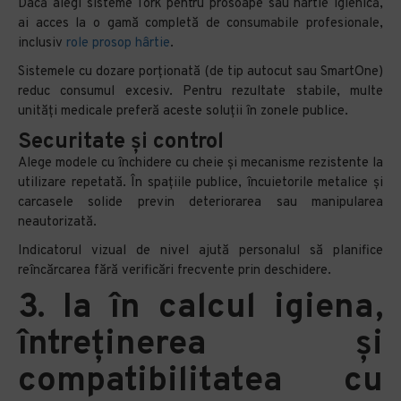
Dacă alegi sisteme Tork pentru prosoape sau hârtie igienică,
ai acces la o gamă completă de consumabile profesionale,
inclusiv
role prosop hârtie
.
Sistemele cu dozare porționată (de tip autocut sau SmartOne)
reduc consumul excesiv. Pentru rezultate stabile, multe
unități medicale preferă aceste soluții în zonele publice.
Securitate și control
Alege modele cu închidere cu cheie și mecanisme rezistente la
utilizare repetată. În spațiile publice, încuietorile metalice și
carcasele solide previn deteriorarea sau manipularea
neautorizată.
Indicatorul vizual de nivel ajută personalul să planifice
reîncărcarea fără verificări frecvente prin deschidere.
3. Ia în calcul igiena,
întreținerea și
compatibilitatea cu