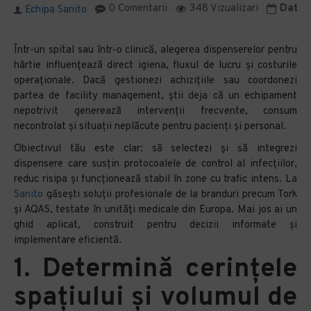
0 Comentarii
348 Vizualizari
Data m
Echipa Sanito
Într-un spital sau într-o clinică, alegerea dispenserelor pentru
hârtie influențează direct igiena, fluxul de lucru și costurile
operaționale. Dacă gestionezi achizițiile sau coordonezi
partea de facility management, știi deja că un echipament
nepotrivit generează intervenții frecvente, consum
necontrolat și situații neplăcute pentru pacienți și personal.
Obiectivul tău este clar: să selectezi și să integrezi
dispensere care susțin protocoalele de control al infecțiilor,
reduc risipa și funcționează stabil în zone cu trafic intens. La
Sanito
găsești soluții profesionale de la branduri precum Tork
și AQAS, testate în unități medicale din Europa. Mai jos ai un
ghid aplicat, construit pentru decizii informate și
implementare eficientă.
1. Determină cerințele
spațiului și volumul de