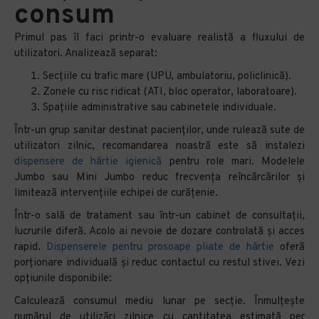
consum
Primul pas îl faci printr-o evaluare realistă a fluxului de
utilizatori. Analizează separat:
Secțiile cu trafic mare (UPU, ambulatoriu, policlinică).
Zonele cu risc ridicat (ATI, bloc operator, laboratoare).
Spațiile administrative sau cabinetele individuale.
Într-un grup sanitar destinat pacienților, unde rulează sute de
utilizatori zilnic, recomandarea noastră este să instalezi
dispensere de hârtie igienică
pentru role mari. Modelele
Jumbo sau Mini Jumbo reduc frecvența reîncărcărilor și
limitează intervențiile echipei de curățenie.
Într-o sală de tratament sau într-un cabinet de consultații,
lucrurile diferă. Acolo ai nevoie de dozare controlată și acces
rapid.
Dispenserele pentru prosoape pliate de hârtie
oferă
porționare individuală și reduc contactul cu restul stivei. Vezi
opțiunile disponibile:
Calculează consumul mediu lunar pe secție. Înmulțește
numărul de utilizări zilnice cu cantitatea estimată per