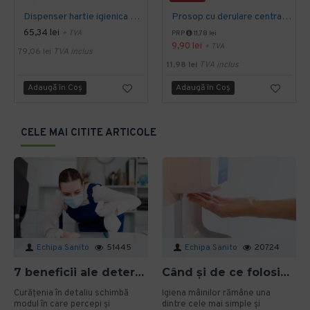
Dispenser hartie igienica mini Jumbo Tork alb
Prosop cu derulare centrala 2 pliuri 100 m, portionata, alb, celuloza 100%, AQAS
65,34 lei
+ TVA
PRP
11,78 lei
9,90 lei
+ TVA
79,06 lei
TVA inclus
11,98 lei
TVA inclus
Adaugă în Coş
Adaugă în Coş
CELE MAI CITITE ARTICOLE
Echipa Sanito
51445
Echipa Sanito
20724
7 beneficii ale detergenților bio pentru mediu și sănătate în spațiile profesionale
Când și de ce folosim gelul dezinfectant? Ghid aplicat pentru organizații
Curățenia în detaliu schimbă
Igiena mâinilor rămâne una
modul în care percepi și
dintre cele mai simple și