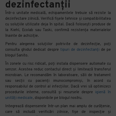
dezinfectanții
Într-o unitate medicală, echipamentele trebuie să reziste la
dezinfectare zilnică. Verifică fișele tehnice și compatibilitatea
cu soluțiile utilizate deja în spital. Dacă folosești produse de
la Kiehl, Ecolab sau Taski, confirmă rezistența materialelor
înainte de achiziție.
Pentru alegerea soluțiilor potrivite de dezinfecție, poți
consulta ghidul dedicat despre
tipuri de dezinfectanți
de pe
blogul Sanito.
În zonele cu risc ridicat, poți instala dispensere automate cu
senzor. Acestea reduc contactul direct și limitează transferul
microbian. Le recomandăm în laboratoare, săli de tratament
sau secții cu pacienți imunocompromiși, în acord cu
responsabilul de control al infecțiilor. Dacă vrei să optimizezi
procedurile interne, consultă și resursele despre
igienă în
unități medicale
, disponibile pe blogul nostru.
Integrează dispenserele într-un plan mai amplu de curățenie,
care să includă verificări zilnice, fișe de inspecție și