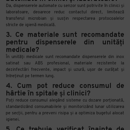
Da, dispenserele automate cu senzor sunt potrivite în clinici și
laboratoare, deoarece reduc contactul direct, limitează
transferul microbian și susțin respectarea protocoalelor
stricte de igienă medicală.
3. Ce materiale sunt recomandate
pentru dispenserele din unități
medicale?
În unități medicale sunt recomandate dispenserele din inox
satinat sau ABS profesional, materiale rezistente la
dezinfectări frecvente, impact și uzură, ușor de curățat și
întreținut pe termen lung.
4. Cum pot reduce consumul de
hârtie în spitale și clinici?
Poți reduce consumul alegând sisteme cu dozare porționată,
standardizând consumabilele și monitorizând lunar utilizarea
pe secții, pentru a preveni risipa și a optimiza bugetul alocat
igienei.
5. Ce trebuie verificat înainte de