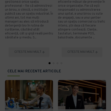
gestionezi orice spațiu
eficiente măsuri de prevenție în
profesional – fie că administrezi
orice organizație. Fie că ești
un birou, o clinică, o instituție
responsabil cu administrarea
publică sau un spațiu industrial. În
unui spital, a unui birou cu sute
ultimii ani, tot mai mulți
de angajați, sau a unui șantier
manageri au ales să introducă
sau un spațiu comercial cu trafic
detergenții bio în rutina de
intens, știi deja că fiecare
curățenie, căutând atât
atingere contează. Clanțe,
eficiență, cât și grijă reală pentru
tastaturi, terminale POS,
sănătate și mediu. S..
balustrade, documente ..
CITESTE MAI MULT
CITESTE MAI MULT
CELE MAI RECENTE ARTICOLE