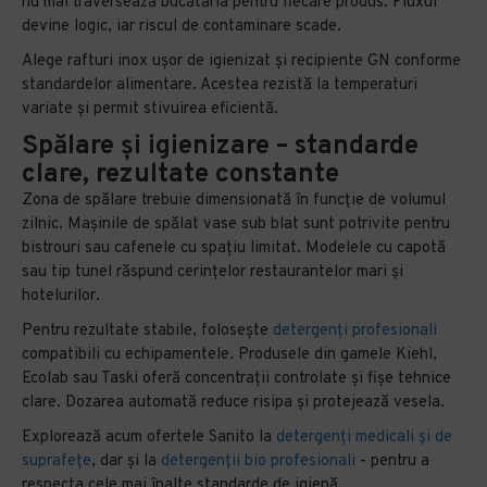
nu mai traversează bucătăria pentru fiecare produs. Fluxul
devine logic, iar riscul de contaminare scade.
Alege rafturi inox ușor de igienizat și recipiente GN conforme
standardelor alimentare. Acestea rezistă la temperaturi
variate și permit stivuirea eficientă.
Spălare și igienizare – standarde
clare, rezultate constante
Zona de spălare trebuie dimensionată în funcție de volumul
zilnic. Mașinile de spălat vase sub blat sunt potrivite pentru
bistrouri sau cafenele cu spațiu limitat. Modelele cu capotă
sau tip tunel răspund cerințelor restaurantelor mari și
hotelurilor.
Pentru rezultate stabile, folosește
detergenți profesionali
compatibili cu echipamentele. Produsele din gamele Kiehl,
Ecolab sau Taski oferă concentrații controlate și fișe tehnice
clare. Dozarea automată reduce risipa și protejează vesela.
Explorează acum ofertele Sanito la
detergenți medicali și de
suprafețe
, dar și la
detergenții bio profesionali
- pentru a
respecta cele mai înalte standarde de igienă.