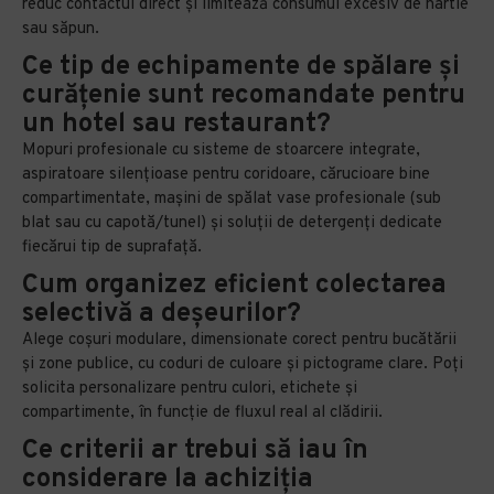
reduc contactul direct și limitează consumul excesiv de hârtie
sau săpun.
Ce tip de echipamente de spălare și
curățenie sunt recomandate pentru
un hotel sau restaurant?
Mopuri profesionale cu sisteme de stoarcere integrate,
aspiratoare silențioase pentru coridoare, cărucioare bine
compartimentate, mașini de spălat vase profesionale (sub
blat sau cu capotă/tunel) și soluții de detergenți dedicate
fiecărui tip de suprafață.
Cum organizez eficient colectarea
selectivă a deșeurilor?
Alege coșuri modulare, dimensionate corect pentru bucătării
și zone publice, cu coduri de culoare și pictograme clare. Poți
solicita personalizare pentru culori, etichete și
compartimente, în funcție de fluxul real al clădirii.
Ce criterii ar trebui să iau în
considerare la achiziția