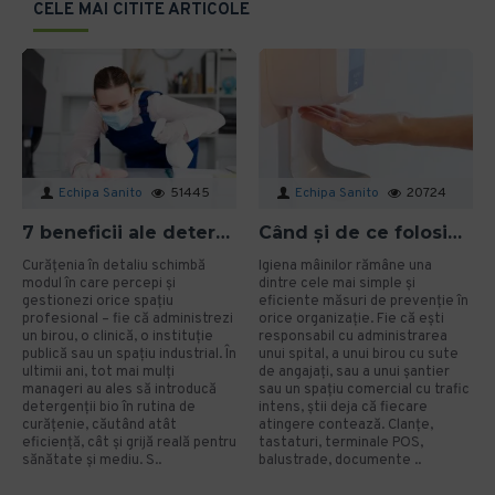
CELE MAI CITITE ARTICOLE
Echipa Sanito
51445
Echipa Sanito
20724
7 beneficii ale detergenților bio pentru mediu și sănătate în spațiile profesionale
Când și de ce folosim gelul dezinfectant? Ghid aplicat pentru organizații
Curățenia în detaliu schimbă
Igiena mâinilor rămâne una
modul în care percepi și
dintre cele mai simple și
gestionezi orice spațiu
eficiente măsuri de prevenție în
profesional – fie că administrezi
orice organizație. Fie că ești
un birou, o clinică, o instituție
responsabil cu administrarea
publică sau un spațiu industrial. În
unui spital, a unui birou cu sute
ultimii ani, tot mai mulți
de angajați, sau a unui șantier
manageri au ales să introducă
sau un spațiu comercial cu trafic
detergenții bio în rutina de
intens, știi deja că fiecare
curățenie, căutând atât
atingere contează. Clanțe,
eficiență, cât și grijă reală pentru
tastaturi, terminale POS,
sănătate și mediu. S..
balustrade, documente ..