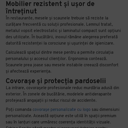
Mobilier rezistent și ușor de
întreținut
În restaurante, mesele și scaunele trebuie să reziste la
curățare frecventă cu soluții profesionale. Lemnul tratat,
metalul vopsit electrostatic și laminatul compact sunt opțiuni
des utilizate. În bucătării, inoxul rămâne alegerea preferată
datorită rezistenței la coroziune și ușurinței de igienizare.
Calculează spațiul dintre mese pentru a permite circulația
personalului și accesul clienților. Ergonomia contează.
Scaunele prea joase sau mesele instabile creează disconfort
și afectează experiența.
Covorașe și protecția pardoselii
La intrare, covorașele profesionale reduc murdăria adusă din
exterior. În zonele de bucătărie, modelele antiderapante
protejează angajații și reduc riscul de accidente.
Poți comanda
covorașe personalizate cu logo
sau dimensiuni
personalizate. Această opțiune este utilă în spații premium
sau în lanțuri care urmăresc coerența identității vizuale.