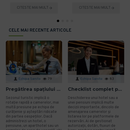
CITESTE MAI MULT
CITESTE MAI MULT
CELE MAI RECENTE ARTICOLE
Echipa Sanito
79
Echipa Sanito
83
Pregătirea spațiului pentru sezonul turistic: cum eviți problemele de igienă?
Checklist complet pentru deschiderea unui hotel sau a unei pensiuni
Sezonul turistic implică o
Deschiderea unui hotel sau a
rotație rapidă a camerelor, mai
unei pensiuni implică multe
multă presiune pe echipa de
decizii importante, dincolo de
curățenie și așteptări ridicate
amenajarea camerelor și
din partea oaspeților. Dacă
listarea lor pe platformele de
administrezi un hotel, o
rezervări. Ai de gestionat
pensiune, un aparthotel sau un
autorizații, dotări, fluxuri de