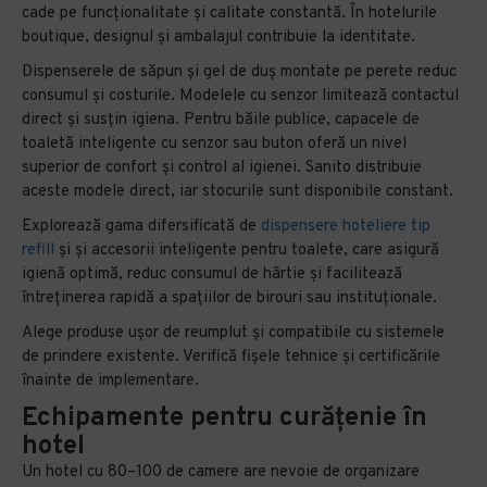
cade pe funcționalitate și calitate constantă. În hotelurile
boutique, designul și ambalajul contribuie la identitate.
Dispenserele de săpun și gel de duș montate pe perete reduc
consumul și costurile. Modelele cu senzor limitează contactul
direct și susțin igiena. Pentru băile publice, capacele de
toaletă inteligente cu senzor sau buton oferă un nivel
superior de confort și control al igienei. Sanito distribuie
aceste modele direct, iar stocurile sunt disponibile constant.
Explorează gama difersificată de
dispensere hoteliere tip
refill
și și accesorii inteligente pentru toalete, care asigură
igienă optimă, reduc consumul de hârtie și facilitează
întreținerea rapidă a spațiilor de birouri sau instituționale.
Alege produse ușor de reumplut și compatibile cu sistemele
de prindere existente. Verifică fișele tehnice și certificările
înainte de implementare.
Echipamente pentru curățenie în
hotel
Un hotel cu 80–100 de camere are nevoie de organizare