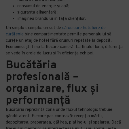
consumul de energie și apă;
siguranța alimentară;
imaginea brandului în fața clienților.
Un simplu exemplu: un set de
cărucioare hoteliere de
curățenie
bine compartimentate permite personalului să
curețe un etaj de hotel fără drumuri repetate la depozit.
Economisești timp la fiecare cameră. La finalul lunii, diferența
se vede în orele de lucru și în eficiența echipei.
Bucătăria
profesională –
organizare, flux și
performanță
Bucătăria reprezintă zona unde fluxul tehnologic trebuie
gândit atent. Fiecare pas contează: recepția mărfii,
depozitarea, prepararea, gătirea, plating-ul și spălarea. Dacă
traseul alimentelor se intersectează inutil sau spațiul este