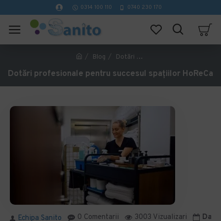
0314 100 110
0740 230 170
Blog
Dotări profesionale pentru succesul spațiilor HoReCa
Dotări profesionale pentru succesul spațiilor HoReCa
0 Comentarii
3003 Vizualizari
Data 
Echipa Sanito