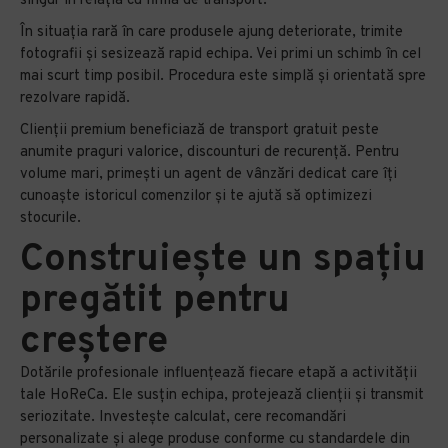
singur în relația cu firma de transport.
În situația rară în care produsele ajung deteriorate, trimite
fotografii și sesizează rapid echipa. Vei primi un schimb în cel
mai scurt timp posibil. Procedura este simplă și orientată spre
rezolvare rapidă.
Clienții premium beneficiază de transport gratuit peste
anumite praguri valorice, discounturi de recurență. Pentru
volume mari, primești un agent de vânzări dedicat care îți
cunoaște istoricul comenzilor și te ajută să optimizezi
stocurile.
Construiește un spațiu
pregătit pentru
creștere
Dotările profesionale influențează fiecare etapă a activității
tale HoReCa. Ele susțin echipa, protejează clienții și transmit
seriozitate. Investește calculat, cere recomandări
personalizate și alege produse conforme cu standardele din