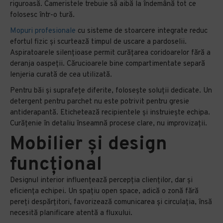
riguroasă. Cameristele trebuie să aibă la îndemână tot ce
folosesc într-o tură.
Mopuri profesionale
cu sisteme de stoarcere integrate reduc
efortul fizic și scurtează timpul de uscare a pardoselii.
Aspiratoarele silențioase permit curățarea coridoarelor fără a
deranja oaspeții. Cărucioarele bine compartimentate separă
lenjeria curată de cea utilizată.
Pentru băi și suprafețe diferite, folosește soluții dedicate. Un
detergent pentru parchet nu este potrivit pentru gresie
antiderapantă. Etichetează recipientele și instruiește echipa.
Curățenie în detaliu înseamnă procese clare, nu improvizații.
Mobilier și design
funcțional
Designul interior influențează percepția clienților, dar și
eficiența echipei. Un spațiu open space, adică o zonă fără
pereți despărțitori, favorizează comunicarea și circulația, însă
necesită planificare atentă a fluxului.