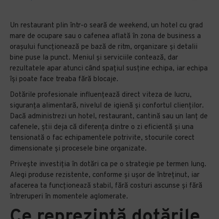
Un restaurant plin într-o seară de weekend, un hotel cu grad
mare de ocupare sau o cafenea aflată în zona de business a
orașului funcționează pe bază de ritm, organizare și detalii
bine puse la punct. Meniul și serviciile contează, dar
rezultatele apar atunci când spațiul susține echipa, iar echipa
își poate face treaba fără blocaje.
Dotările profesionale influențează direct viteza de lucru,
siguranța alimentară, nivelul de igienă și confortul clienților.
Dacă administrezi un hotel, restaurant, cantină sau un lanț de
cafenele, știi deja că diferența dintre o zi eficientă și una
tensionată o fac echipamentele potrivite, stocurile corect
dimensionate și procesele bine organizate.
Privește investiția în dotări ca pe o strategie pe termen lung.
Alegi produse rezistente, conforme și ușor de întreținut, iar
afacerea ta funcționează stabil, fără costuri ascunse și fără
întreruperi în momentele aglomerate.
Ce reprezintă dotările