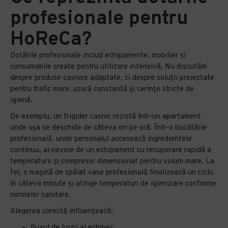
profesionale pentru
HoReCa?
Dotările profesionale includ echipamente, mobilier și
consumabile create pentru utilizare intensivă. Nu discutăm
despre produse casnice adaptate, ci despre soluții proiectate
pentru trafic mare, uzură constantă și cerințe stricte de
igienă.
De exemplu, un frigider casnic rezistă într-un apartament
unde ușa se deschide de câteva ori pe oră. Într-o bucătărie
profesională, unde personalul accesează ingredientele
continuu, ai nevoie de un echipament cu recuperare rapidă a
temperaturii și compresor dimensionat pentru volum mare. La
fel, o mașină de spălat vase profesională finalizează un ciclu
în câteva minute și atinge temperaturi de igienizare conforme
normelor sanitare.
Alegerea corectă influențează:
fluxul de lucru al echipei;