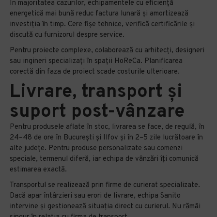
În majoritatea cazurilor, echipamentele cu eficiență
energetică mai bună reduc factura lunară și amortizează
investiția în timp. Cere fișe tehnice, verifică certificările și
discută cu furnizorul despre service.
Pentru proiecte complexe, colaborează cu arhitecți, designeri
sau ingineri specializați în spații HoReCa. Planificarea
corectă din faza de proiect scade costurile ulterioare.
Livrare, transport și
suport post-vânzare
Pentru produsele aflate în stoc, livrarea se face, de regulă, în
24–48 de ore în București și Ilfov și în 2–5 zile lucrătoare în
alte județe. Pentru produse personalizate sau comenzi
speciale, termenul diferă, iar echipa de vânzări îți comunică
estimarea exactă.
Transportul se realizează prin firme de curierat specializate.
Dacă apar întârzieri sau erori de livrare, echipa Sanito
intervine și gestionează situația direct cu curierul. Nu rămâi