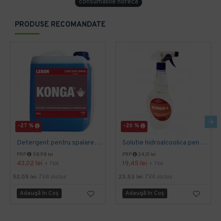
consumabile horeca
PRODUSE RECOMANDATE
-27 %
-20 %
Detergent pentru spalarea manuala a pardoselilor, Dilutie 1:100, Floor Shine Manual, Konga, 5L
Solutie hidroalcoolica pentru dezinfectie rapida suprafete, Konga, 750ml-Aviz biocid
PRP
58,98 lei
PRP
24,31 lei
43,02 lei
19,45 lei
+ TVA
+ TVA
52,05 lei
TVA inclus
23,53 lei
TVA inclus
Adaugă în Coş
Adaugă în Coş