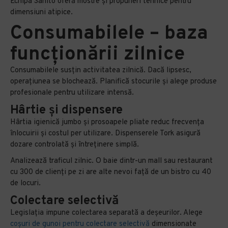
Echipa Sanito oferă mostre și propuneri tehnice pentru
dimensiuni atipice.
Consumabilele – baza
funcționării zilnice
Consumabilele susțin activitatea zilnică. Dacă lipsesc,
operațiunea se blochează. Planifică stocurile și alege produse
profesionale pentru utilizare intensă.
Hârtie și dispensere
Hârtia igienică jumbo și prosoapele pliate reduc frecvența
înlocuirii și costul per utilizare. Dispenserele Tork asigură
dozare controlată și întreținere simplă.
Analizează traficul zilnic. O baie dintr-un mall sau restaurant
cu 300 de clienți pe zi are alte nevoi față de un bistro cu 40
de locuri.
Colectare selectivă
Legislația impune colectarea separată a deșeurilor. Alege
coșuri de gunoi pentru colectare selectivă
dimensionate