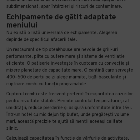
subdimensionat, apar întârzieri și riscuri de contaminare.
Echipamente de gătit adaptate
meniului
Nu există o listă universală de echipamente. Alegerea
depinde de specificul afacerii tale.
Un restaurant de tip steakhouse are nevoie de grill-uri
performante, plite cu putere mare și sisteme de ventilație
eficiente. O patiserie investește în cuptoare cu convecție și
mixere planetare de capacitate mare. O cantină care servește
400–600 de porții pe zi alege marmite, tigăi basculante și
cuptoare combi cu funcții programabile.
Cuptorul combi este frecvent preferat în majoritatea cazurilor
pentru rezultate stabile. Permite controlul temperaturii și al
umidității, reduce pierderile și asigură uniformitate între tăvi.
Într-un hotel cu mic dejun tip bufet, unde pregătești volume
mari, această precizie te ajută să menții aceeași calitate
zilnic.
Calculează capacitatea în funcție de vârfurile de activitate,