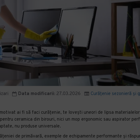
izari
Data modificarii:
27.03.2026
Curățenie sezonieră și g
ivat ai fi să faci curățenie, te lovești uneori de lipsa materialelor ș
 pentru ceramica din birouri, nici un mop ergonomic sau aspirator perf
aptate, nu produse universale.
eniei de primăvară, exemple de echipamente performante și răspunsuri