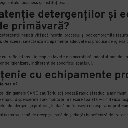
egmentului business și instituțional.
atenție detergenților și 
 de primăvară?
etergenții nepotriviți pot încetini procesul și pot compromite rezult
rou. De aceea, selectează echipamente adecvate și produse de igienă 
le cu trafic intens. Un mop cu lavete din microfibră, adaptat podelei, 
r de igienizare, indiferent de specificul spațiului.
țenie cu echipamente pr
de serie?
a cei din gamele SANO sau Tork, acționează rapid și reduc la minimum 
emplu: dispenserele Tork montate la fiecare toaletă — limitează răspâ
lul de alergeni și praf crește dacă nu folosești un aspirator profesio
pațiu (birou, zonă de recepție, sală de ședință) beneficiază de tratam