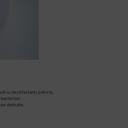
ză cu dezinfectanți potriviți.
bacteriilor.
use dedicate.