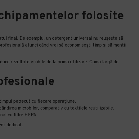
echipamentelor folosite
atul final. De exemplu, un detergent universal nu reușește să
profesională atunci când vrei să economisești timp și să menții
aduce rezultate vizibile de la prima utilizare. Gama largă de
ofesionale
timpul petrecut cu fiecare operațiune.
ndirea microbilor, comparativ cu textilele reutilizabile.
nal cu filtre HEPA.
ent dedicat.