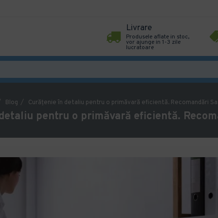
Livrare
Produsele aflate in stoc,
vor ajunge in 1-3 zile
lucratoare
Blog
Curățenie în detaliu pentru o primăvară eficientă. Recomandări Sa
 detaliu pentru o primăvară eficientă. Recom