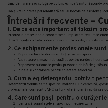
timp de livrare sau soluții pe volum, echipa Sanito răspunde pro
Dacă vrei o ofertă personalizată sau ai nevoie de asistență, ce
Întrebări frecvente – C
1. De ce este important să folosim p
Produsele profesionale economisesc timp, oferă rezultate eficie
chiar în spații cu trafic intens, cum sunt birourile, clinicile sau 
2. Ce echipamente profesionale sunt
Mopuri cu lavete din microfibră și sistem spray
Aspiratoare și mașini de curățat pentru pardoseli dure s
Dispensere automate pentru prosoape de hârtie și săpun
Pubele și containere pentru colectare selectivă
3. Cum aleg detergentul potrivit pent
Detergenții trebuie să fie specifici materialului: ceramică, gres
profesionale, cum sunt SANO și Tork, oferă igienă rapidă și sigu
4. Care sunt pașii pentru o curățenie
Identifică suprafețele și specificul fiecărei zone.