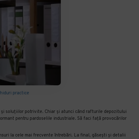
hiduri practice
i soluțiilor potrivite. Chiar și atunci când rafturile depozitului
ormant pentru pardoselile industriale. Să faci față provocărilor
 la cele mai frecvente întrebări. La final, găsești și detalii