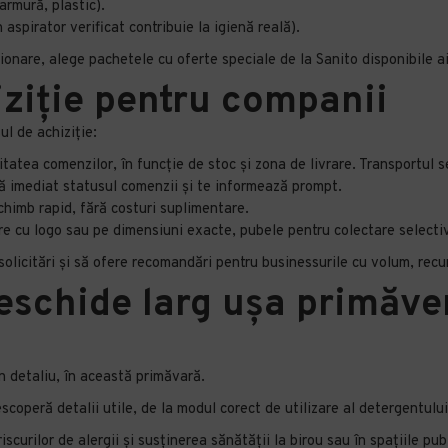
armură, plastic).
spirator verificat contribuie la igienă reală).
zionare, alege pachetele cu oferte speciale de la Sanito disponibile a
hiziție pentru companii
ul de achiziție:
tatea comenzilor, în funcție de stoc și zona de livrare. Transportul s
ică imediat statusul comenzii și te informează prompt.
schimb rapid, fără costuri suplimentare.
e cu logo sau pe dimensiuni exacte, pubele pentru colectare selectivă
solicitări și să ofere recomandări pentru businessurile cu volum, recu
eschide larg ușa primăveri
n detaliu, în această primăvară.
scoperă detalii utile, de la modul corect de utilizare al detergentului 
scurilor de alergii și susținerea sănătății la birou sau în spațiile pub