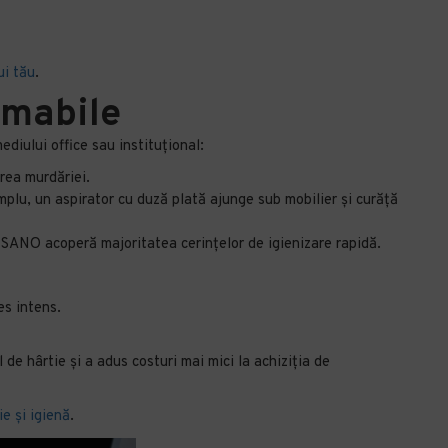
ui tău
.
umabile
ediului office sau instituțional:
rea murdăriei.
lu, un aspirator cu duză plată ajunge sub mobilier și curăță
u SANO acoperă majoritatea cerințelor de igienizare rapidă.
es intens.
de hârtie și a adus costuri mai mici la achiziția de
e și igienă
.