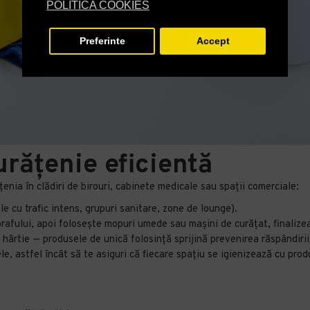
POLITICA COOKIES
Preferinte
Accept
rățenie eficientă
enia în clădiri de birouri, cabinete medicale sau spații comerciale:
le cu trafic intens, grupuri sanitare, zone de lounge).
rafului, apoi folosește mopuri umede sau mașini de curățat, finalizea
e hârtie — produsele de unică folosință sprijină prevenirea răspândirii 
 astfel încât să te asiguri că fiecare spațiu se igienizează cu prod