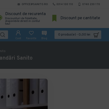
OFFICE@SANITO.RO
0314 100 110
0740 230 170
Discount de recurenta
Discount pe cantitate
Discounturi de fidelitate,
disponibile direct in contul
tau!
0 produs(e) - 0,00 lei
Cont
Favorite
Blog
nito
andări Sanito