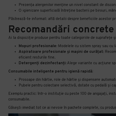
Prezența alergenilor menține un nivel constant de disconfo
O igienizare superficială întreține bacterii pe birouri, mâ
Păstrează-te informat: află detalii despre beneficiile acestor pr
Recomandări concrete 
Ai la dispoziție produse pentru toate categoriile de suprafețe și
Mopuri profesionale:
Modelele cu sistem spray sau cu lav
Aspiratoare profesionale și mașini de curățat:
Recoman
eficient resturile fine.
Detergenți dezinfectanți:
Alege variante cu acțiune spe
Consumabile inteligente pentru igienă rapidă:
Prosoape din hârtie, role de hârtie și dispensere automate 
Pubele pentru colectare selectivă, dotate cu pedală și capa
Exemplu practic: într-o instituție cu peste 100 de angajați, ins
consumabile.
Găsești imediat tot ce ai nevoie în pachete complete, cu produs