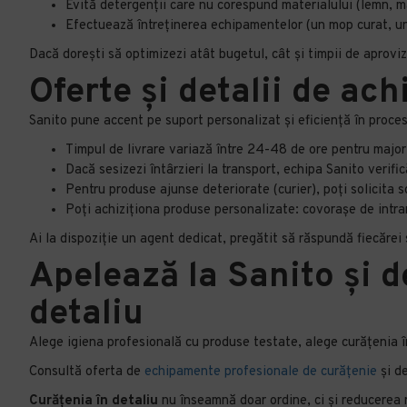
Evită detergenții care nu corespund materialului (lemn, m
Efectuează întreținerea echipamentelor (un mop curat, un a
Dacă dorești să optimizezi atât bugetul, cât și timpii de aprovi
Oferte și detalii de ac
Sanito pune accent pe suport personalizat și eficiență în proces
Timpul de livrare variază între 24-48 de ore pentru majori
Dacă sesizezi întârzieri la transport, echipa Sanito verif
Pentru produse ajunse deteriorate (curier), poți solicita 
Poți achiziționa produse personalizate: covorașe de intrar
Ai la dispoziție un agent dedicat, pregătit să răspundă fiecărei 
Apelează la Sanito și d
detaliu
Alege igiena profesională cu produse testate, alege curățenia î
Consultă oferta de
echipamente profesionale de curățenie
și de
Curățenia în detaliu
nu înseamnă doar ordine, ci și reducerea ri