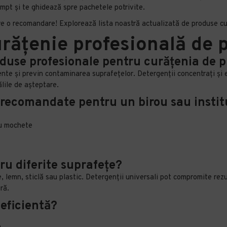
mpt și te ghidează spre pachetele potrivite.
re o recomandare! Explorează lista noastră actualizată de produse cu
urățenie profesională de
roduse profesionale pentru curățenia de 
nte și previn contaminarea suprafețelor. Detergenții concentrați și 
sălile de așteptare.
 recomandate pentru un birou sau instit
au mochete
ru diferite suprafețe?
ie, lemn, sticlă sau plastic. Detergenții universali pot compromite rez
ră.
 eficientă?