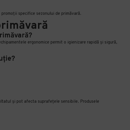
 promoții specifice sezonului de primăvară.
 primăvară
primăvară?
echipamentele ergonomice permit o igienizare rapidă și sigură,
uție?
ultatul și pot afecta suprafețele sensibile. Produsele