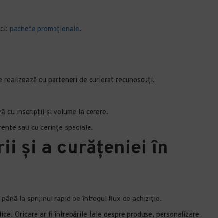
ici:
pachete promoționale
.
e realizează cu parteneri de curierat recunoscuți.
 cu inscripții și volume la cerere.
rente sau cu cerințe speciale.
i și a curățeniei în
până la sprijinul rapid pe întregul flux de achiziție.
lice. Oricare ar fi întrebările tale despre produse, personalizare,