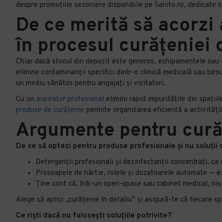
despre promoțiile sezoniere disponibile pe Sanito.ro, dedicate s
De ce merită să acorzi 
în procesul curățeniei
Chiar dacă stocul din depozit este generos, echipamentele sau d
elimine contaminanții specifici dintr-o clinică medicală sau bi
un mediu sănătos pentru angajați și vizitatori.
Cu un
aspirator profesional
elimini rapid impuritățile din spații
produse de curățenie
permite organizarea eficientă a activitățilo
Argumente pentru cură
De ce să optezi pentru produse profesionale și nu soluții 
Detergenții profesionali și dezinfectanții concentrați, c
Prosoapele de hârtie, rolele și dozatoarele automate — ex
Ține cont că, într-un open-space sau cabinet medical, nive
Alege să aplici „curățenie în detaliu” și asigură-te că fiecare s
Ce riști dacă nu folosești soluțiile potrivite?