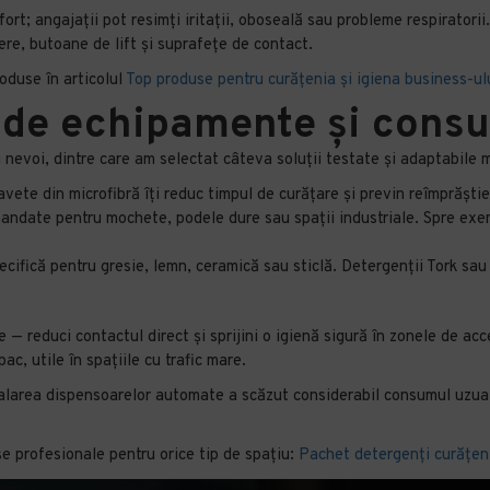
rt; angajații pot resimți iritații, oboseală sau probleme respiratorii.
nere, butoane de lift și suprafețe de contact.
oduse în articolul
Top produse pentru curățenia și igiena business-ul
de echipamente și cons
 nevoi, dintre care am selectat câteva soluții testate și adaptabile m
ete din microfibră îți reduc timpul de curățare și previn reîmprăștie
date pentru mochete, podele dure sau spații industriale. Spre exemp
cifică pentru gresie, lemn, ceramică sau sticlă. Detergenții Tork sa
— reduci contactul direct și sprijini o igienă sigură în zonele de acc
c, utile în spațiile cu trafic mare.
talarea dispensoarelor automate a scăzut considerabil consumul uzual 
e profesionale pentru orice tip de spațiu:
Pachet detergenți curățeni