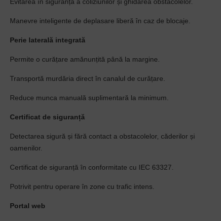
Evitarea în siguranță a coliziunilor și ghidarea obstacolelor.
Manevre inteligente de deplasare liberă în caz de blocaje.
Perie laterală integrată
Permite o curățare amănunțită până la margine.
Transportă murdăria direct în canalul de curățare.
Reduce munca manuală suplimentară la minimum.
Certificat de siguranță
Detectarea sigură și fără contact a obstacolelor, căderilor și
oamenilor.
Certificat de siguranță în conformitate cu IEC 63327.
Potrivit pentru operare în zone cu trafic intens.
Portal web