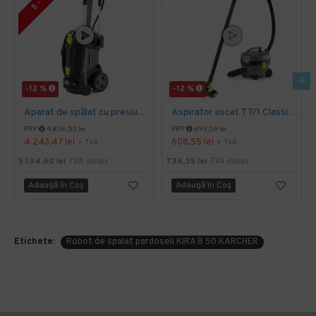
-12 %
-12 %
Aparat de spălat cu presiune HD 5/15 C Plus, Kärcher
Aspirator uscat T 7/1 Classic, Kärcher
PRP
4.836,53 lei
PRP
693,59 lei
4.243,47 lei
608,55 lei
+ TVA
+ TVA
5.134,60 lei
TVA inclus
736,35 lei
TVA inclus
Adaugă în Coş
Adaugă în Coş
Etichete:
Robot de spalat pardoseli KIRA B 50 KARCHER