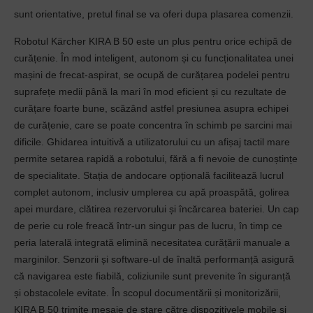
sunt orientative, pretul final se va oferi dupa plasarea comenzii.
Robotul Kärcher KIRA B 50 este un plus pentru orice echipă de
curățenie. În mod inteligent, autonom și cu funcționalitatea unei
mașini de frecat-aspirat, se ocupă de curățarea podelei pentru
suprafețe medii până la mari în mod eficient și cu rezultate de
curățare foarte bune, scăzând astfel presiunea asupra echipei
de curățenie, care se poate concentra în schimb pe sarcini mai
dificile. Ghidarea intuitivă a utilizatorului cu un afișaj tactil mare
permite setarea rapidă a robotului, fără a fi nevoie de cunoștințe
de specialitate. Stația de andocare opțională facilitează lucrul
complet autonom, inclusiv umplerea cu apă proaspătă, golirea
apei murdare, clătirea rezervorului și încărcarea bateriei. Un cap
de perie cu role freacă într-un singur pas de lucru, în timp ce
peria laterală integrată elimină necesitatea curățării manuale a
marginilor. Senzorii și software-ul de înaltă performanță asigură
că navigarea este fiabilă, coliziunile sunt prevenite în siguranță
și obstacolele evitate. În scopul documentării și monitorizării,
KIRA B 50 trimite mesaje de stare către dispozitivele mobile și