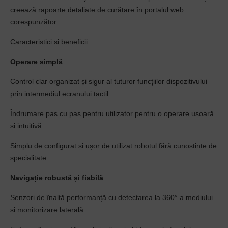
creează rapoarte detaliate de curățare în portalul web
corespunzător.
Caracteristici si beneficii
Operare simplă
Control clar organizat și sigur al tuturor funcțiilor dispozitivului
prin intermediul ecranului tactil.
Îndrumare pas cu pas pentru utilizator pentru o operare ușoară
și intuitivă.
Simplu de configurat și ușor de utilizat robotul fără cunoștințe de
specialitate.
Navigație robustă și fiabilă
Senzori de înaltă performanță cu detectarea la 360° a mediului
și monitorizare laterală.