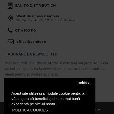
SANITO DISTRIBUTION
West Business Campus
Strada Preciziei, Nr, 3W, Sector 6, Bucuresti
0314 100 110
office@sanito.ro
ABONARE LA NEWSLETTER
Stai la curent cu ultimele oferte si cele mai noi produse. Dupa
ce initiezi abonarea la newsletter-ul nostru iti vom trimite un
email pentru activarea abonarii.
Abonare
Inchide
Acest site utilizează module cookie pentru a
Am citit şi sunt de acord cu
Politica de Confidentialitate
vă asigura că beneficiați de cea mai bună
experiență pe site-ul nostru
© 2019, Sanito Distribution, Toate drepturile rezervate
POLITICA COOKIES