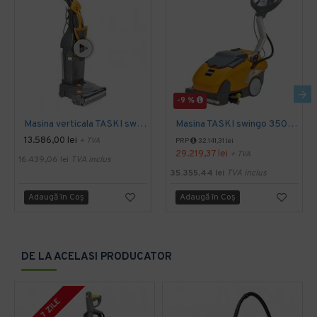
-9 %
Masina verticala TASKI swingo 150 E EURO, 1100W
Masina TASKI swingo 350 B BMS EURO
13.586,00 lei
+ TVA
PRP
32.141,31 lei
29.219,37 lei
+ TVA
16.439,06 lei
TVA inclus
35.355,44 lei
TVA inclus
Adaugă în Coş
Adaugă în Coş
DE LA ACELASI PRODUCATOR
5 - 7 ZILE