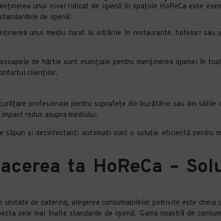
ținerea unui nivel ridicat de igienă în spațiile HoReCa este esenț
i standardele de igienă:
ținerea unui mediu curat la intrările în restaurante, hoteluri sau u
prosoapele de hârtie sunt esențiale pentru menținerea igienei în toa
nfortul clienților.
e curățare profesionale pentru suprafețe din bucătărie sau din sălile
n impact redus asupra mediului.
e săpun și dezinfectanți automati sunt o soluție eficientă pentru men
acerea ta HoReCa – Solu
o unitate de catering, alegerea consumabilelor potrivite este cheia 
especta cele mai înalte standarde de igienă. Gama noastră de consuma