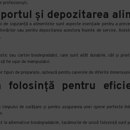
e profesioniști.
sportul și depozitarea al
diții de siguranță a alimentelor sunt aspecte esențiale pentru a pre
ivrărilor sau pentru depozitarea acestora înainte de servire. Acest
.
astic sau carton biodegradabil, care sunt atât durabile, cât și pri
 să fie ușor de manipulabil.
or tipuri de preparate, optează pentru caserole de diferite dimensiun
 folosință pentru efici
 timpului de curățare și pentru asigurarea unei igiene perfecte în
r.
t la alternative biodegradabile, tacâmurile de unică folosință sunt pot