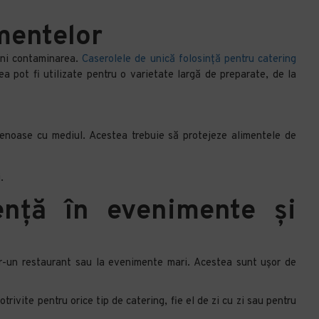
imentelor
veni contaminarea.
Caserolele de unică folosință pentru catering
ea pot fi utilizate pentru o varietate largă de preparate, de la
etenoase cu mediul. Acestea trebuie să protejeze alimentele de
i.
ență în evenimente și
tr-un restaurant sau la evenimente mari. Acestea sunt ușor de
rivite pentru orice tip de catering, fie el de zi cu zi sau pentru