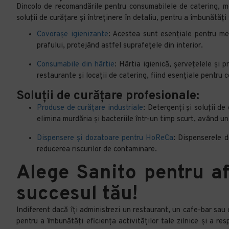
Dincolo de recomandările pentru consumabilele de catering, men
soluții de curățare și întreținere în detaliu, pentru a îmbunătăț
Covorașe igienizante
: Acestea sunt esențiale pentru men
prafului, protejând astfel suprafețele din interior.
Consumabile din hârtie
: Hârtia igienică, șervețelele și 
restaurante și locații de catering, fiind esențiale pentru co
Soluții de curățare profesionale:
Produse de curățare industriale
: Detergenți și soluții d
elimina murdăria și bacteriile într-un timp scurt, având u
Dispensere și dozatoare pentru HoReCa
: Dispenserele d
reducerea riscurilor de contaminare.
Alege Sanito pentru af
succesul tău!
Indiferent dacă îți administrezi un restaurant, un cafe-bar sau 
pentru a îmbunătăți eficiența activităților tale zilnice și a r