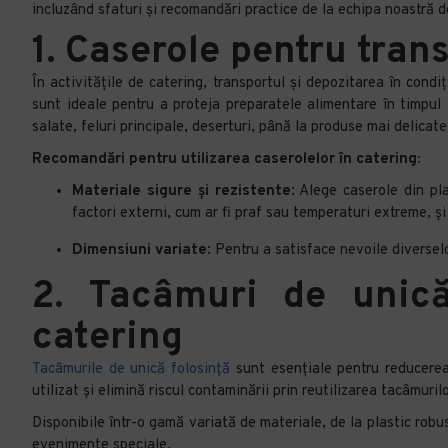
incluzând sfaturi și recomandări practice de la echipa noastră d
1. Caserole pentru tran
În activitățile de catering, transportul și depozitarea în con
sunt ideale pentru a proteja preparatele alimentare în timpul l
salate, feluri principale, deserturi, până la produse mai delicate
Recomandări pentru utilizarea caserolelor în catering:
Materiale sigure și rezistente
: Alege caserole din pl
factori externi, cum ar fi praf sau temperaturi extreme, și
Dimensiuni variate
: Pentru a satisface nevoile diversel
2. Tacâmuri de unică
catering
Tacâmurile de unică folosință
sunt esențiale pentru reducerea
utilizat și elimină riscul contaminării prin reutilizarea tacâmurilo
Disponibile într-o gamă variată de materiale, de la plastic robus
evenimente speciale.