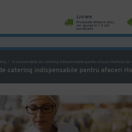
Livrare
Produsele aflate in stoc,
vor ajunge in 1-3 zile
lucratoare
Blog
6 consumabile de catering indispensabile pentru afaceri HoReCa de
e catering indispensabile pentru afaceri H