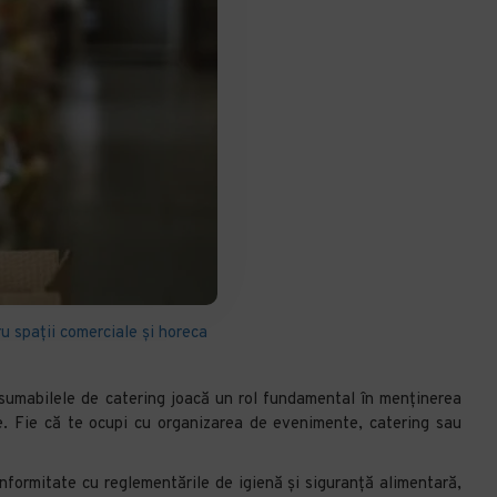
u spații comerciale și horeca
onsumabilele de catering joacă un rol fundamental în menținerea
ate. Fie că te ocupi cu organizarea de evenimente, catering sau
onformitate cu reglementările de igienă și siguranță alimentară,