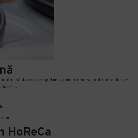
enă
entru păstrarea prospețimii alimentelor și protejarea lor de
ăstrării.
e.
ptime.
 în HoReCa