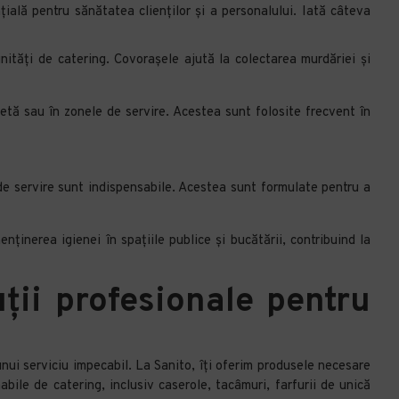
ială pentru sănătatea clienților și a personalului. Iată câteva
nități de catering. Covorașele ajută la colectarea murdăriei și
letă sau în zonele de servire. Acestea sunt folosite frecvent în
 de servire sunt indispensabile. Acestea sunt formulate pentru a
ținerea igienei în spațiile publice și bucătării, contribuind la
ții profesionale pentru
unui serviciu impecabil. La Sanito, îți oferim produsele necesare
bile de catering, inclusiv caserole, tacâmuri, farfurii de unică