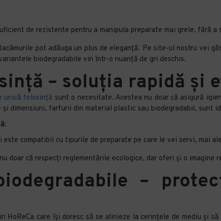
suficient de rezistente pentru a manipula preparate mai grele, fără a
tacâmurile pot adăuga un plus de eleganță. Pe site-ul nostru vei gă
 variantele biodegradabile vin într-o nuanță de gri deschis.
sință – soluția rapidă și 
de unică folosință
sunt o necesitate. Acestea nu doar că asigură igien
 și dimensiuni, farfurii din material plastic sau biodegradabil, sunt i
ță
:
i este compatibil cu tipurile de preparate pe care le vei servi, mai ale
nu doar că respecți reglementările ecologice, dar oferi și o imagine r
iodegradabile – protecț
in HoReCa care își doresc să se alinieze la cerințele de mediu și să