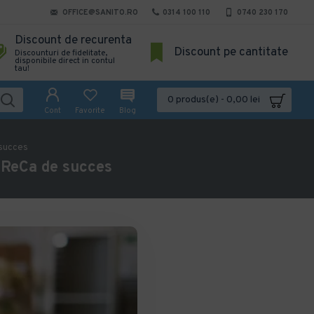
OFFICE@SANITO.RO
0314 100 110
0740 230 170
Discount de recurenta
Discount pe cantitate
Discounturi de fidelitate,
disponibile direct in contul
tau!
0 produs(e) - 0,00 lei
Cont
Favorite
Blog
 succes
oReCa de succes