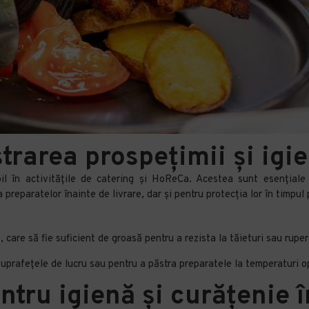
strarea prospețimii și igi
 în activitățile de catering și HoReCa. Acestea sunt esențiale p
preparatelor înainte de livrare, dar și pentru protecția lor în timpul p
, care să fie suficient de groasă pentru a rezista la tăieturi sau ruper
a suprafețele de lucru sau pentru a păstra preparatele la temperaturi o
entru igienă și curățenie