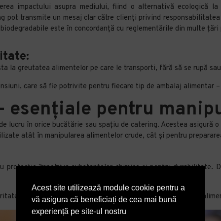
erea impactului asupra mediului, fiind o alternativă ecologică la 
ng pot transmite un mesaj clar către clienți privind responsabilitat
 biodegradabile este în concordanță cu reglementările din multe țări 
itate
:
sta la greutatea alimentelor pe care le transporti, fără să se rupă sa
siuni, care să fie potrivite pentru fiecare tip de ambalaj alimentar – 
 – esențiale pentru manip
e lucru în orice bucătărie sau spațiu de catering. Acestea asigură 
tilizate atât în manipularea alimentelor crude, cât și pentru preparar
tru protecție împotriva substanțelor chimice și pentru durabilitate.
Acest site utilizează module cookie pentru a
ritate și manevrabilitate, esențiale atunci când se lucrează cu alime
vă asigura că beneficiați de cea mai bună
experiență pe site-ul nostru