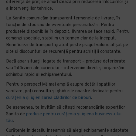
diferența de preț se amortizează prin reducerea înlocuirilor și
a intervențiilor tehnice.
La Sanito comunicăm transparent termenele de livrare, în
funcție de stoc sau de eventuale personalizări. Pentru
produsele disponibile în depozit, livrarea se face rapid. Pentru
comenzi speciale, stabilim un termen clar de la început.
Beneficiezi de transport gratuit peste pragul valoric afișat pe
site si discounturi de recurență pentru achiziții constante.
Dacă apar situații legate de transport – produse deteriorate
sau întârzieri ale curierului – intervenim direct și organizăm
schimbul rapid al echipamentului.
Pentru o perspectivă mai amplă asupra dotării spațiilor
sanitare, poți consulta și ghidurile noastre dedicate pentru
curățenia și igienizarea clădirilor de birouri
.
De asemenea, te invităm să citești recomandările experților
Sanito de
produse pentru curățenia și igiena business-ului
tău
.
Curățenie în detaliu înseamnă să alegi echipamente adaptate