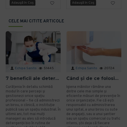
Adaugă în Coş
Adaugă în Coş
CELE MAI CITITE ARTICOLE
Echipa Sanito
51445
Echipa Sanito
20724
7 beneficii ale detergenților bio pentru mediu și sănătate în spațiile profesionale
Când și de ce folosim gelul dezinfectant? Ghid aplicat pentru organizații
Curățenia în detaliu schimbă
Igiena mâinilor rămâne una
modul în care percepi și
dintre cele mai simple și
gestionezi orice spațiu
eficiente măsuri de prevenție în
profesional – fie că administrezi
orice organizație. Fie că ești
un birou, o clinică, o instituție
responsabil cu administrarea
publică sau un spațiu industrial. În
unui spital, a unui birou cu sute
ultimii ani, tot mai mulți
de angajați, sau a unui șantier
manageri au ales să introducă
sau un spațiu comercial cu trafic
detergenții bio în rutina de
intens, știi deja că fiecare