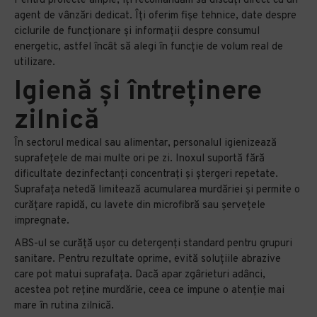
Pentru proiecte ample, îți recomandăm să discuți direct cu un
agent de vânzări dedicat. Îți oferim fișe tehnice, date despre
ciclurile de funcționare și informații despre consumul
energetic, astfel încât să alegi în funcție de volum real de
utilizare.
Igienă și întreținere
zilnică
În sectorul medical sau alimentar, personalul igienizează
suprafețele de mai multe ori pe zi. Inoxul suportă fără
dificultate dezinfectanți concentrați și ștergeri repetate.
Suprafața netedă limitează acumularea murdăriei și permite o
curățare rapidă, cu lavete din microfibră sau șervețele
impregnate.
ABS-ul se curăță ușor cu detergenți standard pentru grupuri
sanitare. Pentru rezultate oprime, evită soluțiile abrazive
care pot matui suprafața. Dacă apar zgârieturi adânci,
acestea pot reține murdărie, ceea ce impune o atenție mai
mare în rutina zilnică.