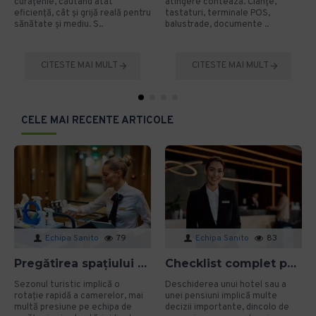
curățenie, căutând atât
atingere contează. Clanțe,
eficiență, cât și grijă reală pentru
tastaturi, terminale POS,
sănătate și mediu. S..
balustrade, documente ..
CITESTE MAI MULT
CITESTE MAI MULT
CELE MAI RECENTE ARTICOLE
Echipa Sanito
79
Echipa Sanito
83
Pregătirea spațiului pentru sezonul turistic: cum eviți problemele de igienă?
Checklist complet pentru deschiderea unui hotel sau a unei pensiuni
Sezonul turistic implică o
Deschiderea unui hotel sau a
rotație rapidă a camerelor, mai
unei pensiuni implică multe
multă presiune pe echipa de
decizii importante, dincolo de