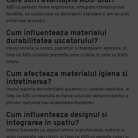
Care sunt avantajele ABS-ului?
ABS-ul permite forme ergonomice, integrare cromatica mai
flexibila, se curata usor cu detergenti standard si are un pret
initial mai accesibil.
Cum influenteaza materialul
durabilitatea uscatorului?
Inoxul rezista la socuri, zgarieturi si manipulare agresiva, in
timp ce ABS-ul poate prezenta urme vizibile in zone cu trafic
intens.
Cum afecteaza materialul igiena si
intretinerea?
Inoxul suporta dezinfectanti puternici si curatari repetate, in
timp ce ABS-ul necesita evitarea solutiilor abrazive pentru a
preveni matuirea sau acumularea murdariei.
Cum influenteaza designul si
integrarea in spatiu?
Inoxul transmite un aspect tehnic si profesional, potrivit in
sedii corporate sau clinici, in timp ce ABS-ul permite culori si