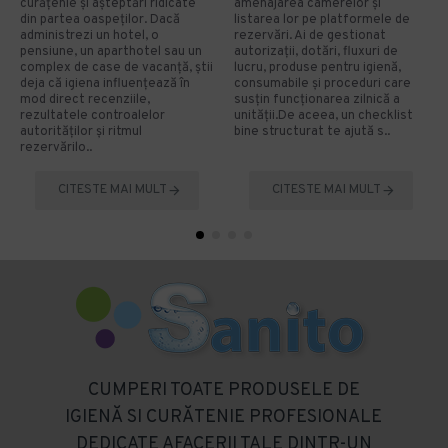
curățenie și așteptări ridicate
amenajarea camerelor și
din partea oaspeților. Dacă
listarea lor pe platformele de
administrezi un hotel, o
rezervări. Ai de gestionat
pensiune, un aparthotel sau un
autorizații, dotări, fluxuri de
complex de case de vacanță, știi
lucru, produse pentru igienă,
deja că igiena influențează în
consumabile și proceduri care
mod direct recenziile,
susțin funcționarea zilnică a
rezultatele controalelor
unității.De aceea, un checklist
autorităților și ritmul
bine structurat te ajută s..
rezervărilo..
CITESTE MAI MULT
CITESTE MAI MULT
CUMPERI TOATE PRODUSELE DE
IGIENĂ SI CURĂTENIE PROFESIONALE
DEDICATE AFACERII TALE DINTR-UN