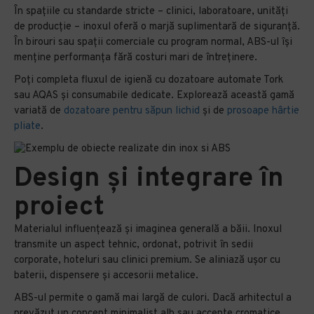
În spațiile cu standarde stricte – clinici, laboratoare, unități
de producție – inoxul oferă o marjă suplimentară de siguranță.
În birouri sau spații comerciale cu program normal, ABS-ul își
menține performanța fără costuri mari de întreținere.
Poți completa fluxul de igienă cu dozatoare automate Tork
sau AQAS și consumabile dedicate. Explorează această gamă
variată de
dozatoare pentru săpun lichid
și de
prosoape hârtie
pliate
.
Design și integrare în
proiect
Materialul influențează și imaginea generală a băii. Inoxul
transmite un aspect tehnic, ordonat, potrivit în sedii
corporate, hoteluri sau clinici premium. Se aliniază ușor cu
baterii, dispensere și accesorii metalice.
ABS-ul permite o gamă mai largă de culori. Dacă arhitectul a
prevăzut un concept minimalist alb sau accente cromatice,