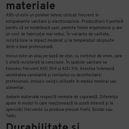
materiale
ABS-ul este un polimer tehnic utilizat frecvent în
echipamente sanitare și electrocasnice. Producătorii îl preferă
pentru că se modelează ușor, permite forme ergonomice și are
un cost de fabricație mai redus. În varianta de calitate,
rezistă bine la impact moderat și la temperaturi obișnuite
dintr-o baie profesională.
Inoxul este un aliaj pe bază de oțel, cu conținut de crom, care
îi oferă rezistență la coroziune. În spațiile sanitare se
folosesc frecvent AISI 304 și AISI 316. Acestea tolerează
umiditatea constantă și contactul cu dezinfectanți
profesionali, inclusiv soluții utilizate în mediul medical sau
alimentar.
Ambele materiale respectă normele de siguranță. Diferența
apare în modul în care reacționează la uzură intensă și la
igienizări frecvente cu produse precum Kiehl, Ecolab sau
Taski.
Durabilitate și