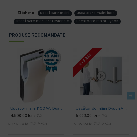
Etichete:
uscatoare maini
uscatoare maini inox
uscatoare mani profesionale
uscatoare maini Dyson
PRODUSE RECOMANDATE
3 - 5 ZILE
Uscator maini 1100 W, Dual-Flow, Mediclinics
Uscător de mâini Dyson Airblade 9KJ
4.500,00 lei
6.033,00 lei
+ TVA
+ TVA
5.445,00 lei
TVA inclus
7.299,93 lei
TVA inclus