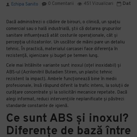
0 Comentarii
451 Vizualizari
Data m
Echipa Sanito
Dacă administrezi o clădire de birouri, o clinică, un spațiu
comercial sau o hală industrială, știi că dotarea grupurilor
sanitare influențează atât costurile operaționale, cât și
percepția utilizatorilor. Un uscător de mâini pare un detaliu
tehnic. În practică, materialul carcasei face diferența în
rezistență, igienizare și buget pe termen lung.
Cele mai întâlnite variante sunt inoxul (oțel inoxidabil) și
ABS-ul (Acrilonitril Butadien Stiren, un plastic tehnic
rezistent la impact). Ambele funcționează bine în medii
profesionale, însă răspund diferit la trafic intens, la soluții de
curățare concentrate și la solicitări mecanice repetate. Dacă
alegi informat, reduci intervențiile neplanificate și păstrezi
standarde constante de igienă.
Ce sunt ABS și inoxul?
Diferențe de bază între